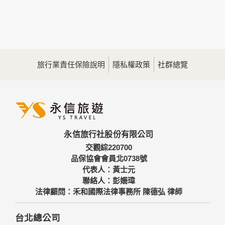
本網站在您使用服務信箱、問卷調查等互動性功能時，會保留
您所提供的姓名、電子郵件地址、聯絡方式及使用時間等。
於一般瀏覽時，伺服器會自行記錄相關行徑，包括您使用連線
設備的IP位址、使用時間、使用的瀏覽器、瀏覽及點選資料記
錄等，做為我們增進網站服務的參考依據，此記錄為內部應
用，決不對外公佈。
旅行業責任保險說明
隱私權政策
社群總覽
為提供精確的服務，我們會將收集的問卷調查內容進行統計與
分析，分析結果之統計數據或說明文字呈現，除供內部研究
外，我們會視需要公佈統計數據及說明文字，但不涉及特定個
人之資料。
三、資料之保護
本網站主機均設有防火牆、防毒系統等相關的各項資訊安全設
永信旅行社股份有限公司
備及必要的安全防護措施，加以保護網站及您的個人資料採用
嚴格的保護措施，只由經過授權的人員才能接觸您的個人資
交觀綜220700
料，相關處理人員皆簽有保密合約，如有違反保密義務者，將
品保協會會員北0738號
會受到相關的法律處分。
代表人：黃士元
如因業務需要有必要委託其他單位提供服務時，本網站亦會嚴
聯絡人：彭姍瑋
格要求其遵守保密義務，並且採取必要檢查程序以確定其將確
法律顧問：禾和國際法律事務所 陳德弘 律師
實遵守。
四、網站對外的相關連結
台北總公司