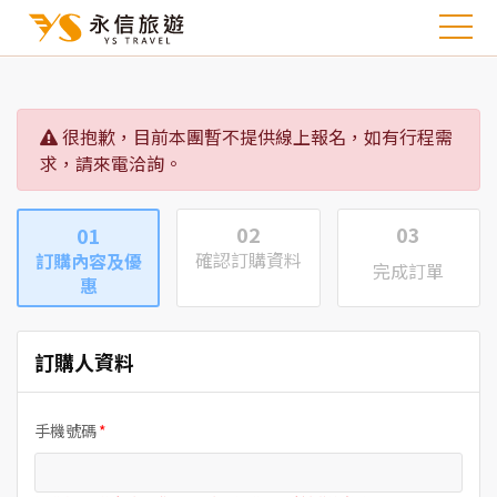
很抱歉，目前本團暫不提供線上報名，如有行程需
求，請來電洽詢。
02
03
01
確認訂購資料
訂購內容及優
完成訂單
惠
訂購人資料
手機號碼