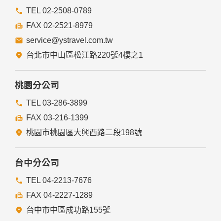
本網站的網頁提供其他網站的網路連結，您也可經由本網站所
提供的連結，點選進入其他網站。但該連結網站不適用本網站
TEL 02-2508-0789
的隱私權保護政策，您必須參考該連結網站中的隱私權保護政
FAX 02-2521-8979
策。
service@ystravel.com.tw
五、與第三人共用個人資料之政策
台北市中山區松江路220號4樓之1
本網站絕不會提供、交換、出租或出售任何您的個人資料給其
他個人、團體、私人企業或公務機關，但有法律依據或合約義
務者，不在此限。
桃園分公司
前項但書之情形包括不限於：
TEL 03-286-3899
FAX 03-216-1399
經由您書面同意。
法律明文規定。
桃園市桃園區大興西路二段198號
為免除您生命、身體、自由或財產上之危險。
與公務機關或學術研究機構合作，基於公共利益為統計或學術
研究而有必要，且資料經過提供者處理或蒐集者依其揭露方式
台中分公司
無從識別特定之當事人。
當您在網站的行為，違反服務條款或可能損害或妨礙網站與其
TEL 04-2213-7676
他使用者權益或導致任何人遭受損害時，經網站管理單位研析
FAX 04-2227-1289
揭露您的個人資料是為了辨識、聯絡或採取法律行動所必要
者。
台中市中區成功路155號
有利於您的權益。