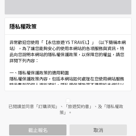
隱私權政策
非常歡迎您使用「【永信旅遊 YS TRAVEL】」（以下簡稱本網
站），為了讓您能夠安心的使用本網站的各項服務與資訊，特
此向您說明本網站的隱私權保護政策，以保障您的權益，請您
詳閱下列內容：
一、隱私權保護政策的適用範圍
隱私權保護政策內容，包括本網站如何處理在您使用網站服務
時收集到的個人識別資料。隱私權保護政策不適用於本網站以
外的相關連結網站，也不適用於非本網站所委託或參與管理的
人員。
已閱讀並同意「訂購須知」、「旅遊契約書」、及「隱私權政
二、個人資料的蒐集、處理及利用方式
策」。
當您造訪本網站或使用本網站所提供之功能服務時，我們將視
該服務功能性質，請您提供必要的個人資料，並在該特定目的
範圍內處理及利用您的個人資料；非經您書面同意，本網站不
截止報名
取消
會將個人資料用於其他用途。