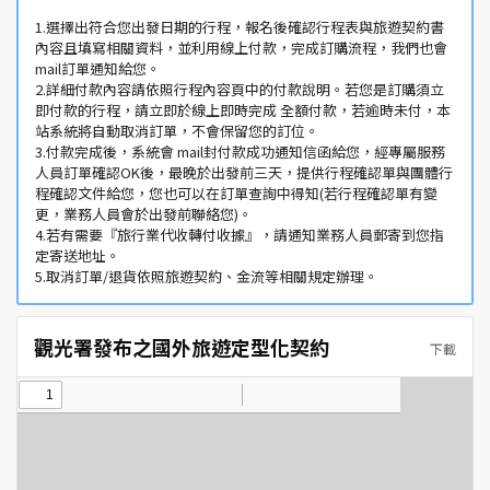
1.選擇出符合您出發日期的行程，報名後確認行程表與旅遊契約書
內容且填寫相關資料，並利用線上付款，完成訂購流程，我們也會
mail訂單通知給您。
2.詳細付款內容請依照行程內容頁中的付款說明。若您是訂購須立
即付款的行程，請立即於線上即時完成 全額付款，若逾時未付，本
站系統將自動取消訂單，不會保留您的訂位。
3.付款完成後，系統會 mail封付款成功通知信函給您，經專屬服務
人員訂單確認OK後，最晚於出發前三天，提供行程確認單與團體行
程確認文件給您，您也可以在訂單查詢中得知(若行程確認單有變
更，業務人員會於出發前聯絡您)。
4.若有需要『旅行業代收轉付收據』，請通知業務人員郵寄到您指
定寄送地址。
5.取消訂單/退貨依照旅遊契約、金流等相關規定辦理。
觀光署發布之國外旅遊定型化契約
下載