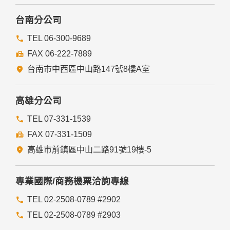
本網站委託廠商協助蒐集、處理或利用您的個人資料時，將對
委外廠商或個人善盡監督管理之責。
台南分公司
六、Cookie之使用
TEL 06-300-9689
為了提供您最佳的服務，本網站會在您的電腦中放置並取用我
FAX 06-222-7889
們的Cookie，若您不願接受Cookie的寫入，您可在您使用的
瀏覽器功能項中設定隱私權等級為高，即可拒絕Cookie的寫
台南市中西區中山路147號8樓A室
入，但可能會導至網站某些功能無法正常執行。
七、隱私權保護政策之修正
高雄分公司
本網站隱私權保護政策將因應需求隨時進行修正，修正後的條
TEL 07-331-1539
款將刊登於網站上。
FAX 07-331-1509
高雄市前鎮區中山二路91號19樓-5
專業國際/商務機票洽詢專線
TEL 02-2508-0789 #2902
TEL 02-2508-0789 #2903