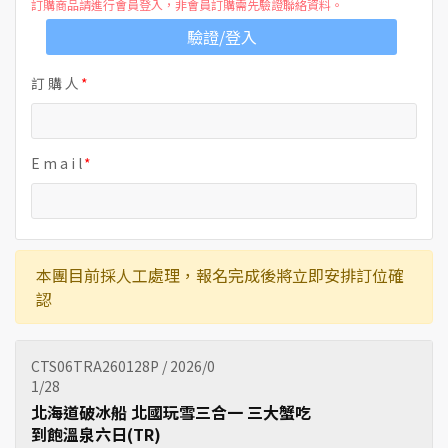
訂購商品請進行會員登入，非會員訂購需先驗證聯絡資料。
驗證/登入
訂 購 人
E m a i l
本團目前採人工處理，報名完成後將立即安排訂位確
認
CTS06TRA260128P / 2026/0
1/28
北海道破冰船 北國玩雪三合一 三大蟹吃
到飽溫泉六日(TR)