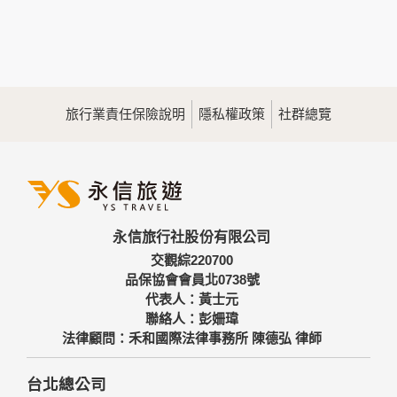
本網站在您使用服務信箱、問卷調查等互動性功能時，會保留
您所提供的姓名、電子郵件地址、聯絡方式及使用時間等。
於一般瀏覽時，伺服器會自行記錄相關行徑，包括您使用連線
設備的IP位址、使用時間、使用的瀏覽器、瀏覽及點選資料記
錄等，做為我們增進網站服務的參考依據，此記錄為內部應
用，決不對外公佈。
旅行業責任保險說明
隱私權政策
社群總覽
為提供精確的服務，我們會將收集的問卷調查內容進行統計與
分析，分析結果之統計數據或說明文字呈現，除供內部研究
外，我們會視需要公佈統計數據及說明文字，但不涉及特定個
人之資料。
三、資料之保護
本網站主機均設有防火牆、防毒系統等相關的各項資訊安全設
永信旅行社股份有限公司
備及必要的安全防護措施，加以保護網站及您的個人資料採用
嚴格的保護措施，只由經過授權的人員才能接觸您的個人資
交觀綜220700
料，相關處理人員皆簽有保密合約，如有違反保密義務者，將
品保協會會員北0738號
會受到相關的法律處分。
代表人：黃士元
如因業務需要有必要委託其他單位提供服務時，本網站亦會嚴
聯絡人：彭姍瑋
格要求其遵守保密義務，並且採取必要檢查程序以確定其將確
法律顧問：禾和國際法律事務所 陳德弘 律師
實遵守。
四、網站對外的相關連結
台北總公司