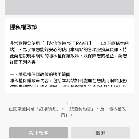
隱私權政策
非常歡迎您使用「【永信旅遊 YS TRAVEL】」（以下簡稱本網
站），為了讓您能夠安心的使用本網站的各項服務與資訊，特
此向您說明本網站的隱私權保護政策，以保障您的權益，請您
詳閱下列內容：
一、隱私權保護政策的適用範圍
隱私權保護政策內容，包括本網站如何處理在您使用網站服務
時收集到的個人識別資料。隱私權保護政策不適用於本網站以
外的相關連結網站，也不適用於非本網站所委託或參與管理的
人員。
已閱讀並同意「訂購須知」、「旅遊契約書」、及「隱私權政
二、個人資料的蒐集、處理及利用方式
策」。
當您造訪本網站或使用本網站所提供之功能服務時，我們將視
該服務功能性質，請您提供必要的個人資料，並在該特定目的
範圍內處理及利用您的個人資料；非經您書面同意，本網站不
截止報名
取消
會將個人資料用於其他用途。