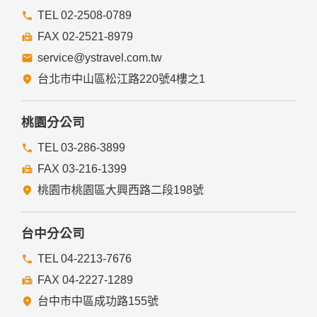
本網站的網頁提供其他網站的網路連結，您也可經由本網站所
提供的連結，點選進入其他網站。但該連結網站不適用本網站
TEL 02-2508-0789
的隱私權保護政策，您必須參考該連結網站中的隱私權保護政
FAX 02-2521-8979
策。
service@ystravel.com.tw
五、與第三人共用個人資料之政策
台北市中山區松江路220號4樓之1
本網站絕不會提供、交換、出租或出售任何您的個人資料給其
他個人、團體、私人企業或公務機關，但有法律依據或合約義
務者，不在此限。
桃園分公司
前項但書之情形包括不限於：
TEL 03-286-3899
FAX 03-216-1399
經由您書面同意。
法律明文規定。
桃園市桃園區大興西路二段198號
為免除您生命、身體、自由或財產上之危險。
與公務機關或學術研究機構合作，基於公共利益為統計或學術
研究而有必要，且資料經過提供者處理或蒐集者依其揭露方式
台中分公司
無從識別特定之當事人。
當您在網站的行為，違反服務條款或可能損害或妨礙網站與其
TEL 04-2213-7676
他使用者權益或導致任何人遭受損害時，經網站管理單位研析
FAX 04-2227-1289
揭露您的個人資料是為了辨識、聯絡或採取法律行動所必要
者。
台中市中區成功路155號
有利於您的權益。