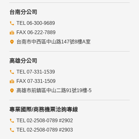
本網站委託廠商協助蒐集、處理或利用您的個人資料時，將對
委外廠商或個人善盡監督管理之責。
台南分公司
六、Cookie之使用
TEL 06-300-9689
為了提供您最佳的服務，本網站會在您的電腦中放置並取用我
FAX 06-222-7889
們的Cookie，若您不願接受Cookie的寫入，您可在您使用的
瀏覽器功能項中設定隱私權等級為高，即可拒絕Cookie的寫
台南市中西區中山路147號8樓A室
入，但可能會導至網站某些功能無法正常執行。
七、隱私權保護政策之修正
高雄分公司
本網站隱私權保護政策將因應需求隨時進行修正，修正後的條
TEL 07-331-1539
款將刊登於網站上。
FAX 07-331-1509
高雄市前鎮區中山二路91號19樓-5
專業國際/商務機票洽詢專線
TEL 02-2508-0789 #2902
TEL 02-2508-0789 #2903