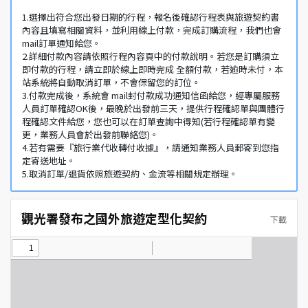
1.選擇出符合您出發日期的行程，報名後確認行程表與旅遊契約書
內容且填寫相關資料，並利用線上付款，完成訂購流程，我們也會
mail訂單通知給您。
2.詳細付款內容請依照行程內容頁中的付款說明。若您是訂購須立
即付款的行程，請立即於線上即時完成 全額付款，若逾時未付，本
站系統將自動取消訂單，不會保留您的訂位。
3.付款完成後，系統會 mail封付款成功通知信函給您，經專屬服務
人員訂單確認OK後，最晚於出發前三天，提供行程確認單與團體行
程確認文件給您，您也可以在訂單查詢中得知(若行程確認單有變
更，業務人員會於出發前聯絡您)。
4.若有需要『旅行業代收轉付收據』，請通知業務人員郵寄到您指
定寄送地址。
5.取消訂單/退貨依照旅遊契約、金流等相關規定辦理。
觀光署發布之國外旅遊定型化契約
下載