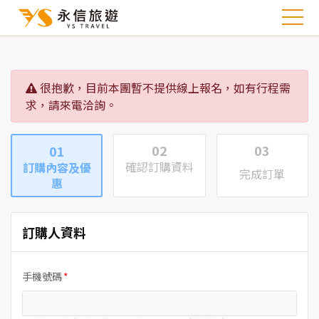
很抱歉，目前本團暫不提供線上報名，如有行程需
求，請來電洽詢。
02
03
01
確認訂購資料
訂購內容及優
完成訂單
惠
訂購人資料
手機號碼