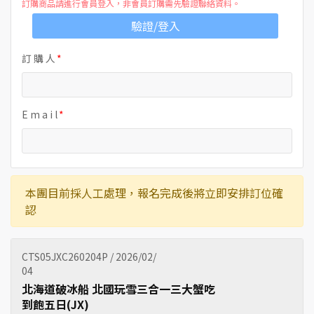
訂購商品請進行會員登入，非會員訂購需先驗證聯絡資料。
驗證/登入
訂 購 人
E m a i l
本團目前採人工處理，報名完成後將立即安排訂位確
認
CTS05JXC260204P / 2026/02/
04
北海道破冰船 北國玩雪三合一三大蟹吃
到飽五日(JX)