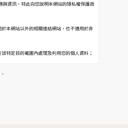
項服務與資訊，特此向您說明本網站的隱私權保護政
用於本網站以外的相關連結網站，也不適用於非
在該特定目的範圍內處理及利用您的個人資料；
用時間等。
及點選資料記錄等，做為我們增進網站服務的參
」。
供內部研究外，我們會視需要公佈統計數據及說
個人資料採用嚴格的保護措施，只由經過授權的
。
以確定其將確實遵守。