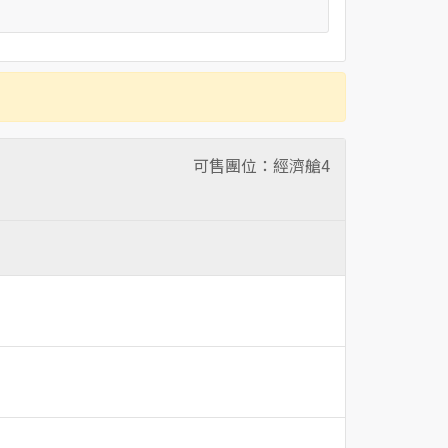
可售團位：經濟艙
4