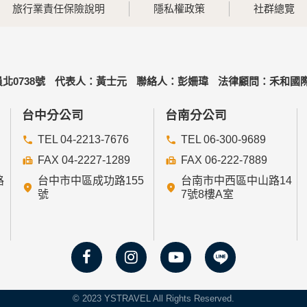
旅行業責任保險說明
隱私權政策
社群總覽
可經由本網站所提供的連結，點選進入其他網站。但該連結網站
北0738號
代表人：黃士元
聯絡人：彭姍瑋
法律顧問：禾和國際
的個人資料給其他個人、團體、私人企業或公務機關，但有法律
台中分公司
台南分公司
TEL 04-2213-7676
TEL 06-300-9689
FAX 04-2227-1289
FAX 06-222-7889
路
台中市中區成功路155
台南市中西區中山路14
益為統計或學術研究而有必要，且資料經過提供者處理或蒐集者
號
7號8樓A室
或妨礙網站與其他使用者權益或導致任何人遭受損害時，經網站
人資料時，將對委外廠商或個人善盡監督管理之責。
置並取用我們的Cookie，若您不願接受Cookie的寫入，
© 2023 YSTRAVEL All Rights Reserved.