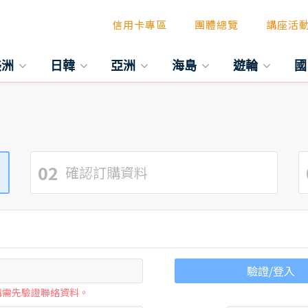
信用卡專區
團體總覽
講座活
美洲
日韓
亞洲
海島
遊輪
國
02
確認訂購資料
驗證/登入
購需先驗證聯絡資料。