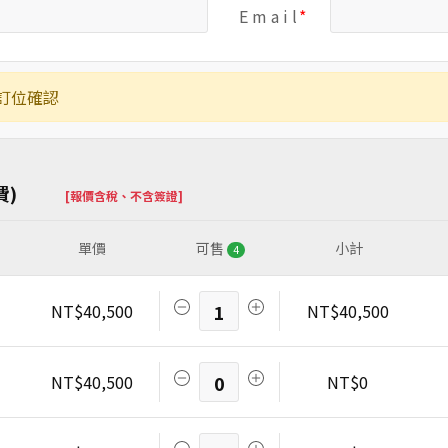
E m a i l
訂位確認
費)
[報價含稅、不含簽證]
單價
可售
小計
4
NT$40,500
1
NT$40,500
NT$40,500
0
NT$0