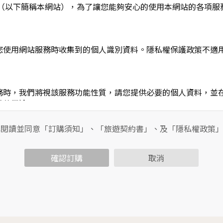
L】」（以下簡稱本網站），為了讓您能夠安心的使用本網站的各
您使用網站服務時收集到的個人識別資料。隱私權保護政策不適
務時，我們將視該服務功能性質，請您提供必要的個人資料，並
其他用途。
功能時，會保留您所提供的姓名、電子郵件地址、聯絡方式及使
包括您使用連線設備的IP位址、使用時間、使用的瀏覽器、瀏覽
已閱讀並同意「訂購須知」、「旅遊契約書」、及「隱私權政策
內容進行統計與分析，分析結果之統計數據或說明文字呈現，除
確認訂購
取消
各項資訊安全設備及必要的安全防護措施，加以保護網站及您的
簽有保密合約，如有違反保密義務者，將會受到相關的法律處分
，本網站亦會嚴格要求其遵守保密義務，並且採取必要檢查程序