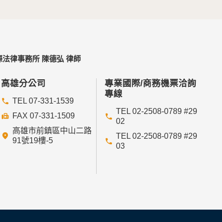
不適用本網站的隱私權保護政策，您必須參考該
法律事務所 陳德弘 律師
依據或合約義務者，不在此限。
高雄分公司
專業國際/商務機票洽詢
專線
TEL 07-331-1539
TEL 02-2508-0789 #29
FAX 07-331-1509
02
高雄市前鎮區中山二路
依其揭露方式無從識別特定之當事人。
TEL 02-2508-0789 #29
91號19樓-5
03
管理單位研析揭露您的個人資料是為了辨識、聯
您可在您使用的瀏覽器功能項中設定隱私權等級為