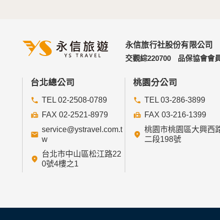
四、網站對外的相關連結
本網站的網頁提供其他網站的網路連結，您也
連結網站中的隱私權保護政策。
永信旅行社股份有限公司
五、與第三人共用個人資料之政策
交觀綜220700
品保協會會員
本網站絕不會提供、交換、出租或出售任何您
前項但書之情形包括不限於：
台北總公司
桃園分公司
TEL 02-2508-0789
TEL 03-286-3899
經由您書面同意。
法律明文規定。
FAX 02-2521-8979
FAX 03-216-1399
為免除您生命、身體、自由或財產上之危險。
service@ystravel.com.t
桃園市桃園區大興西
與公務機關或學術研究機構合作，基於公共利
w
二段198號
當您在網站的行為，違反服務條款或可能損害
台北市中山區松江路22
絡或採取法律行動所必要者。
0號4樓之1
有利於您的權益。
本網站委託廠商協助蒐集、處理或利用您的個
六、Cookie之使用
為了提供您最佳的服務，本網站會在您的電腦中放