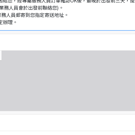
通知信函給您，經專屬服務人員訂單確認OK後，最晚於出發前三天
業務人員會於出發前聯絡您)。
業務人員郵寄到您指定寄送地址。
定辦理。