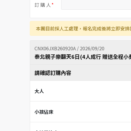
訂 購 人
本團目前採人工處理，報名完成後將立即安排
CNX06JXB260920A / 2026/09/20
泰北親子樂翻天6日(4人成行 贈送全程小
請確認訂購內容
大人
小孩佔床