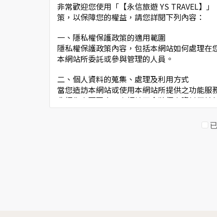
非常歡迎您使用「【永信旅遊 YS TRAVE
策，以保障您的權益，請您詳閱下列內容：
一、隱私權保護政策的適用範圍
隱私權保護政策內容，包括本網站如何處理在
本網站所委託或參與管理的人員。
二、個人資料的蒐集、處理及利用方式
當您造訪本網站或使用本網站所提供之功能服
非經您書面同意，本網站不會將個人資料用於
本網站在您使用服務信箱、問卷調查等互動性
於一般瀏覽時，伺服器會自行記錄相關行徑，
考依據，此記錄為內部應用，決不對外公佈。
為提供精確的服務，我們會將收集的問卷調查
明文字，但不涉及特定個人之資料。
三、資料之保護
本網站主機均設有防火牆、防毒系統等相關的
人員才能接觸您的個人資料，相關處理人員皆
如因業務需要有必要委託其他單位提供服務時