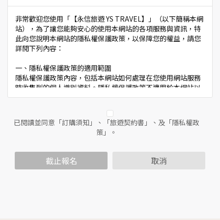
非常歡迎您使用「【永信旅遊 YS TRAVEL】」（以下簡稱本網
站），為了讓您能夠安心的使用本網站的各項服務與資訊，特
此向您說明本網站的隱私權保護政策，以保障您的權益，請您
詳閱下列內容：
一、隱私權保護政策的適用範圍
隱私權保護政策內容，包括本網站如何處理在您使用網站服務
時收集到的個人識別資料。隱私權保護政策不適用於本網站以
外的相關連結網站，也不適用於非本網站所委託或參與管理的
人員。
已閱讀並同意「訂購須知」、「旅遊契約書」、及「隱私權政
二、個人資料的蒐集、處理及利用方式
策」。
當您造訪本網站或使用本網站所提供之功能服務時，我們將視
該服務功能性質，請您提供必要的個人資料，並在該特定目的
範圍內處理及利用您的個人資料；非經您書面同意，本網站不
截止報名
取消
會將個人資料用於其他用途。
本網站在您使用服務信箱、問卷調查等互動性功能時，會保留
您所提供的姓名、電子郵件地址、聯絡方式及使用時間等。
於一般瀏覽時，伺服器會自行記錄相關行徑，包括您使用連線
設備的IP位址、使用時間、使用的瀏覽器、瀏覽及點選資料記
錄等，做為我們增進網站服務的參考依據，此記錄為內部應