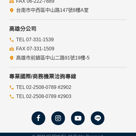
FAX 06-222-7889
們的Cookie，若您不願接受Cookie的寫入，您可在您使用的
瀏覽器功能項中設定隱私權等級為高，即可拒絕Cookie的寫
台南市中西區中山路147號8樓A室
入，但可能會導至網站某些功能無法正常執行。
七、隱私權保護政策之修正
高雄分公司
本網站隱私權保護政策將因應需求隨時進行修正，修正後的條
TEL 07-331-1539
款將刊登於網站上。
FAX 07-331-1509
高雄市前鎮區中山二路91號19樓-5
專業國際/商務機票洽詢專線
TEL 02-2508-0789 #2902
TEL 02-2508-0789 #2903