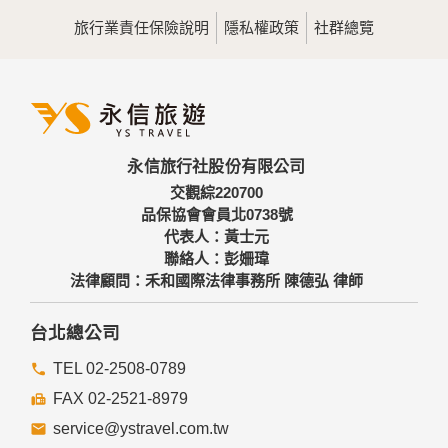
用，決不對外公佈。
旅行業責任保險說明
隱私權政策
社群總覽
為提供精確的服務，我們會將收集的問卷調查內容進行統計與
分析，分析結果之統計數據或說明文字呈現，除供內部研究
外，我們會視需要公佈統計數據及說明文字，但不涉及特定個
人之資料。
三、資料之保護
本網站主機均設有防火牆、防毒系統等相關的各項資訊安全設
永信旅行社股份有限公司
備及必要的安全防護措施，加以保護網站及您的個人資料採用
嚴格的保護措施，只由經過授權的人員才能接觸您的個人資
交觀綜220700
料，相關處理人員皆簽有保密合約，如有違反保密義務者，將
品保協會會員北0738號
會受到相關的法律處分。
代表人：黃士元
如因業務需要有必要委託其他單位提供服務時，本網站亦會嚴
聯絡人：彭姍瑋
格要求其遵守保密義務，並且採取必要檢查程序以確定其將確
法律顧問：禾和國際法律事務所 陳德弘 律師
實遵守。
四、網站對外的相關連結
台北總公司
本網站的網頁提供其他網站的網路連結，您也可經由本網站所
提供的連結，點選進入其他網站。但該連結網站不適用本網站
TEL 02-2508-0789
的隱私權保護政策，您必須參考該連結網站中的隱私權保護政
FAX 02-2521-8979
策。
service@ystravel.com.tw