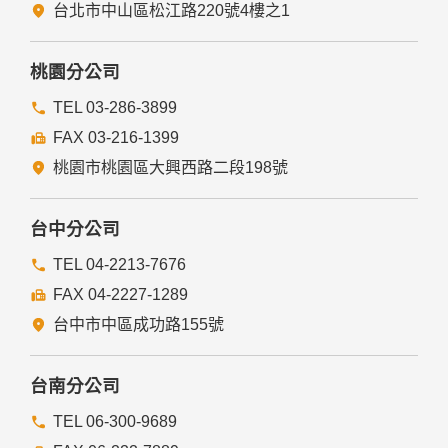
五、與第三人共用個人資料之政策
台北市中山區松江路220號4樓之1
本網站絕不會提供、交換、出租或出售任何您的個人資料給其
他個人、團體、私人企業或公務機關，但有法律依據或合約義
務者，不在此限。
桃園分公司
前項但書之情形包括不限於：
TEL 03-286-3899
FAX 03-216-1399
經由您書面同意。
法律明文規定。
桃園市桃園區大興西路二段198號
為免除您生命、身體、自由或財產上之危險。
與公務機關或學術研究機構合作，基於公共利益為統計或學術
研究而有必要，且資料經過提供者處理或蒐集者依其揭露方式
台中分公司
無從識別特定之當事人。
當您在網站的行為，違反服務條款或可能損害或妨礙網站與其
TEL 04-2213-7676
他使用者權益或導致任何人遭受損害時，經網站管理單位研析
FAX 04-2227-1289
揭露您的個人資料是為了辨識、聯絡或採取法律行動所必要
者。
台中市中區成功路155號
有利於您的權益。
本網站委託廠商協助蒐集、處理或利用您的個人資料時，將對
委外廠商或個人善盡監督管理之責。
台南分公司
六、Cookie之使用
TEL 06-300-9689
為了提供您最佳的服務，本網站會在您的電腦中放置並取用我