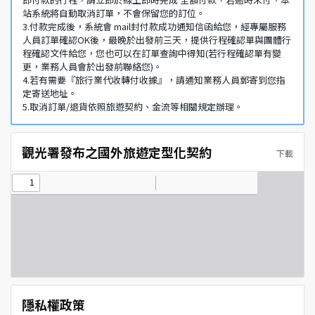
站系統將自動取消訂單，不會保留您的訂位。
3.付款完成後，系統會 mail封付款成功通知信函給您，經專屬服務
人員訂單確認OK後，最晚於出發前三天，提供行程確認單與團體行
程確認文件給您，您也可以在訂單查詢中得知(若行程確認單有變
更，業務人員會於出發前聯絡您)。
4.若有需要『旅行業代收轉付收據』，請通知業務人員郵寄到您指
定寄送地址。
5.取消訂單/退貨依照旅遊契約、金流等相關規定辦理。
觀光署發布之國外旅遊定型化契約
下載
隱私權政策