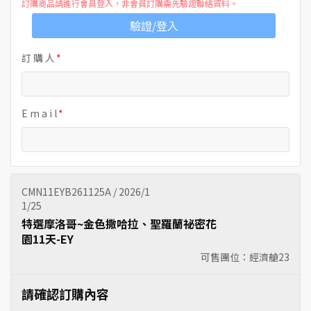
訂購商品請進行會員登入，非會員訂購需先驗證聯絡資料。
驗證/登入
訂 購 人
E m a i l
CMN11EYB261125A / 2026/1
1/25
特選摩洛哥~金色撒哈拉、聖羅蘭祕密花
園11天-EY
可售團位：經濟艙
23
請確認訂購內容