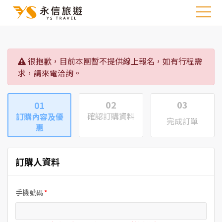
很抱歉，目前本團暫不提供線上報名，如有行程需
求，請來電洽詢。
02
03
01
確認訂購資料
訂購內容及優
完成訂單
惠
訂購人資料
手機號碼