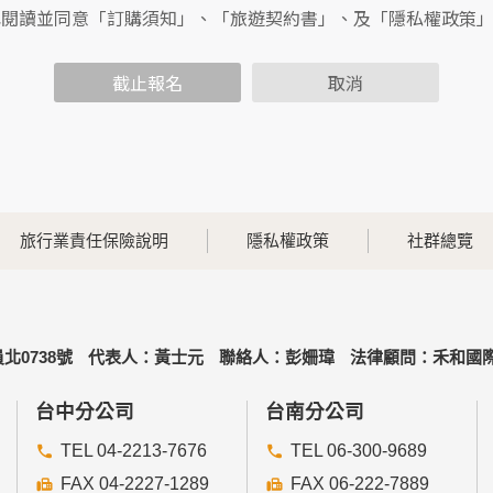
包括您使用連線設備的IP位址、使用時間、使用的瀏覽器、瀏覽
已閱讀並同意「訂購須知」、「旅遊契約書」、及「隱私權政策
內容進行統計與分析，分析結果之統計數據或說明文字呈現，除
截止報名
取消
各項資訊安全設備及必要的安全防護措施，加以保護網站及您的
簽有保密合約，如有違反保密義務者，將會受到相關的法律處分
，本網站亦會嚴格要求其遵守保密義務，並且採取必要檢查程序
旅行業責任保險說明
隱私權政策
社群總覽
可經由本網站所提供的連結，點選進入其他網站。但該連結網站
北0738號
代表人：黃士元
聯絡人：彭姍瑋
法律顧問：禾和國際
的個人資料給其他個人、團體、私人企業或公務機關，但有法律
台中分公司
台南分公司
TEL 04-2213-7676
TEL 06-300-9689
FAX 04-2227-1289
FAX 06-222-7889