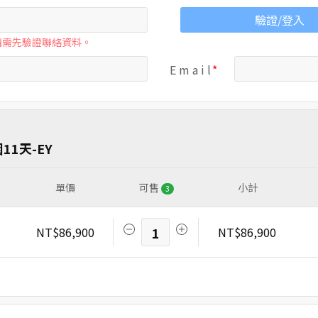
驗證/登入
購需先驗證聯絡資料。
E m a i l
1天-EY
單價
可售
小計
3
NT$86,900
1
NT$86,900