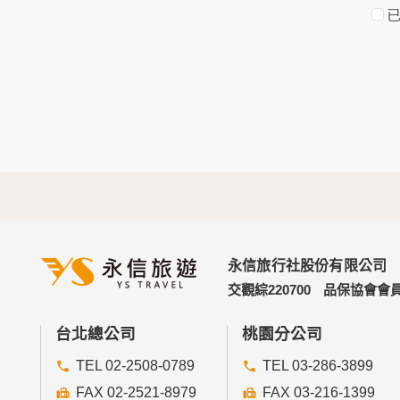
於一般瀏覽時，伺服器會自行記錄相關行徑，
考依據，此記錄為內部應用，決不對外公佈。
為提供精確的服務，我們會將收集的問卷調查
明文字，但不涉及特定個人之資料。
三、資料之保護
本網站主機均設有防火牆、防毒系統等相關的
人員才能接觸您的個人資料，相關處理人員皆
如因業務需要有必要委託其他單位提供服務時
四、網站對外的相關連結
本網站的網頁提供其他網站的網路連結，您也
連結網站中的隱私權保護政策。
永信旅行社股份有限公司
五、與第三人共用個人資料之政策
交觀綜220700
品保協會會員
本網站絕不會提供、交換、出租或出售任何您
前項但書之情形包括不限於：
台北總公司
桃園分公司
TEL 02-2508-0789
TEL 03-286-3899
經由您書面同意。
法律明文規定。
FAX 02-2521-8979
FAX 03-216-1399