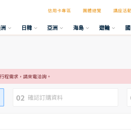
信用卡專區
團體總覽
講座活
美洲
日韓
亞洲
海島
遊輪
國
行程需求，請來電洽詢。
02
確認訂購資料