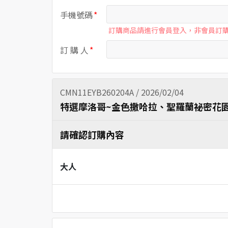
手機號碼
訂購商品請進行會員登入，非會員訂
訂 購 人
CMN11EYB260204A / 2026/02/04
特選摩洛哥~金色撒哈拉、聖羅蘭祕密花園1
請確認訂購內容
大人