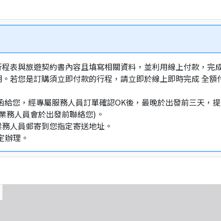
行程表與旅遊契約書內容且填寫相關資料，並利用線上付款，完成訂
明。若您是訂購須立即付款的行程，請立即於線上即時完成 全
通知信函給您，經專屬服務人員訂單確認OK後，最晚於出發前三天
業務人員會於出發前聯絡您)。
業務人員郵寄到您指定寄送地址。
定辦理。