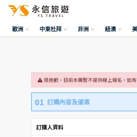
歐洲
中東杜拜
非洲
紐澳
很抱歉，目前本團暫不提供線上報名，如有
01
訂購內容及優惠
訂購人資料