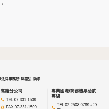
及點選資料記錄等，做為我們增進網站服務的參
」。
供內部研究外，我們會視需要公佈統計數據及說
個人資料採用嚴格的保護措施，只由經過授權的
。
以確定其將確實遵守。
不適用本網站的隱私權保護政策，您必須參考該
法律事務所 陳德弘 律師
依據或合約義務者，不在此限。
高雄分公司
專業國際/商務機票洽詢
專線
TEL 07-331-1539
TEL 02-2508-0789 #29
FAX 07-331-1509