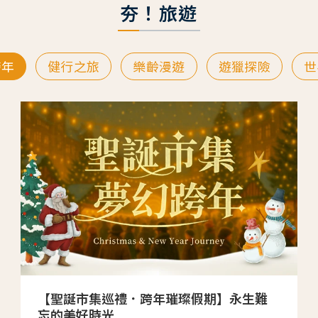
夯！旅遊
跨年
健行之旅
樂齡漫遊
遊獵探險
世
【聖誕市集巡禮．跨年璀璨假期】永生難
忘的美好時光