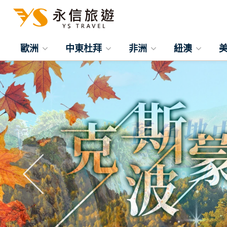
歐洲
中東杜拜
非洲
紐澳
往前