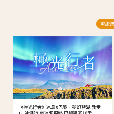
聖誕
《極光行者》冰島X巴黎．夢幻藍湖.教堂
山.冰健行.藍冰洞探秘.巴黎饗宴10天