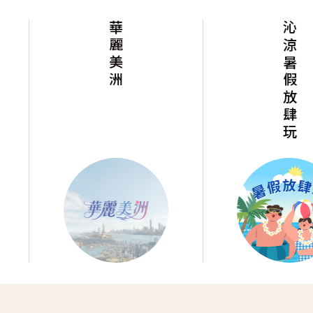
沁涼暑假放肆玩