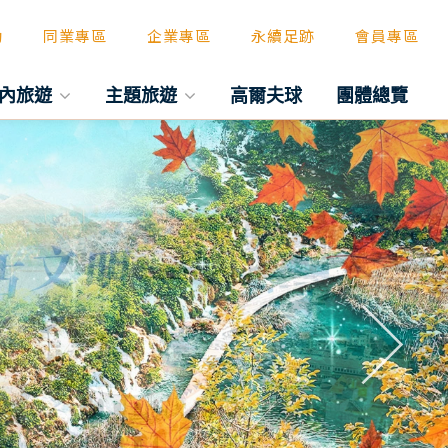
動
同業專區
企業專區
永續足跡
會員專區
內旅遊
主題旅遊
高爾夫球
團體總覽
往後