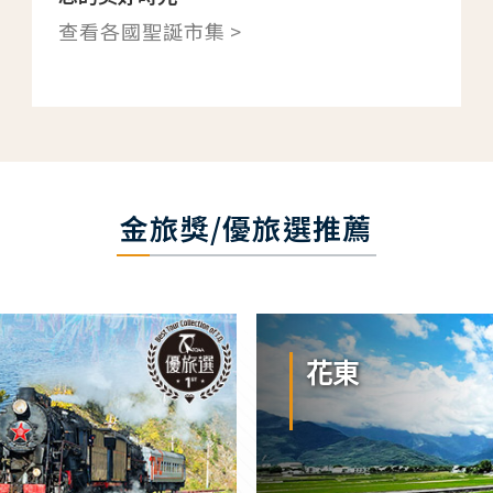
查看各國聖誕市集 >
金旅獎/優旅選推薦
花東