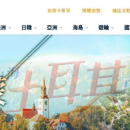
信用卡專區
團體總覽
講座活
美洲
日韓
亞洲
海島
遊輪
國