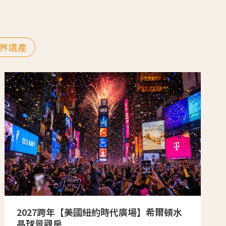
界遺產
2027跨年【美國紐約時代廣場】希爾頓水
晶球景觀房