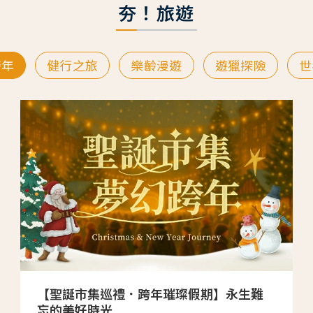
夯！旅遊
跨年
健行之旅
樂齡漫遊
遊獵探險
世
【聖誕市集巡禮．跨年璀璨假期】永生難
忘的美好時光