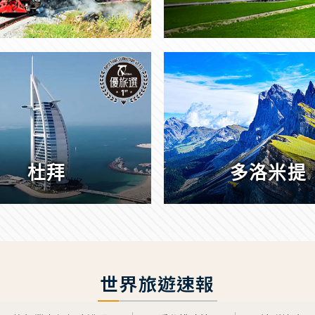
杜拜
多洛米提
世界旅遊速報