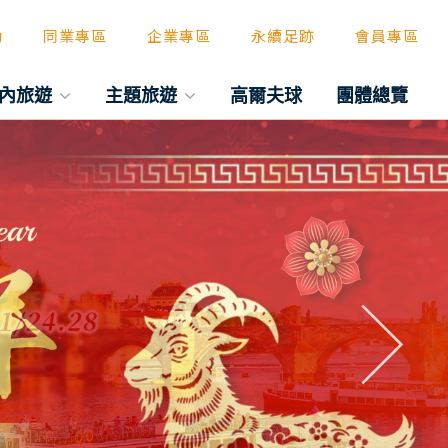
動
同業專區
企業專區
永續足跡
會員專區
內旅遊
主題旅遊
高爾夫球
團體總覽
往後