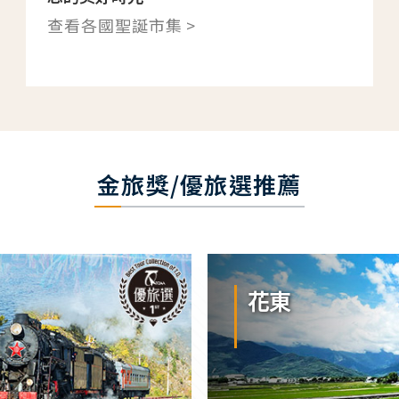
查看各國聖誕市集 >
金旅獎/優旅選推薦
花東