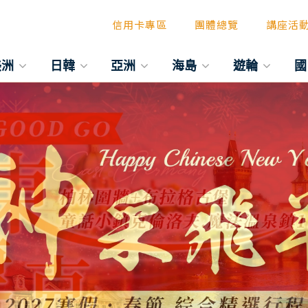
信用卡專區
團體總覽
講座活
美洲
日韓
亞洲
海島
遊輪
國