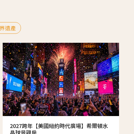
界遺產
2027跨年【美國紐約時代廣場】希爾頓水
晶球景觀房