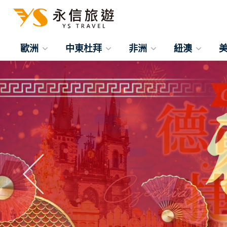
歐洲
中東杜拜
非洲
紐澳
往前