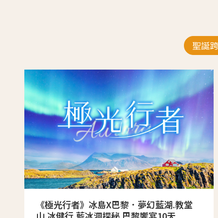
聖誕
《極光行者》冰島X巴黎．夢幻藍湖.教堂
山.冰健行.藍冰洞探秘.巴黎饗宴10天