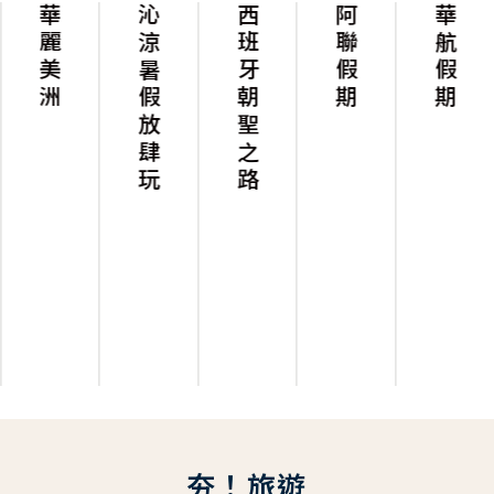
華麗美洲
沁涼暑假放肆玩
西班牙朝聖之路
阿聯假期
華航假期
夯！旅遊