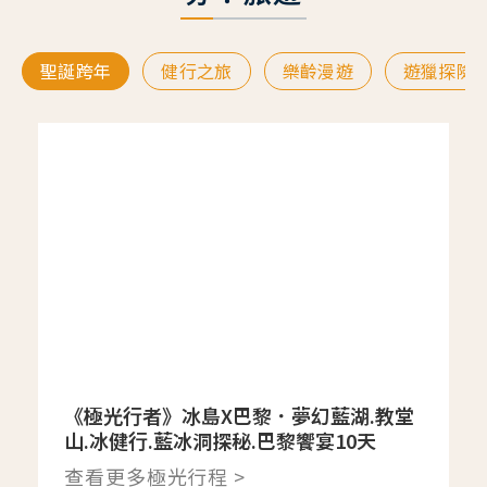
聖誕跨年
健行之旅
樂齡漫遊
遊獵探險
《極光行者》冰島X巴黎．夢幻藍湖.教堂
山.冰健行.藍冰洞探秘.巴黎饗宴10天
查看更多極光行程 >