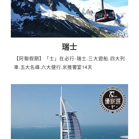
瑞士
【阿聯假期】「士」在必行-瑞士.三大遊船.四大列
車.五大名峰.六大健行.米推饗宴14天