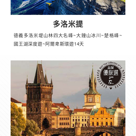
多洛米提
德義多洛米堤山林四大名峰~大鐘山冰川~楚格峰~
國王湖深度遊~阿爾卑斯環遊14天