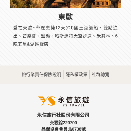
東歐
愛在東歐~華麗奧捷12天(CI)國王湖遊船、雙點進
出、音樂會、鹽礦、哈斯達特天空步道、米其林、6
晚五星&湖區飯店
旅行業責任保險說明
隱私權政策
社群總覽
永信旅行社股份有限公司
交觀綜220700
品保協會會員北0738號