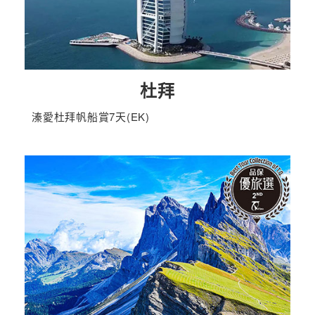
杜拜
溱愛杜拜帆船賞7天(EK)