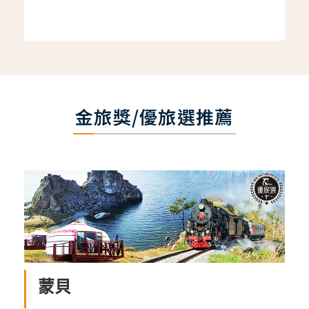
金旅獎/優旅選推薦
蒙貝