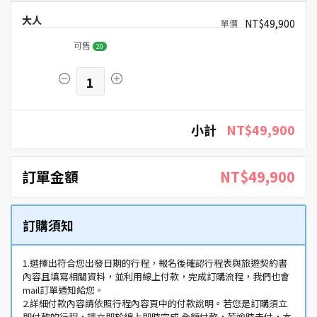
大人
NT$49,900
可售
20
1
小計
NT$49,900
訂單金額
NT$49,900
訂購須知
1.選擇出符合您出發日期的行程，報名後確認行程表與旅遊契約書
內容且填寫相關資料，並利用線上付款，完成訂購流程，我們也會
mail訂單通知給您。
2.詳細付款內容請依照行程內容頁中的付款說明。若您是訂購須立
即付款的行程，請立即於線上即時完成 全額付款，若逾時未付，本