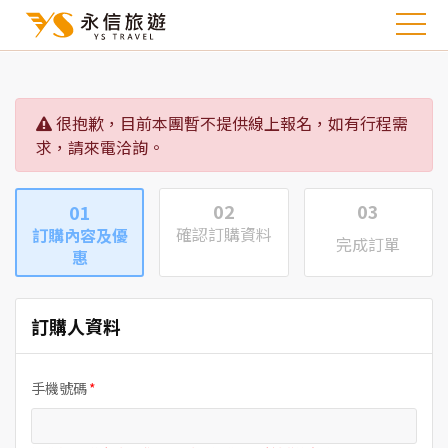
很抱歉，目前本團暫不提供線上報名，如有行程需
求，請來電洽詢。
02
03
01
確認訂購資料
訂購內容及優
完成訂單
惠
訂購人資料
手機號碼