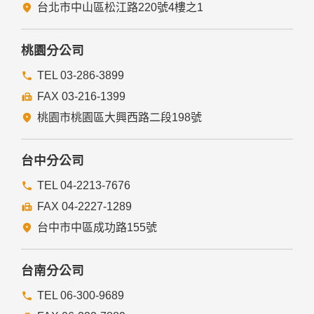
五、與第三人共用個人資料之政策
台北市中山區松江路220號4樓之1
本網站絕不會提供、交換、出租或出售任何您的個人資料給其
他個人、團體、私人企業或公務機關，但有法律依據或合約義
務者，不在此限。
桃園分公司
前項但書之情形包括不限於：
TEL 03-286-3899
FAX 03-216-1399
經由您書面同意。
法律明文規定。
桃園市桃園區大興西路二段198號
為免除您生命、身體、自由或財產上之危險。
與公務機關或學術研究機構合作，基於公共利益為統計或學術
研究而有必要，且資料經過提供者處理或蒐集者依其揭露方式
台中分公司
無從識別特定之當事人。
當您在網站的行為，違反服務條款或可能損害或妨礙網站與其
TEL 04-2213-7676
他使用者權益或導致任何人遭受損害時，經網站管理單位研析
FAX 04-2227-1289
揭露您的個人資料是為了辨識、聯絡或採取法律行動所必要
者。
台中市中區成功路155號
有利於您的權益。
本網站委託廠商協助蒐集、處理或利用您的個人資料時，將對
委外廠商或個人善盡監督管理之責。
台南分公司
六、Cookie之使用
TEL 06-300-9689
為了提供您最佳的服務，本網站會在您的電腦中放置並取用我