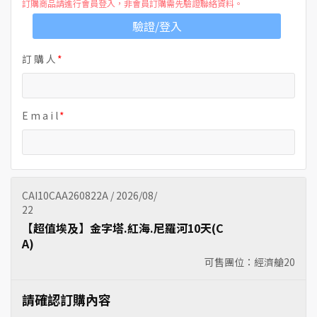
訂購商品請進行會員登入，非會員訂購需先驗證聯絡資料。
驗證/登入
訂 購 人
E m a i l
CAI10CAA260822A / 2026/08/
22
【超值埃及】金字塔.紅海.尼羅河10天(C
A)
可售團位：經濟艙
20
請確認訂購內容