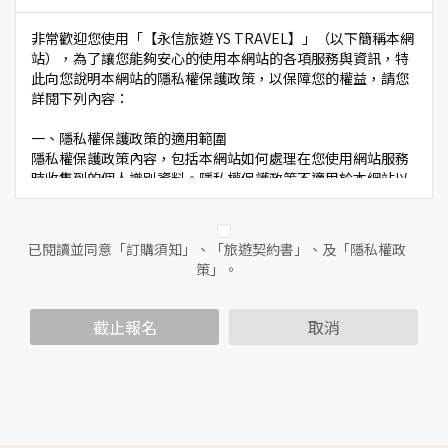
非常歡迎您使用「【永信旅遊 YS TRAVEL】」（以下簡稱本網
站），為了讓您能夠安心的使用本網站的各項服務與資訊，特
此向您說明本網站的隱私權保護政策，以保障您的權益，請您
詳閱下列內容：
一、隱私權保護政策的適用範圍
隱私權保護政策內容，包括本網站如何處理在您使用網站服務
時收集到的個人識別資料。隱私權保護政策不適用於本網站以
外的相關連結網站，也不適用於非本網站所委託或參與管理的
人員。
已閱讀並同意「訂購須知」、「旅遊契約書」、及「隱私權政
二、個人資料的蒐集、處理及利用方式
策」。
當您造訪本網站或使用本網站所提供之功能服務時，我們將視
該服務功能性質，請您提供必要的個人資料，並在該特定目的
範圍內處理及利用您的個人資料；非經您書面同意，本網站不
截止報名
取消
會將個人資料用於其他用途。
本網站在您使用服務信箱、問卷調查等互動性功能時，會保留
您所提供的姓名、電子郵件地址、聯絡方式及使用時間等。
於一般瀏覽時，伺服器會自行記錄相關行徑，包括您使用連線
設備的IP位址、使用時間、使用的瀏覽器、瀏覽及點選資料記
錄等，做為我們增進網站服務的參考依據，此記錄為內部應