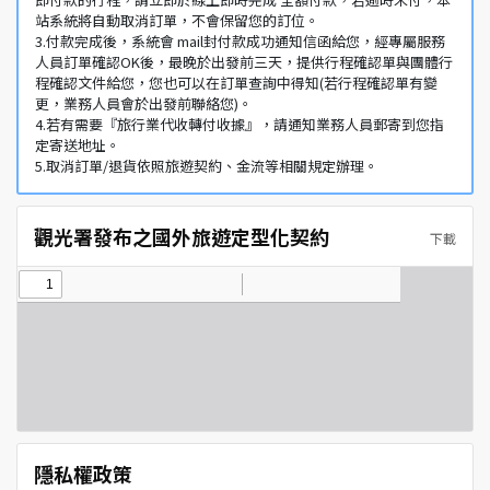
站系統將自動取消訂單，不會保留您的訂位。
3.付款完成後，系統會 mail封付款成功通知信函給您，經專屬服務
人員訂單確認OK後，最晚於出發前三天，提供行程確認單與團體行
程確認文件給您，您也可以在訂單查詢中得知(若行程確認單有變
更，業務人員會於出發前聯絡您)。
4.若有需要『旅行業代收轉付收據』，請通知業務人員郵寄到您指
定寄送地址。
5.取消訂單/退貨依照旅遊契約、金流等相關規定辦理。
觀光署發布之國外旅遊定型化契約
下載
隱私權政策