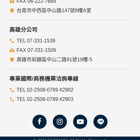
FAX 06-222-7889
們的Cookie，若您不願接受Cookie的寫入，您可在您使用的
瀏覽器功能項中設定隱私權等級為高，即可拒絕Cookie的寫
台南市中西區中山路147號8樓A室
入，但可能會導至網站某些功能無法正常執行。
七、隱私權保護政策之修正
高雄分公司
本網站隱私權保護政策將因應需求隨時進行修正，修正後的條
TEL 07-331-1539
款將刊登於網站上。
FAX 07-331-1509
高雄市前鎮區中山二路91號19樓-5
專業國際/商務機票洽詢專線
TEL 02-2508-0789 #2902
TEL 02-2508-0789 #2903