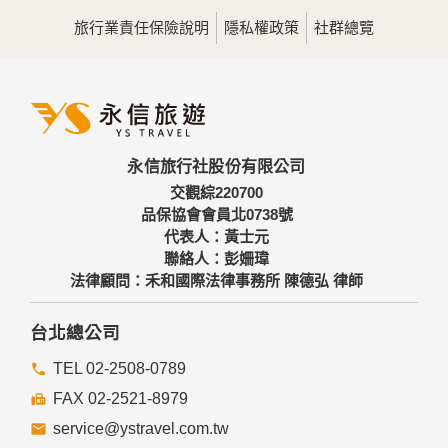
用，決不對外公佈。
旅行業責任保險說明
隱私權政策
社群總覽
為提供精確的服務，我們會將收集的問卷調查內容進行統計與
分析，分析結果之統計數據或說明文字呈現，除供內部研究
外，我們會視需要公佈統計數據及說明文字，但不涉及特定個
人之資料。
三、資料之保護
本網站主機均設有防火牆、防毒系統等相關的各項資訊安全設
永信旅行社股份有限公司
備及必要的安全防護措施，加以保護網站及您的個人資料採用
嚴格的保護措施，只由經過授權的人員才能接觸您的個人資
交觀綜220700
料，相關處理人員皆簽有保密合約，如有違反保密義務者，將
品保協會會員北0738號
會受到相關的法律處分。
代表人：黃士元
如因業務需要有必要委託其他單位提供服務時，本網站亦會嚴
聯絡人：彭姍瑋
格要求其遵守保密義務，並且採取必要檢查程序以確定其將確
法律顧問：禾和國際法律事務所 陳德弘 律師
實遵守。
四、網站對外的相關連結
台北總公司
本網站的網頁提供其他網站的網路連結，您也可經由本網站所
提供的連結，點選進入其他網站。但該連結網站不適用本網站
TEL 02-2508-0789
的隱私權保護政策，您必須參考該連結網站中的隱私權保護政
FAX 02-2521-8979
策。
service@ystravel.com.tw