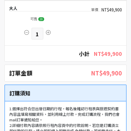
大人
NT$49,900
可售
20
1
小計
NT$49,900
訂單金額
NT$49,900
訂購須知
1.選擇出符合您出發日期的行程，報名後確認行程表與旅遊契約書
內容且填寫相關資料，並利用線上付款，完成訂購流程，我們也會
mail訂單通知給您。
2.詳細付款內容請依照行程內容頁中的付款說明。若您是訂購須立
即付款的行程，請立即於線上即時完成 全額付款，若逾時未付，本