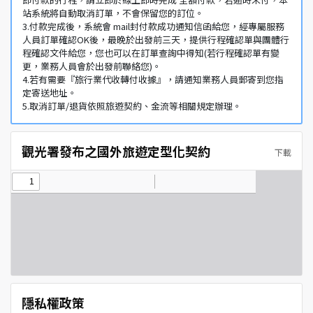
站系統將自動取消訂單，不會保留您的訂位。
3.付款完成後，系統會 mail封付款成功通知信函給您，經專屬服務
人員訂單確認OK後，最晚於出發前三天，提供行程確認單與團體行
程確認文件給您，您也可以在訂單查詢中得知(若行程確認單有變
更，業務人員會於出發前聯絡您)。
4.若有需要『旅行業代收轉付收據』，請通知業務人員郵寄到您指
定寄送地址。
5.取消訂單/退貨依照旅遊契約、金流等相關規定辦理。
觀光署發布之國外旅遊定型化契約
下載
隱私權政策