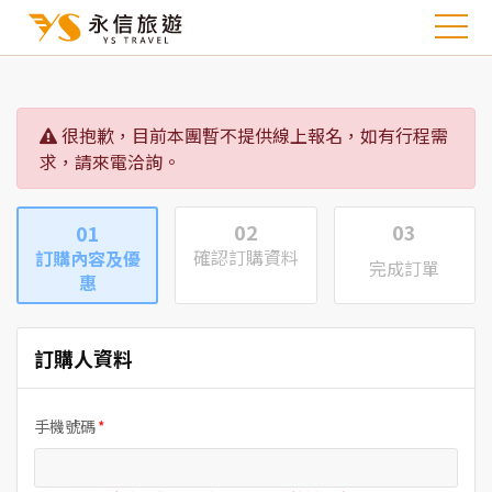
很抱歉，目前本團暫不提供線上報名，如有行程需
求，請來電洽詢。
02
03
01
確認訂購資料
訂購內容及優
完成訂單
惠
訂購人資料
手機號碼