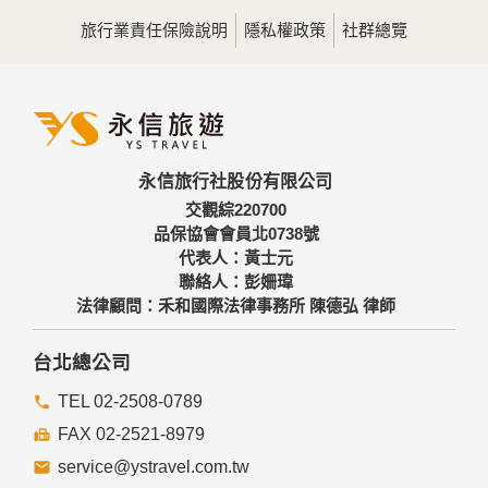
用，決不對外公佈。
旅行業責任保險說明
隱私權政策
社群總覽
為提供精確的服務，我們會將收集的問卷調查內容進行統計與
分析，分析結果之統計數據或說明文字呈現，除供內部研究
外，我們會視需要公佈統計數據及說明文字，但不涉及特定個
人之資料。
三、資料之保護
本網站主機均設有防火牆、防毒系統等相關的各項資訊安全設
永信旅行社股份有限公司
備及必要的安全防護措施，加以保護網站及您的個人資料採用
嚴格的保護措施，只由經過授權的人員才能接觸您的個人資
交觀綜220700
料，相關處理人員皆簽有保密合約，如有違反保密義務者，將
品保協會會員北0738號
會受到相關的法律處分。
代表人：黃士元
如因業務需要有必要委託其他單位提供服務時，本網站亦會嚴
聯絡人：彭姍瑋
格要求其遵守保密義務，並且採取必要檢查程序以確定其將確
法律顧問：禾和國際法律事務所 陳德弘 律師
實遵守。
四、網站對外的相關連結
台北總公司
本網站的網頁提供其他網站的網路連結，您也可經由本網站所
提供的連結，點選進入其他網站。但該連結網站不適用本網站
TEL 02-2508-0789
的隱私權保護政策，您必須參考該連結網站中的隱私權保護政
FAX 02-2521-8979
策。
service@ystravel.com.tw