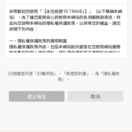
非常歡迎您使用「【永信旅遊 YS TRAVEL】」（以下簡稱本網
站），為了讓您能夠安心的使用本網站的各項服務與資訊，特
此向您說明本網站的隱私權保護政策，以保障您的權益，請您
詳閱下列內容：
一、隱私權保護政策的適用範圍
隱私權保護政策內容，包括本網站如何處理在您使用網站服務
時收集到的個人識別資料。隱私權保護政策不適用於本網站以
外的相關連結網站，也不適用於非本網站所委託或參與管理的
人員。
已閱讀並同意「訂購須知」、「旅遊契約書」、及「隱私權政
二、個人資料的蒐集、處理及利用方式
策」。
當您造訪本網站或使用本網站所提供之功能服務時，我們將視
該服務功能性質，請您提供必要的個人資料，並在該特定目的
範圍內處理及利用您的個人資料；非經您書面同意，本網站不
截止報名
取消
會將個人資料用於其他用途。
本網站在您使用服務信箱、問卷調查等互動性功能時，會保留
您所提供的姓名、電子郵件地址、聯絡方式及使用時間等。
於一般瀏覽時，伺服器會自行記錄相關行徑，包括您使用連線
設備的IP位址、使用時間、使用的瀏覽器、瀏覽及點選資料記
錄等，做為我們增進網站服務的參考依據，此記錄為內部應