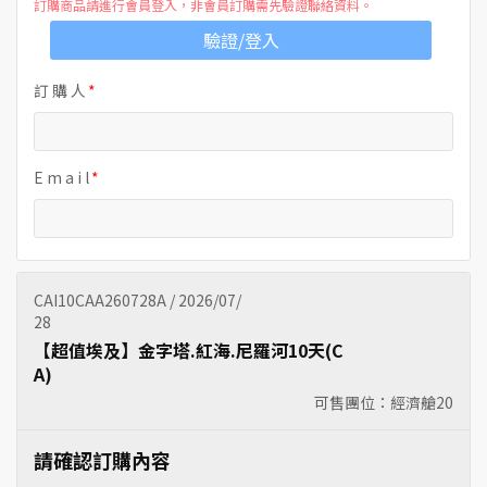
訂購商品請進行會員登入，非會員訂購需先驗證聯絡資料。
驗證/登入
訂 購 人
E m a i l
CAI10CAA260728A / 2026/07/
28
【超值埃及】金字塔.紅海.尼羅河10天(C
A)
可售團位：經濟艙
20
請確認訂購內容