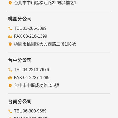
五、與第三人共用個人資料之政策
台北市中山區松江路220號4樓之1
本網站絕不會提供、交換、出租或出售任何您的個人資料給其
他個人、團體、私人企業或公務機關，但有法律依據或合約義
務者，不在此限。
桃園分公司
前項但書之情形包括不限於：
TEL 03-286-3899
FAX 03-216-1399
經由您書面同意。
法律明文規定。
桃園市桃園區大興西路二段198號
為免除您生命、身體、自由或財產上之危險。
與公務機關或學術研究機構合作，基於公共利益為統計或學術
研究而有必要，且資料經過提供者處理或蒐集者依其揭露方式
台中分公司
無從識別特定之當事人。
當您在網站的行為，違反服務條款或可能損害或妨礙網站與其
TEL 04-2213-7676
他使用者權益或導致任何人遭受損害時，經網站管理單位研析
FAX 04-2227-1289
揭露您的個人資料是為了辨識、聯絡或採取法律行動所必要
者。
台中市中區成功路155號
有利於您的權益。
本網站委託廠商協助蒐集、處理或利用您的個人資料時，將對
委外廠商或個人善盡監督管理之責。
台南分公司
六、Cookie之使用
TEL 06-300-9689
為了提供您最佳的服務，本網站會在您的電腦中放置並取用我