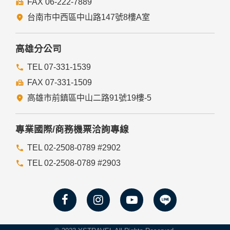
FAX 06-222-7889
們的Cookie，若您不願接受Cookie的寫入，您可在您使用的
瀏覽器功能項中設定隱私權等級為高，即可拒絕Cookie的寫
台南市中西區中山路147號8樓A室
入，但可能會導至網站某些功能無法正常執行。
七、隱私權保護政策之修正
高雄分公司
本網站隱私權保護政策將因應需求隨時進行修正，修正後的條
TEL 07-331-1539
款將刊登於網站上。
FAX 07-331-1509
高雄市前鎮區中山二路91號19樓-5
專業國際/商務機票洽詢專線
TEL 02-2508-0789 #2902
TEL 02-2508-0789 #2903