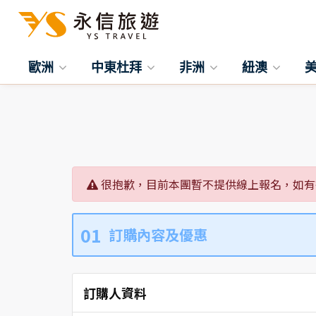
歐洲
中東杜拜
非洲
紐澳
很抱歉，目前本團暫不提供線上報名，如有
01
訂購內容及優惠
訂購人資料