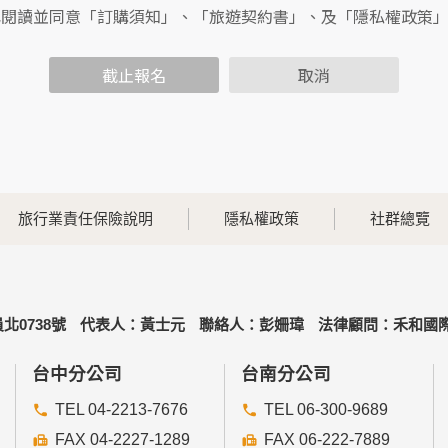
包括您使用連線設備的IP位址、使用時間、使用的瀏覽器、瀏覽
已閱讀並同意「訂購須知」、「旅遊契約書」、及「隱私權政策
內容進行統計與分析，分析結果之統計數據或說明文字呈現，除
截止報名
取消
各項資訊安全設備及必要的安全防護措施，加以保護網站及您的
簽有保密合約，如有違反保密義務者，將會受到相關的法律處分
，本網站亦會嚴格要求其遵守保密義務，並且採取必要檢查程序
旅行業責任保險說明
隱私權政策
社群總覽
可經由本網站所提供的連結，點選進入其他網站。但該連結網站
北0738號
代表人：黃士元
聯絡人：彭姍瑋
法律顧問：禾和國際
的個人資料給其他個人、團體、私人企業或公務機關，但有法律
台中分公司
台南分公司
TEL 04-2213-7676
TEL 06-300-9689
FAX 04-2227-1289
FAX 06-222-7889