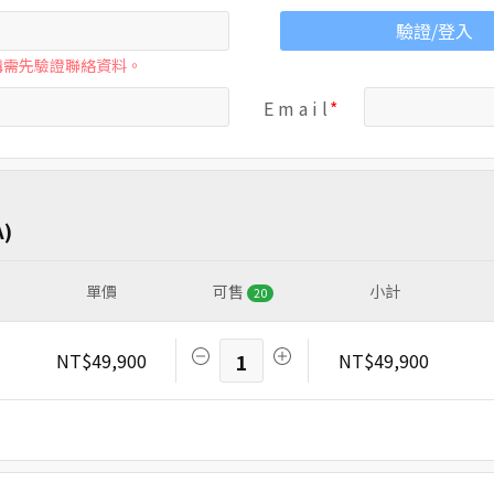
驗證/登入
購需先驗證聯絡資料。
E m a i l
)
單價
可售
小計
20
NT$49,900
1
NT$49,900