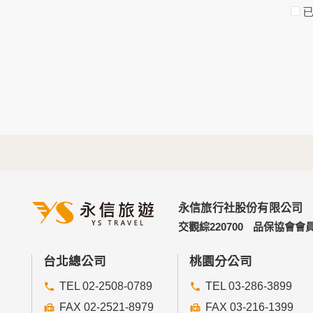
於一般瀏覽時，伺服器會自行記錄相關行徑，
考依據，此記錄為內部應用，決不對外公佈。
為提供精確的服務，我們會將收集的問卷調查
明文字，但不涉及特定個人之資料。
三、資料之保護
本網站主機均設有防火牆、防毒系統等相關的
人員才能接觸您的個人資料，相關處理人員皆
如因業務需要有必要委託其他單位提供服務時
四、網站對外的相關連結
本網站的網頁提供其他網站的網路連結，您也
連結網站中的隱私權保護政策。
永信旅行社股份有限公司
五、與第三人共用個人資料之政策
交觀綜220700
品保協會會員
本網站絕不會提供、交換、出租或出售任何您
前項但書之情形包括不限於：
台北總公司
桃園分公司
TEL 02-2508-0789
TEL 03-286-3899
經由您書面同意。
法律明文規定。
FAX 02-2521-8979
FAX 03-216-1399