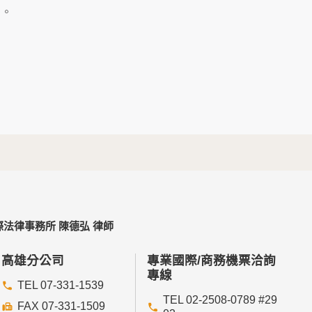
及點選資料記錄等，做為我們增進網站服務的參
」。
供內部研究外，我們會視需要公佈統計數據及說
個人資料採用嚴格的保護措施，只由經過授權的
。
以確定其將確實遵守。
不適用本網站的隱私權保護政策，您必須參考該
法律事務所 陳德弘 律師
依據或合約義務者，不在此限。
高雄分公司
專業國際/商務機票洽詢
專線
TEL 07-331-1539
TEL 02-2508-0789 #29
FAX 07-331-1509