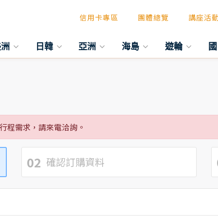
信用卡專區
團體總覽
講座活
美洲
日韓
亞洲
海島
遊輪
國
行程需求，請來電洽詢。
02
確認訂購資料