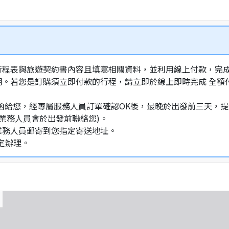
行程表與旅遊契約書內容且填寫相關資料，並利用線上付款，完成訂
明。若您是訂購須立即付款的行程，請立即於線上即時完成 全
通知信函給您，經專屬服務人員訂單確認OK後，最晚於出發前三天
業務人員會於出發前聯絡您)。
業務人員郵寄到您指定寄送地址。
定辦理。