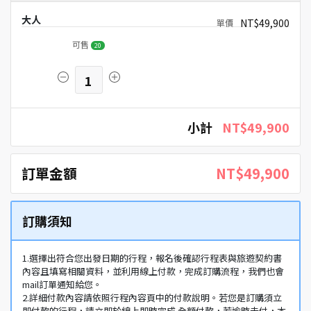
大人
NT$49,900
可售
20
1
小計
NT$49,900
訂單金額
NT$49,900
訂購須知
1.選擇出符合您出發日期的行程，報名後確認行程表與旅遊契約書
內容且填寫相關資料，並利用線上付款，完成訂購流程，我們也會
mail訂單通知給您。
2.詳細付款內容請依照行程內容頁中的付款說明。若您是訂購須立
即付款的行程，請立即於線上即時完成 全額付款，若逾時未付，本