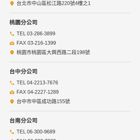
五、與第三人共用個人資料之政策
台北市中山區松江路220號4樓之1
本網站絕不會提供、交換、出租或出售任何您的個人資料給其
他個人、團體、私人企業或公務機關，但有法律依據或合約義
務者，不在此限。
桃園分公司
前項但書之情形包括不限於：
TEL 03-286-3899
FAX 03-216-1399
經由您書面同意。
法律明文規定。
桃園市桃園區大興西路二段198號
為免除您生命、身體、自由或財產上之危險。
與公務機關或學術研究機構合作，基於公共利益為統計或學術
研究而有必要，且資料經過提供者處理或蒐集者依其揭露方式
台中分公司
無從識別特定之當事人。
當您在網站的行為，違反服務條款或可能損害或妨礙網站與其
TEL 04-2213-7676
他使用者權益或導致任何人遭受損害時，經網站管理單位研析
FAX 04-2227-1289
揭露您的個人資料是為了辨識、聯絡或採取法律行動所必要
者。
台中市中區成功路155號
有利於您的權益。
本網站委託廠商協助蒐集、處理或利用您的個人資料時，將對
委外廠商或個人善盡監督管理之責。
台南分公司
六、Cookie之使用
TEL 06-300-9689
為了提供您最佳的服務，本網站會在您的電腦中放置並取用我