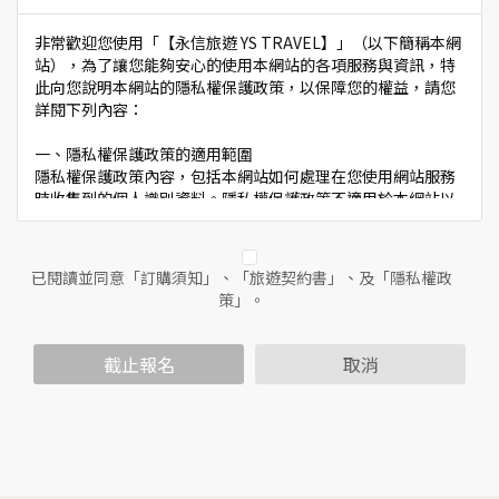
非常歡迎您使用「【永信旅遊 YS TRAVEL】」（以下簡稱本網
站），為了讓您能夠安心的使用本網站的各項服務與資訊，特
此向您說明本網站的隱私權保護政策，以保障您的權益，請您
詳閱下列內容：
一、隱私權保護政策的適用範圍
隱私權保護政策內容，包括本網站如何處理在您使用網站服務
時收集到的個人識別資料。隱私權保護政策不適用於本網站以
外的相關連結網站，也不適用於非本網站所委託或參與管理的
人員。
已閱讀並同意「訂購須知」、「旅遊契約書」、及「隱私權政
二、個人資料的蒐集、處理及利用方式
策」。
當您造訪本網站或使用本網站所提供之功能服務時，我們將視
該服務功能性質，請您提供必要的個人資料，並在該特定目的
範圍內處理及利用您的個人資料；非經您書面同意，本網站不
截止報名
取消
會將個人資料用於其他用途。
本網站在您使用服務信箱、問卷調查等互動性功能時，會保留
您所提供的姓名、電子郵件地址、聯絡方式及使用時間等。
於一般瀏覽時，伺服器會自行記錄相關行徑，包括您使用連線
設備的IP位址、使用時間、使用的瀏覽器、瀏覽及點選資料記
錄等，做為我們增進網站服務的參考依據，此記錄為內部應