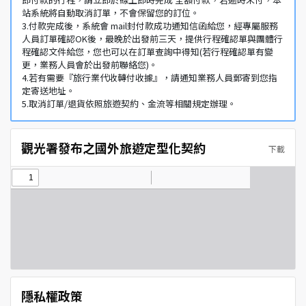
站系統將自動取消訂單，不會保留您的訂位。
3.付款完成後，系統會 mail封付款成功通知信函給您，經專屬服務
人員訂單確認OK後，最晚於出發前三天，提供行程確認單與團體行
程確認文件給您，您也可以在訂單查詢中得知(若行程確認單有變
更，業務人員會於出發前聯絡您)。
4.若有需要『旅行業代收轉付收據』，請通知業務人員郵寄到您指
定寄送地址。
5.取消訂單/退貨依照旅遊契約、金流等相關規定辦理。
觀光署發布之國外旅遊定型化契約
下載
隱私權政策