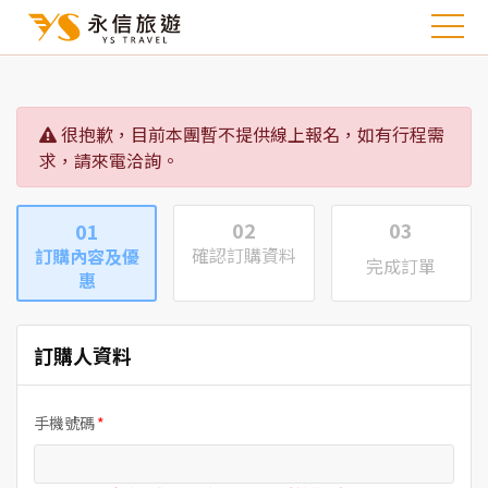
很抱歉，目前本團暫不提供線上報名，如有行程需
求，請來電洽詢。
02
03
01
確認訂購資料
訂購內容及優
完成訂單
惠
訂購人資料
手機號碼