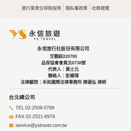
用，決不對外公佈。
旅行業責任保險說明
隱私權政策
社群總覽
為提供精確的服務，我們會將收集的問卷調查內容進行統計與
分析，分析結果之統計數據或說明文字呈現，除供內部研究
外，我們會視需要公佈統計數據及說明文字，但不涉及特定個
人之資料。
三、資料之保護
本網站主機均設有防火牆、防毒系統等相關的各項資訊安全設
永信旅行社股份有限公司
備及必要的安全防護措施，加以保護網站及您的個人資料採用
嚴格的保護措施，只由經過授權的人員才能接觸您的個人資
交觀綜220700
料，相關處理人員皆簽有保密合約，如有違反保密義務者，將
品保協會會員北0738號
會受到相關的法律處分。
代表人：黃士元
如因業務需要有必要委託其他單位提供服務時，本網站亦會嚴
聯絡人：彭姍瑋
格要求其遵守保密義務，並且採取必要檢查程序以確定其將確
法律顧問：禾和國際法律事務所 陳德弘 律師
實遵守。
四、網站對外的相關連結
台北總公司
本網站的網頁提供其他網站的網路連結，您也可經由本網站所
提供的連結，點選進入其他網站。但該連結網站不適用本網站
TEL 02-2508-0789
的隱私權保護政策，您必須參考該連結網站中的隱私權保護政
FAX 02-2521-8979
策。
service@ystravel.com.tw