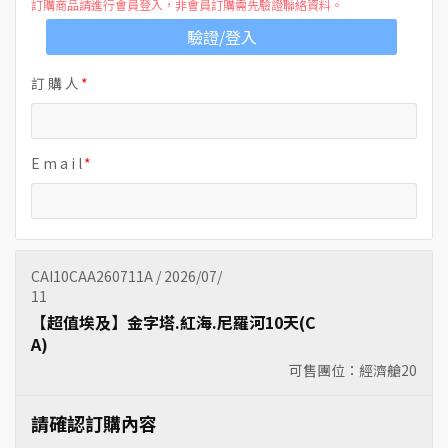
訂購商品請進行會員登入，非會員訂購需先驗證聯絡資料。
驗證/登入
訂 購 人
E m a i l
CAI10CAA260711A / 2026/07/
11
【超值埃及】金字塔.紅海.尼羅河10天(C
A)
可售團位：經濟艙
20
請確認訂購內容