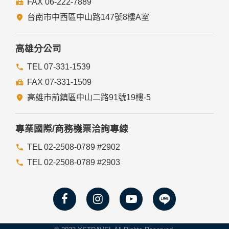
FAX 06-222-7889
們的Cookie，若您不願接受Cookie的寫入，您可在您使用的
瀏覽器功能項中設定隱私權等級為高，即可拒絕Cookie的寫
台南市中西區中山路147號8樓A室
入，但可能會導至網站某些功能無法正常執行。
七、隱私權保護政策之修正
高雄分公司
本網站隱私權保護政策將因應需求隨時進行修正，修正後的條
TEL 07-331-1539
款將刊登於網站上。
FAX 07-331-1509
高雄市前鎮區中山二路91號19樓-5
專業國際/商務機票洽詢專線
TEL 02-2508-0789 #2902
TEL 02-2508-0789 #2903