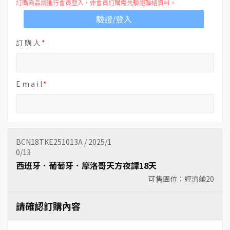
訂購商品請進行會員登入，非會員訂購需先驗證聯絡資料。
驗證/登入
訂 購 人
E m a i l
BCN18TKE251013A / 2025/1
0/13
西班牙．葡萄牙．摩洛哥天方夜譚18天
可售團位：經濟艙
20
請確認訂購內容