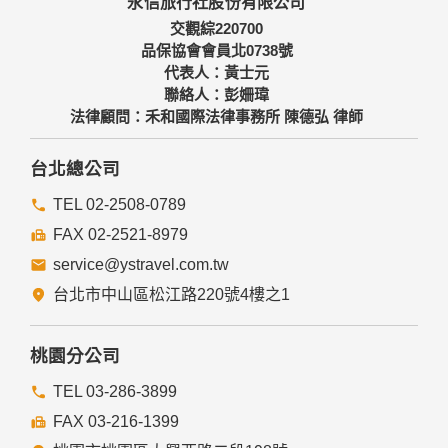
永信旅行社股份有限公司
備及必要的安全防護措施，加以保護網站及您的個人資料採用
嚴格的保護措施，只由經過授權的人員才能接觸您的個人資
交觀綜220700
料，相關處理人員皆簽有保密合約，如有違反保密義務者，將
品保協會會員北0738號
會受到相關的法律處分。
代表人：黃士元
如因業務需要有必要委託其他單位提供服務時，本網站亦會嚴
聯絡人：彭姍瑋
格要求其遵守保密義務，並且採取必要檢查程序以確定其將確
法律顧問：禾和國際法律事務所 陳德弘 律師
實遵守。
四、網站對外的相關連結
台北總公司
本網站的網頁提供其他網站的網路連結，您也可經由本網站所
提供的連結，點選進入其他網站。但該連結網站不適用本網站
TEL 02-2508-0789
的隱私權保護政策，您必須參考該連結網站中的隱私權保護政
FAX 02-2521-8979
策。
service@ystravel.com.tw
五、與第三人共用個人資料之政策
台北市中山區松江路220號4樓之1
本網站絕不會提供、交換、出租或出售任何您的個人資料給其
他個人、團體、私人企業或公務機關，但有法律依據或合約義
務者，不在此限。
桃園分公司
前項但書之情形包括不限於：
TEL 03-286-3899
FAX 03-216-1399
經由您書面同意。
法律明文規定。