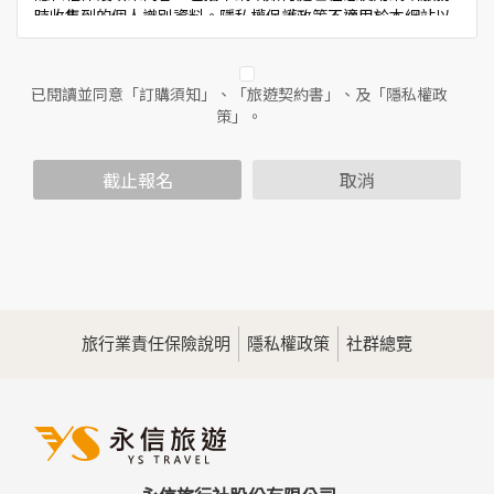
時收集到的個人識別資料。隱私權保護政策不適用於本網站以
外的相關連結網站，也不適用於非本網站所委託或參與管理的
人員。
已閱讀並同意「訂購須知」、「旅遊契約書」、及「隱私權政
二、個人資料的蒐集、處理及利用方式
策」。
當您造訪本網站或使用本網站所提供之功能服務時，我們將視
該服務功能性質，請您提供必要的個人資料，並在該特定目的
範圍內處理及利用您的個人資料；非經您書面同意，本網站不
截止報名
取消
會將個人資料用於其他用途。
本網站在您使用服務信箱、問卷調查等互動性功能時，會保留
您所提供的姓名、電子郵件地址、聯絡方式及使用時間等。
於一般瀏覽時，伺服器會自行記錄相關行徑，包括您使用連線
設備的IP位址、使用時間、使用的瀏覽器、瀏覽及點選資料記
錄等，做為我們增進網站服務的參考依據，此記錄為內部應
用，決不對外公佈。
旅行業責任保險說明
隱私權政策
社群總覽
為提供精確的服務，我們會將收集的問卷調查內容進行統計與
分析，分析結果之統計數據或說明文字呈現，除供內部研究
外，我們會視需要公佈統計數據及說明文字，但不涉及特定個
人之資料。
三、資料之保護
本網站主機均設有防火牆、防毒系統等相關的各項資訊安全設