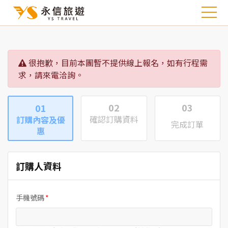
很抱歉，目前本團暫不提供線上報名，如有行程需
求，請來電洽詢。
02
03
01
確認訂購資料
訂購內容及優
完成訂單
惠
訂購人資料
手機號碼