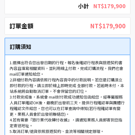
小計
NT$179,900
訂單金額
NT$179,900
訂購須知
1.選擇出符合您出發日期的行程，報名後確認行程表與旅遊契約書
內容且填寫相關資料，並利用線上付款，完成訂購流程，我們也會
mail訂單通知給您。
2.詳細付款內容請依照行程內容頁中的付款說明。若您是訂購須立
即付款的行程，請立即於線上即時完成 全額付款，若逾時未付，本
站系統將自動取消訂單，不會保留您的訂位。
3.付款完成後，系統會 mail封付款成功通知信函給您，經專屬服務
人員訂單確認OK後，最晚於出發前三天，提供行程確認單與團體行
程確認文件給您，您也可以在訂單查詢中得知(若行程確認單有變
更，業務人員會於出發前聯絡您)。
4.若有需要『旅行業代收轉付收據』，請通知業務人員郵寄到您指
定寄送地址。
5.取消訂單/退貨依照旅遊契約、金流等相關規定辦理。