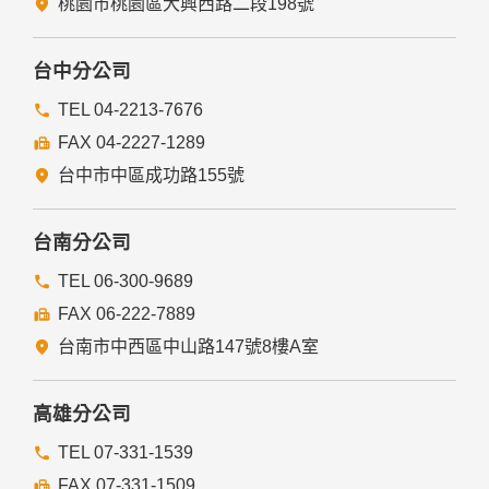
桃園市桃園區大興西路二段198號
為免除您生命、身體、自由或財產上之危險。
與公務機關或學術研究機構合作，基於公共利益為統計或學術
研究而有必要，且資料經過提供者處理或蒐集者依其揭露方式
台中分公司
無從識別特定之當事人。
當您在網站的行為，違反服務條款或可能損害或妨礙網站與其
TEL 04-2213-7676
他使用者權益或導致任何人遭受損害時，經網站管理單位研析
FAX 04-2227-1289
揭露您的個人資料是為了辨識、聯絡或採取法律行動所必要
者。
台中市中區成功路155號
有利於您的權益。
本網站委託廠商協助蒐集、處理或利用您的個人資料時，將對
委外廠商或個人善盡監督管理之責。
台南分公司
六、Cookie之使用
TEL 06-300-9689
為了提供您最佳的服務，本網站會在您的電腦中放置並取用我
FAX 06-222-7889
們的Cookie，若您不願接受Cookie的寫入，您可在您使用的
瀏覽器功能項中設定隱私權等級為高，即可拒絕Cookie的寫
台南市中西區中山路147號8樓A室
入，但可能會導至網站某些功能無法正常執行。
七、隱私權保護政策之修正
高雄分公司
本網站隱私權保護政策將因應需求隨時進行修正，修正後的條
TEL 07-331-1539
款將刊登於網站上。
FAX 07-331-1509