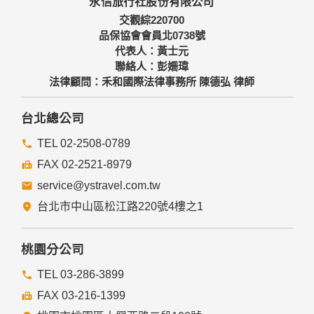
永信旅行社股份有限公司
備及必要的安全防護措施，加以保護網站及您的個人資料採用
嚴格的保護措施，只由經過授權的人員才能接觸您的個人資
交觀綜220700
料，相關處理人員皆簽有保密合約，如有違反保密義務者，將
品保協會會員北0738號
會受到相關的法律處分。
代表人：黃士元
如因業務需要有必要委託其他單位提供服務時，本網站亦會嚴
聯絡人：彭姍瑋
格要求其遵守保密義務，並且採取必要檢查程序以確定其將確
法律顧問：禾和國際法律事務所 陳德弘 律師
實遵守。
四、網站對外的相關連結
台北總公司
本網站的網頁提供其他網站的網路連結，您也可經由本網站所
提供的連結，點選進入其他網站。但該連結網站不適用本網站
TEL 02-2508-0789
的隱私權保護政策，您必須參考該連結網站中的隱私權保護政
FAX 02-2521-8979
策。
service@ystravel.com.tw
五、與第三人共用個人資料之政策
台北市中山區松江路220號4樓之1
本網站絕不會提供、交換、出租或出售任何您的個人資料給其
他個人、團體、私人企業或公務機關，但有法律依據或合約義
務者，不在此限。
桃園分公司
前項但書之情形包括不限於：
TEL 03-286-3899
FAX 03-216-1399
經由您書面同意。
法律明文規定。