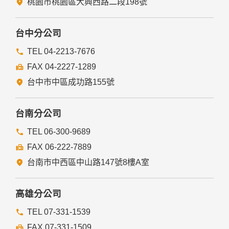
桃園市桃園區大興西路二段198號
為免除您生命、身體、自由或財產上之危險。
與公務機關或學術研究機構合作，基於公共利益為統計或學術
研究而有必要，且資料經過提供者處理或蒐集者依其揭露方式
台中分公司
無從識別特定之當事人。
當您在網站的行為，違反服務條款或可能損害或妨礙網站與其
TEL 04-2213-7676
他使用者權益或導致任何人遭受損害時，經網站管理單位研析
FAX 04-2227-1289
揭露您的個人資料是為了辨識、聯絡或採取法律行動所必要
者。
台中市中區成功路155號
有利於您的權益。
本網站委託廠商協助蒐集、處理或利用您的個人資料時，將對
委外廠商或個人善盡監督管理之責。
台南分公司
六、Cookie之使用
TEL 06-300-9689
為了提供您最佳的服務，本網站會在您的電腦中放置並取用我
FAX 06-222-7889
們的Cookie，若您不願接受Cookie的寫入，您可在您使用的
瀏覽器功能項中設定隱私權等級為高，即可拒絕Cookie的寫
台南市中西區中山路147號8樓A室
入，但可能會導至網站某些功能無法正常執行。
七、隱私權保護政策之修正
高雄分公司
本網站隱私權保護政策將因應需求隨時進行修正，修正後的條
TEL 07-331-1539
款將刊登於網站上。
FAX 07-331-1509