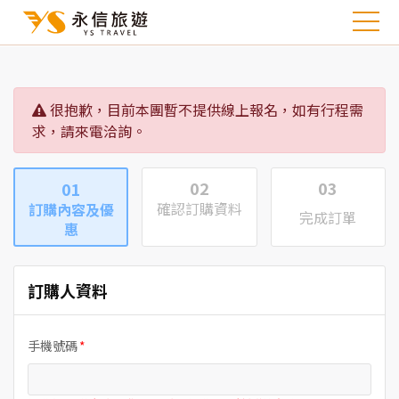
很抱歉，目前本團暫不提供線上報名，如有行程需
求，請來電洽詢。
02
03
01
確認訂購資料
訂購內容及優
完成訂單
惠
訂購人資料
手機號碼