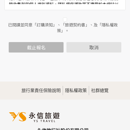
時收集到的個人識別資料。隱私權保護政策不適用於本網站以
外的相關連結網站，也不適用於非本網站所委託或參與管理的
人員。
已閱讀並同意「訂購須知」、「旅遊契約書」、及「隱私權政
二、個人資料的蒐集、處理及利用方式
策」。
當您造訪本網站或使用本網站所提供之功能服務時，我們將視
該服務功能性質，請您提供必要的個人資料，並在該特定目的
範圍內處理及利用您的個人資料；非經您書面同意，本網站不
截止報名
取消
會將個人資料用於其他用途。
本網站在您使用服務信箱、問卷調查等互動性功能時，會保留
您所提供的姓名、電子郵件地址、聯絡方式及使用時間等。
於一般瀏覽時，伺服器會自行記錄相關行徑，包括您使用連線
設備的IP位址、使用時間、使用的瀏覽器、瀏覽及點選資料記
錄等，做為我們增進網站服務的參考依據，此記錄為內部應
用，決不對外公佈。
旅行業責任保險說明
隱私權政策
社群總覽
為提供精確的服務，我們會將收集的問卷調查內容進行統計與
分析，分析結果之統計數據或說明文字呈現，除供內部研究
外，我們會視需要公佈統計數據及說明文字，但不涉及特定個
人之資料。
三、資料之保護
本網站主機均設有防火牆、防毒系統等相關的各項資訊安全設