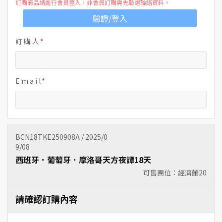
訂購商品請進行會員登入，非會員訂購需先驗證聯絡資料。
驗證/登入
訂 購 人
E m a i l
BCN18TKE250908A / 2025/0
9/08
西班牙．葡萄牙．摩洛哥天方夜譚18天
可售團位：經濟艙
20
請確認訂購內容