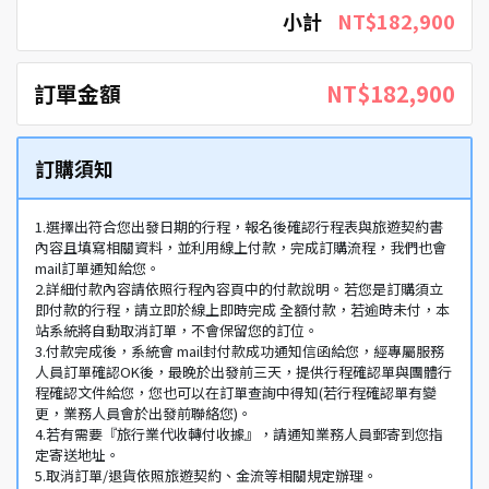
小計
NT$182,900
訂單金額
NT$182,900
訂購須知
1.選擇出符合您出發日期的行程，報名後確認行程表與旅遊契約書
內容且填寫相關資料，並利用線上付款，完成訂購流程，我們也會
mail訂單通知給您。
2.詳細付款內容請依照行程內容頁中的付款說明。若您是訂購須立
即付款的行程，請立即於線上即時完成 全額付款，若逾時未付，本
站系統將自動取消訂單，不會保留您的訂位。
3.付款完成後，系統會 mail封付款成功通知信函給您，經專屬服務
人員訂單確認OK後，最晚於出發前三天，提供行程確認單與團體行
程確認文件給您，您也可以在訂單查詢中得知(若行程確認單有變
更，業務人員會於出發前聯絡您)。
4.若有需要『旅行業代收轉付收據』，請通知業務人員郵寄到您指
定寄送地址。
5.取消訂單/退貨依照旅遊契約、金流等相關規定辦理。