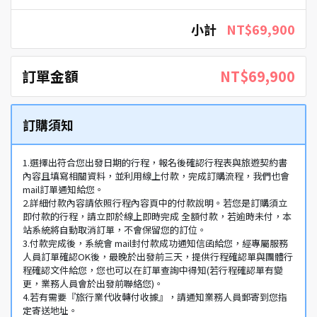
小計
NT$69,900
訂單金額
NT$69,900
訂購須知
1.選擇出符合您出發日期的行程，報名後確認行程表與旅遊契約書
內容且填寫相關資料，並利用線上付款，完成訂購流程，我們也會
mail訂單通知給您。
2.詳細付款內容請依照行程內容頁中的付款說明。若您是訂購須立
即付款的行程，請立即於線上即時完成 全額付款，若逾時未付，本
站系統將自動取消訂單，不會保留您的訂位。
3.付款完成後，系統會 mail封付款成功通知信函給您，經專屬服務
人員訂單確認OK後，最晚於出發前三天，提供行程確認單與團體行
程確認文件給您，您也可以在訂單查詢中得知(若行程確認單有變
更，業務人員會於出發前聯絡您)。
4.若有需要『旅行業代收轉付收據』，請通知業務人員郵寄到您指
定寄送地址。