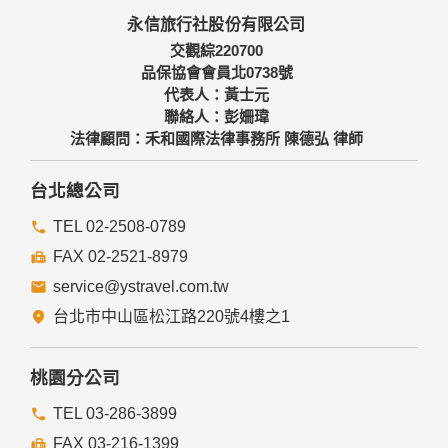
本網站主機均設有防火牆、防毒系統等相關的各項資訊安全設
永信旅行社股份有限公司
備及必要的安全防護措施，加以保護網站及您的個人資料採用
嚴格的保護措施，只由經過授權的人員才能接觸您的個人資
交觀綜220700
料，相關處理人員皆簽有保密合約，如有違反保密義務者，將
品保協會會員北0738號
會受到相關的法律處分。
代表人：黃士元
如因業務需要有必要委託其他單位提供服務時，本網站亦會嚴
聯絡人：彭姍瑋
格要求其遵守保密義務，並且採取必要檢查程序以確定其將確
法律顧問：禾和國際法律事務所 陳德弘 律師
實遵守。
四、網站對外的相關連結
台北總公司
本網站的網頁提供其他網站的網路連結，您也可經由本網站所
提供的連結，點選進入其他網站。但該連結網站不適用本網站
TEL 02-2508-0789
的隱私權保護政策，您必須參考該連結網站中的隱私權保護政
FAX 02-2521-8979
策。
service@ystravel.com.tw
五、與第三人共用個人資料之政策
台北市中山區松江路220號4樓之1
本網站絕不會提供、交換、出租或出售任何您的個人資料給其
他個人、團體、私人企業或公務機關，但有法律依據或合約義
務者，不在此限。
桃園分公司
前項但書之情形包括不限於：
TEL 03-286-3899
FAX 03-216-1399