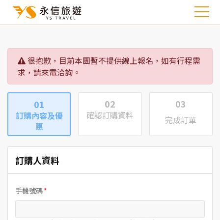
很抱歉，目前本團暫不提供線上報名，如有行程需
求，請來電洽詢。
02
03
01
確認訂購資料
訂購內容及優
完成訂單
惠
訂購人資料
手機號碼