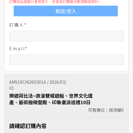
訂購商品請進行會員登入，非會員訂購需先驗證聯絡資料。
驗證/登入
訂 購 人
E m a i l
AMS10CIN260301A / 2026/03/
01
樂遊荷比法~浪漫雙城遊船、世界文化遺
產、藝術極緻聖殿、印象畫派巡禮10日
可售團位：經濟艙
0
請確認訂購內容