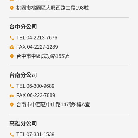
經由您書面同意。
法律明文規定。
桃園市桃園區大興西路二段198號
為免除您生命、身體、自由或財產上之危險。
與公務機關或學術研究機構合作，基於公共利益為統計或學術
研究而有必要，且資料經過提供者處理或蒐集者依其揭露方式
台中分公司
無從識別特定之當事人。
當您在網站的行為，違反服務條款或可能損害或妨礙網站與其
TEL 04-2213-7676
他使用者權益或導致任何人遭受損害時，經網站管理單位研析
FAX 04-2227-1289
揭露您的個人資料是為了辨識、聯絡或採取法律行動所必要
者。
台中市中區成功路155號
有利於您的權益。
本網站委託廠商協助蒐集、處理或利用您的個人資料時，將對
委外廠商或個人善盡監督管理之責。
台南分公司
六、Cookie之使用
TEL 06-300-9689
為了提供您最佳的服務，本網站會在您的電腦中放置並取用我
FAX 06-222-7889
們的Cookie，若您不願接受Cookie的寫入，您可在您使用的
瀏覽器功能項中設定隱私權等級為高，即可拒絕Cookie的寫
台南市中西區中山路147號8樓A室
入，但可能會導至網站某些功能無法正常執行。
七、隱私權保護政策之修正
高雄分公司
本網站隱私權保護政策將因應需求隨時進行修正，修正後的條
TEL 07-331-1539
款將刊登於網站上。