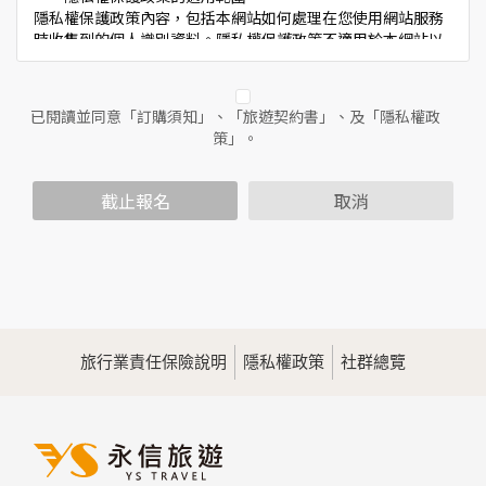
隱私權保護政策內容，包括本網站如何處理在您使用網站服務
時收集到的個人識別資料。隱私權保護政策不適用於本網站以
外的相關連結網站，也不適用於非本網站所委託或參與管理的
人員。
已閱讀並同意「訂購須知」、「旅遊契約書」、及「隱私權政
二、個人資料的蒐集、處理及利用方式
策」。
當您造訪本網站或使用本網站所提供之功能服務時，我們將視
該服務功能性質，請您提供必要的個人資料，並在該特定目的
範圍內處理及利用您的個人資料；非經您書面同意，本網站不
截止報名
取消
會將個人資料用於其他用途。
本網站在您使用服務信箱、問卷調查等互動性功能時，會保留
您所提供的姓名、電子郵件地址、聯絡方式及使用時間等。
於一般瀏覽時，伺服器會自行記錄相關行徑，包括您使用連線
設備的IP位址、使用時間、使用的瀏覽器、瀏覽及點選資料記
錄等，做為我們增進網站服務的參考依據，此記錄為內部應
用，決不對外公佈。
旅行業責任保險說明
隱私權政策
社群總覽
為提供精確的服務，我們會將收集的問卷調查內容進行統計與
分析，分析結果之統計數據或說明文字呈現，除供內部研究
外，我們會視需要公佈統計數據及說明文字，但不涉及特定個
人之資料。
三、資料之保護