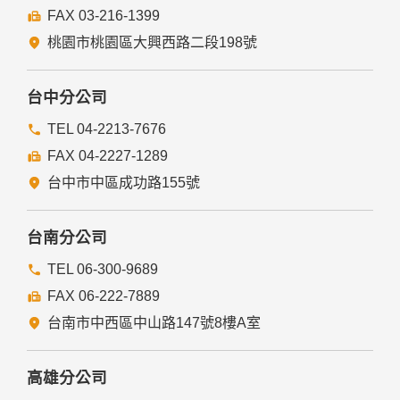
FAX 03-216-1399
經由您書面同意。
法律明文規定。
桃園市桃園區大興西路二段198號
為免除您生命、身體、自由或財產上之危險。
與公務機關或學術研究機構合作，基於公共利益為統計或學術
研究而有必要，且資料經過提供者處理或蒐集者依其揭露方式
台中分公司
無從識別特定之當事人。
當您在網站的行為，違反服務條款或可能損害或妨礙網站與其
TEL 04-2213-7676
他使用者權益或導致任何人遭受損害時，經網站管理單位研析
FAX 04-2227-1289
揭露您的個人資料是為了辨識、聯絡或採取法律行動所必要
者。
台中市中區成功路155號
有利於您的權益。
本網站委託廠商協助蒐集、處理或利用您的個人資料時，將對
委外廠商或個人善盡監督管理之責。
台南分公司
六、Cookie之使用
TEL 06-300-9689
為了提供您最佳的服務，本網站會在您的電腦中放置並取用我
FAX 06-222-7889
們的Cookie，若您不願接受Cookie的寫入，您可在您使用的
瀏覽器功能項中設定隱私權等級為高，即可拒絕Cookie的寫
台南市中西區中山路147號8樓A室
入，但可能會導至網站某些功能無法正常執行。
七、隱私權保護政策之修正
高雄分公司
本網站隱私權保護政策將因應需求隨時進行修正，修正後的條