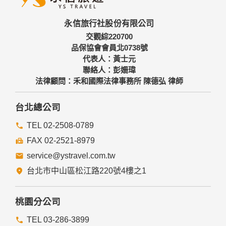
三、資料之保護
本網站主機均設有防火牆、防毒系統等相關的各項資訊安全設
永信旅行社股份有限公司
備及必要的安全防護措施，加以保護網站及您的個人資料採用
嚴格的保護措施，只由經過授權的人員才能接觸您的個人資
交觀綜220700
料，相關處理人員皆簽有保密合約，如有違反保密義務者，將
品保協會會員北0738號
會受到相關的法律處分。
代表人：黃士元
如因業務需要有必要委託其他單位提供服務時，本網站亦會嚴
聯絡人：彭姍瑋
格要求其遵守保密義務，並且採取必要檢查程序以確定其將確
法律顧問：禾和國際法律事務所 陳德弘 律師
實遵守。
四、網站對外的相關連結
台北總公司
本網站的網頁提供其他網站的網路連結，您也可經由本網站所
提供的連結，點選進入其他網站。但該連結網站不適用本網站
TEL 02-2508-0789
的隱私權保護政策，您必須參考該連結網站中的隱私權保護政
FAX 02-2521-8979
策。
service@ystravel.com.tw
五、與第三人共用個人資料之政策
台北市中山區松江路220號4樓之1
本網站絕不會提供、交換、出租或出售任何您的個人資料給其
他個人、團體、私人企業或公務機關，但有法律依據或合約義
務者，不在此限。
桃園分公司
前項但書之情形包括不限於：
TEL 03-286-3899