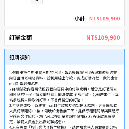
小計
NT$109,900
訂單金額
NT$109,900
訂購須知
1.選擇出符合您出發日期的行程，報名後確認行程表與旅遊契約書
內容且填寫相關資料，並利用線上付款，完成訂購流程，我們也會
mail訂單通知給您。
2.詳細付款內容請依照行程內容頁中的付款說明。若您是訂購須立
即付款的行程，請立即於線上即時完成 全額付款，若逾時未付，本
站系統將自動取消訂單，不會保留您的訂位。
3.付款完成後，系統會 mail封付款成功通知信函給您，經專屬服務
人員訂單確認OK後，最晚於出發前三天，提供行程確認單與團體行
程確認文件給您，您也可以在訂單查詢中得知(若行程確認單有變
更，業務人員會於出發前聯絡您)。
4.若有需要『旅行業代收轉付收據』，請通知業務人員郵寄到您指