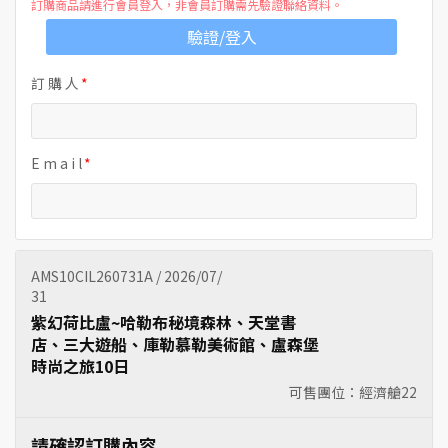
訂購商品請進行會員登入，非會員訂購需先驗證聯絡資料。
驗證/登入
訂 購 人
E m a i l
AMS10CIL260731A / 2026/07/
31
紫幻荷比盧~哈勒布秘境森林、天堂書
店、三大遊船、庫勒慕勒美術館、盧森堡
時尚之旅10日
可售團位：經濟艙
22
請確認訂購內容