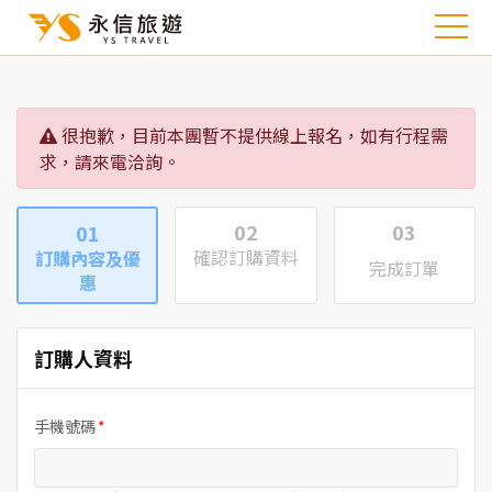
很抱歉，目前本團暫不提供線上報名，如有行程需
求，請來電洽詢。
02
03
01
確認訂購資料
訂購內容及優
完成訂單
惠
訂購人資料
手機號碼