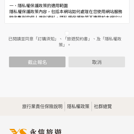
一、隱私權保護政策的適用範圍
隱私權保護政策內容，包括本網站如何處理在您使用網站服務
時收集到的個人識別資料。隱私權保護政策不適用於本網站以
外的相關連結網站，也不適用於非本網站所委託或參與管理的
人員。
已閱讀並同意「訂購須知」、「旅遊契約書」、及「隱私權政
二、個人資料的蒐集、處理及利用方式
策」。
當您造訪本網站或使用本網站所提供之功能服務時，我們將視
該服務功能性質，請您提供必要的個人資料，並在該特定目的
範圍內處理及利用您的個人資料；非經您書面同意，本網站不
截止報名
取消
會將個人資料用於其他用途。
本網站在您使用服務信箱、問卷調查等互動性功能時，會保留
您所提供的姓名、電子郵件地址、聯絡方式及使用時間等。
於一般瀏覽時，伺服器會自行記錄相關行徑，包括您使用連線
設備的IP位址、使用時間、使用的瀏覽器、瀏覽及點選資料記
錄等，做為我們增進網站服務的參考依據，此記錄為內部應
用，決不對外公佈。
旅行業責任保險說明
隱私權政策
社群總覽
為提供精確的服務，我們會將收集的問卷調查內容進行統計與
分析，分析結果之統計數據或說明文字呈現，除供內部研究
外，我們會視需要公佈統計數據及說明文字，但不涉及特定個
人之資料。