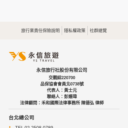
您所提供的姓名、電子郵件地址、聯絡方式及使用時間等。
於一般瀏覽時，伺服器會自行記錄相關行徑，包括您使用連線
設備的IP位址、使用時間、使用的瀏覽器、瀏覽及點選資料記
錄等，做為我們增進網站服務的參考依據，此記錄為內部應
用，決不對外公佈。
旅行業責任保險說明
隱私權政策
社群總覽
為提供精確的服務，我們會將收集的問卷調查內容進行統計與
分析，分析結果之統計數據或說明文字呈現，除供內部研究
外，我們會視需要公佈統計數據及說明文字，但不涉及特定個
人之資料。
三、資料之保護
本網站主機均設有防火牆、防毒系統等相關的各項資訊安全設
永信旅行社股份有限公司
備及必要的安全防護措施，加以保護網站及您的個人資料採用
嚴格的保護措施，只由經過授權的人員才能接觸您的個人資
交觀綜220700
料，相關處理人員皆簽有保密合約，如有違反保密義務者，將
品保協會會員北0738號
會受到相關的法律處分。
代表人：黃士元
如因業務需要有必要委託其他單位提供服務時，本網站亦會嚴
聯絡人：彭姍瑋
格要求其遵守保密義務，並且採取必要檢查程序以確定其將確
法律顧問：禾和國際法律事務所 陳德弘 律師
實遵守。
四、網站對外的相關連結
台北總公司
本網站的網頁提供其他網站的網路連結，您也可經由本網站所
TEL 02-2508-0789