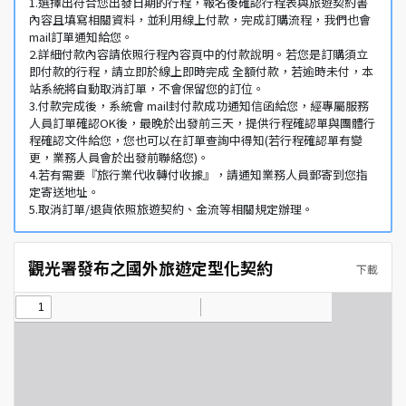
1.選擇出符合您出發日期的行程，報名後確認行程表與旅遊契約書
內容且填寫相關資料，並利用線上付款，完成訂購流程，我們也會
mail訂單通知給您。
2.詳細付款內容請依照行程內容頁中的付款說明。若您是訂購須立
即付款的行程，請立即於線上即時完成 全額付款，若逾時未付，本
站系統將自動取消訂單，不會保留您的訂位。
3.付款完成後，系統會 mail封付款成功通知信函給您，經專屬服務
人員訂單確認OK後，最晚於出發前三天，提供行程確認單與團體行
程確認文件給您，您也可以在訂單查詢中得知(若行程確認單有變
更，業務人員會於出發前聯絡您)。
4.若有需要『旅行業代收轉付收據』，請通知業務人員郵寄到您指
定寄送地址。
5.取消訂單/退貨依照旅遊契約、金流等相關規定辦理。
觀光署發布之國外旅遊定型化契約
下載