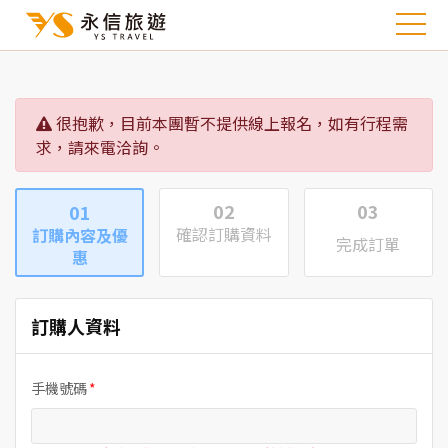
很抱歉，目前本團暫不提供線上報名，如有行程需
求，請來電洽詢。
02
03
01
確認訂購資料
訂購內容及優
完成訂單
惠
訂購人資料
手機號碼