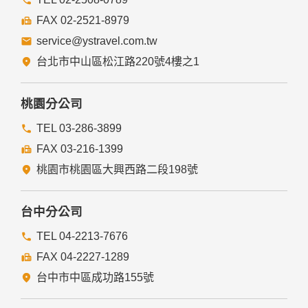
提供的連結，點選進入其他網站。但該連結網站不適用本網站
的隱私權保護政策，您必須參考該連結網站中的隱私權保護政
FAX 02-2521-8979
策。
service@ystravel.com.tw
五、與第三人共用個人資料之政策
台北市中山區松江路220號4樓之1
本網站絕不會提供、交換、出租或出售任何您的個人資料給其
他個人、團體、私人企業或公務機關，但有法律依據或合約義
務者，不在此限。
桃園分公司
前項但書之情形包括不限於：
TEL 03-286-3899
FAX 03-216-1399
經由您書面同意。
法律明文規定。
桃園市桃園區大興西路二段198號
為免除您生命、身體、自由或財產上之危險。
與公務機關或學術研究機構合作，基於公共利益為統計或學術
研究而有必要，且資料經過提供者處理或蒐集者依其揭露方式
台中分公司
無從識別特定之當事人。
當您在網站的行為，違反服務條款或可能損害或妨礙網站與其
TEL 04-2213-7676
他使用者權益或導致任何人遭受損害時，經網站管理單位研析
FAX 04-2227-1289
揭露您的個人資料是為了辨識、聯絡或採取法律行動所必要
者。
台中市中區成功路155號
有利於您的權益。
本網站委託廠商協助蒐集、處理或利用您的個人資料時，將對