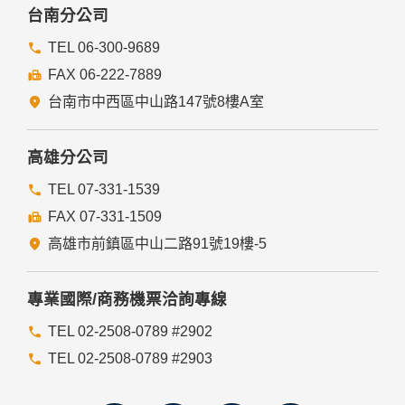
委外廠商或個人善盡監督管理之責。
台南分公司
六、Cookie之使用
TEL 06-300-9689
為了提供您最佳的服務，本網站會在您的電腦中放置並取用我
FAX 06-222-7889
們的Cookie，若您不願接受Cookie的寫入，您可在您使用的
瀏覽器功能項中設定隱私權等級為高，即可拒絕Cookie的寫
台南市中西區中山路147號8樓A室
入，但可能會導至網站某些功能無法正常執行。
七、隱私權保護政策之修正
高雄分公司
本網站隱私權保護政策將因應需求隨時進行修正，修正後的條
TEL 07-331-1539
款將刊登於網站上。
FAX 07-331-1509
高雄市前鎮區中山二路91號19樓-5
專業國際/商務機票洽詢專線
TEL 02-2508-0789 #2902
TEL 02-2508-0789 #2903