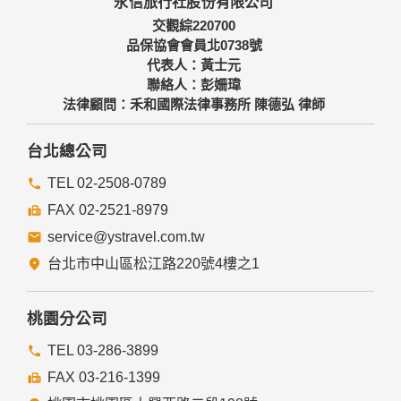
永信旅行社股份有限公司
備及必要的安全防護措施，加以保護網站及您的個人資料採用
嚴格的保護措施，只由經過授權的人員才能接觸您的個人資
交觀綜220700
料，相關處理人員皆簽有保密合約，如有違反保密義務者，將
品保協會會員北0738號
會受到相關的法律處分。
代表人：黃士元
如因業務需要有必要委託其他單位提供服務時，本網站亦會嚴
聯絡人：彭姍瑋
格要求其遵守保密義務，並且採取必要檢查程序以確定其將確
法律顧問：禾和國際法律事務所 陳德弘 律師
實遵守。
四、網站對外的相關連結
台北總公司
本網站的網頁提供其他網站的網路連結，您也可經由本網站所
提供的連結，點選進入其他網站。但該連結網站不適用本網站
TEL 02-2508-0789
的隱私權保護政策，您必須參考該連結網站中的隱私權保護政
FAX 02-2521-8979
策。
service@ystravel.com.tw
五、與第三人共用個人資料之政策
台北市中山區松江路220號4樓之1
本網站絕不會提供、交換、出租或出售任何您的個人資料給其
他個人、團體、私人企業或公務機關，但有法律依據或合約義
務者，不在此限。
桃園分公司
前項但書之情形包括不限於：
TEL 03-286-3899
FAX 03-216-1399
經由您書面同意。
法律明文規定。