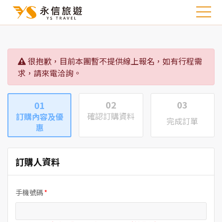
很抱歉，目前本團暫不提供線上報名，如有行程需
求，請來電洽詢。
02
03
01
確認訂購資料
訂購內容及優
完成訂單
惠
訂購人資料
手機號碼