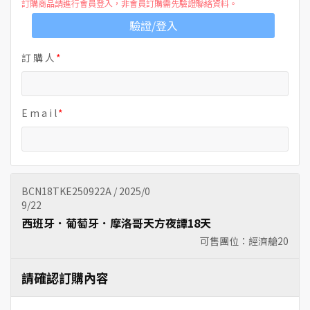
訂購商品請進行會員登入，非會員訂購需先驗證聯絡資料。
驗證/登入
訂 購 人
E m a i l
BCN18TKE250922A / 2025/0
9/22
西班牙．葡萄牙．摩洛哥天方夜譚18天
可售團位：經濟艙
20
請確認訂購內容