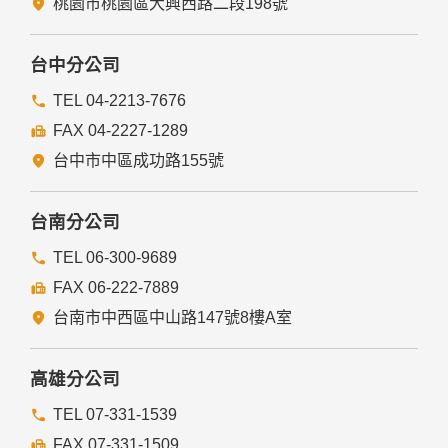
桃園市桃園區大興西路二段198號
為免除您生命、身體、自由或財產上之危險。
與公務機關或學術研究機構合作，基於公共利益為統計或學術
研究而有必要，且資料經過提供者處理或蒐集者依其揭露方式
台中分公司
無從識別特定之當事人。
當您在網站的行為，違反服務條款或可能損害或妨礙網站與其
TEL 04-2213-7676
他使用者權益或導致任何人遭受損害時，經網站管理單位研析
FAX 04-2227-1289
揭露您的個人資料是為了辨識、聯絡或採取法律行動所必要
者。
台中市中區成功路155號
有利於您的權益。
本網站委託廠商協助蒐集、處理或利用您的個人資料時，將對
委外廠商或個人善盡監督管理之責。
台南分公司
六、Cookie之使用
TEL 06-300-9689
為了提供您最佳的服務，本網站會在您的電腦中放置並取用我
FAX 06-222-7889
們的Cookie，若您不願接受Cookie的寫入，您可在您使用的
瀏覽器功能項中設定隱私權等級為高，即可拒絕Cookie的寫
台南市中西區中山路147號8樓A室
入，但可能會導至網站某些功能無法正常執行。
七、隱私權保護政策之修正
高雄分公司
本網站隱私權保護政策將因應需求隨時進行修正，修正後的條
TEL 07-331-1539
款將刊登於網站上。
FAX 07-331-1509