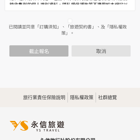
時收集到的個人識別資料。隱私權保護政策不適用於本網站以
外的相關連結網站，也不適用於非本網站所委託或參與管理的
人員。
已閱讀並同意「訂購須知」、「旅遊契約書」、及「隱私權政
二、個人資料的蒐集、處理及利用方式
策」。
當您造訪本網站或使用本網站所提供之功能服務時，我們將視
該服務功能性質，請您提供必要的個人資料，並在該特定目的
範圍內處理及利用您的個人資料；非經您書面同意，本網站不
截止報名
取消
會將個人資料用於其他用途。
本網站在您使用服務信箱、問卷調查等互動性功能時，會保留
您所提供的姓名、電子郵件地址、聯絡方式及使用時間等。
於一般瀏覽時，伺服器會自行記錄相關行徑，包括您使用連線
設備的IP位址、使用時間、使用的瀏覽器、瀏覽及點選資料記
錄等，做為我們增進網站服務的參考依據，此記錄為內部應
用，決不對外公佈。
旅行業責任保險說明
隱私權政策
社群總覽
為提供精確的服務，我們會將收集的問卷調查內容進行統計與
分析，分析結果之統計數據或說明文字呈現，除供內部研究
外，我們會視需要公佈統計數據及說明文字，但不涉及特定個
人之資料。
三、資料之保護
本網站主機均設有防火牆、防毒系統等相關的各項資訊安全設