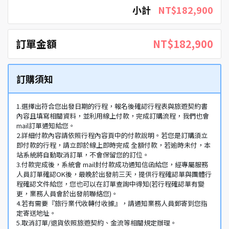
小計
NT$182,900
訂單金額
NT$182,900
訂購須知
1.選擇出符合您出發日期的行程，報名後確認行程表與旅遊契約書
內容且填寫相關資料，並利用線上付款，完成訂購流程，我們也會
mail訂單通知給您。
2.詳細付款內容請依照行程內容頁中的付款說明。若您是訂購須立
即付款的行程，請立即於線上即時完成 全額付款，若逾時未付，本
站系統將自動取消訂單，不會保留您的訂位。
3.付款完成後，系統會 mail封付款成功通知信函給您，經專屬服務
人員訂單確認OK後，最晚於出發前三天，提供行程確認單與團體行
程確認文件給您，您也可以在訂單查詢中得知(若行程確認單有變
更，業務人員會於出發前聯絡您)。
4.若有需要『旅行業代收轉付收據』，請通知業務人員郵寄到您指
定寄送地址。
5.取消訂單/退貨依照旅遊契約、金流等相關規定辦理。