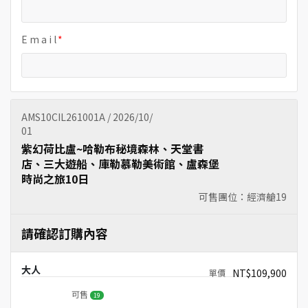
E m a i l
AMS10CIL261001A / 2026/10/
01
紫幻荷比盧~哈勒布秘境森林、天堂書
店、三大遊船、庫勒慕勒美術館、盧森堡
時尚之旅10日
可售團位：經濟艙
19
請確認訂購內容
大人
NT$109,900
可售
19