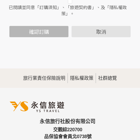
已閱讀並同意「訂購須知」、「旅遊契約書」、及「隱私權政
二、個人資料的蒐集、處理及利用方式
策」。
當您造訪本網站或使用本網站所提供之功能服務時，我們將視
該服務功能性質，請您提供必要的個人資料，並在該特定目的
範圍內處理及利用您的個人資料；非經您書面同意，本網站不
確認訂購
取消
會將個人資料用於其他用途。
本網站在您使用服務信箱、問卷調查等互動性功能時，會保留
您所提供的姓名、電子郵件地址、聯絡方式及使用時間等。
於一般瀏覽時，伺服器會自行記錄相關行徑，包括您使用連線
設備的IP位址、使用時間、使用的瀏覽器、瀏覽及點選資料記
錄等，做為我們增進網站服務的參考依據，此記錄為內部應
用，決不對外公佈。
旅行業責任保險說明
隱私權政策
社群總覽
為提供精確的服務，我們會將收集的問卷調查內容進行統計與
分析，分析結果之統計數據或說明文字呈現，除供內部研究
外，我們會視需要公佈統計數據及說明文字，但不涉及特定個
人之資料。
三、資料之保護
本網站主機均設有防火牆、防毒系統等相關的各項資訊安全設
永信旅行社股份有限公司
備及必要的安全防護措施，加以保護網站及您的個人資料採用
嚴格的保護措施，只由經過授權的人員才能接觸您的個人資
交觀綜220700
料，相關處理人員皆簽有保密合約，如有違反保密義務者，將
品保協會會員北0738號