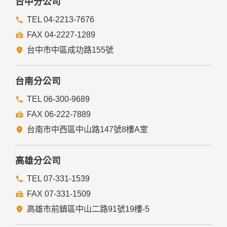
台中分公司
無從識別特定之當事人。
當您在網站的行為，違反服務條款或可能損害或妨礙網站與其
TEL 04-2213-7676
他使用者權益或導致任何人遭受損害時，經網站管理單位研析
FAX 04-2227-1289
揭露您的個人資料是為了辨識、聯絡或採取法律行動所必要
者。
台中市中區成功路155號
有利於您的權益。
本網站委託廠商協助蒐集、處理或利用您的個人資料時，將對
委外廠商或個人善盡監督管理之責。
台南分公司
六、Cookie之使用
TEL 06-300-9689
為了提供您最佳的服務，本網站會在您的電腦中放置並取用我
FAX 06-222-7889
們的Cookie，若您不願接受Cookie的寫入，您可在您使用的
瀏覽器功能項中設定隱私權等級為高，即可拒絕Cookie的寫
台南市中西區中山路147號8樓A室
入，但可能會導至網站某些功能無法正常執行。
七、隱私權保護政策之修正
高雄分公司
本網站隱私權保護政策將因應需求隨時進行修正，修正後的條
TEL 07-331-1539
款將刊登於網站上。
FAX 07-331-1509
高雄市前鎮區中山二路91號19樓-5