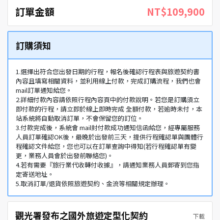
訂單金額
NT$109,900
訂購須知
1.選擇出符合您出發日期的行程，報名後確認行程表與旅遊契約書
內容且填寫相關資料，並利用線上付款，完成訂購流程，我們也會
mail訂單通知給您。
2.詳細付款內容請依照行程內容頁中的付款說明。若您是訂購須立
即付款的行程，請立即於線上即時完成 全額付款，若逾時未付，本
站系統將自動取消訂單，不會保留您的訂位。
3.付款完成後，系統會 mail封付款成功通知信函給您，經專屬服務
人員訂單確認OK後，最晚於出發前三天，提供行程確認單與團體行
程確認文件給您，您也可以在訂單查詢中得知(若行程確認單有變
更，業務人員會於出發前聯絡您)。
4.若有需要『旅行業代收轉付收據』，請通知業務人員郵寄到您指
定寄送地址。
5.取消訂單/退貨依照旅遊契約、金流等相關規定辦理。
觀光署發布之國外旅遊定型化契約
下載