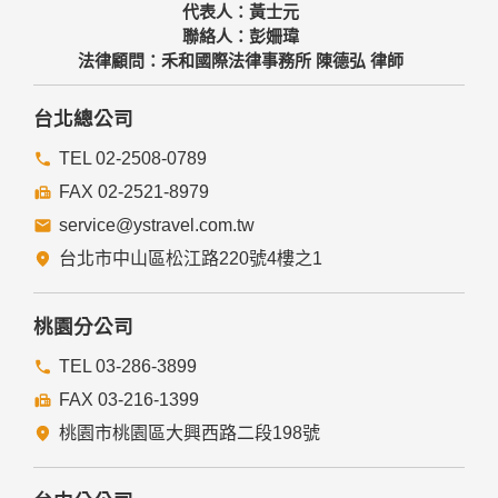
會受到相關的法律處分。
代表人：黃士元
如因業務需要有必要委託其他單位提供服務時，本網站亦會嚴
聯絡人：彭姍瑋
格要求其遵守保密義務，並且採取必要檢查程序以確定其將確
法律顧問：禾和國際法律事務所 陳德弘 律師
實遵守。
四、網站對外的相關連結
台北總公司
本網站的網頁提供其他網站的網路連結，您也可經由本網站所
提供的連結，點選進入其他網站。但該連結網站不適用本網站
TEL 02-2508-0789
的隱私權保護政策，您必須參考該連結網站中的隱私權保護政
FAX 02-2521-8979
策。
service@ystravel.com.tw
五、與第三人共用個人資料之政策
台北市中山區松江路220號4樓之1
本網站絕不會提供、交換、出租或出售任何您的個人資料給其
他個人、團體、私人企業或公務機關，但有法律依據或合約義
務者，不在此限。
桃園分公司
前項但書之情形包括不限於：
TEL 03-286-3899
FAX 03-216-1399
經由您書面同意。
法律明文規定。
桃園市桃園區大興西路二段198號
為免除您生命、身體、自由或財產上之危險。
與公務機關或學術研究機構合作，基於公共利益為統計或學術
研究而有必要，且資料經過提供者處理或蒐集者依其揭露方式