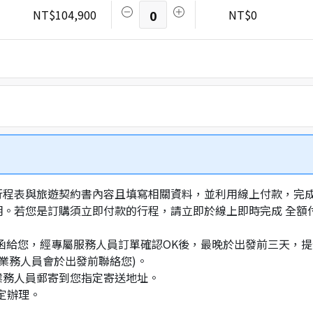
NT$104,900
0
NT$0
行程表與旅遊契約書內容且填寫相關資料，並利用線上付款，完成訂
明。若您是訂購須立即付款的行程，請立即於線上即時完成 全
通知信函給您，經專屬服務人員訂單確認OK後，最晚於出發前三天
業務人員會於出發前聯絡您)。
業務人員郵寄到您指定寄送地址。
定辦理。