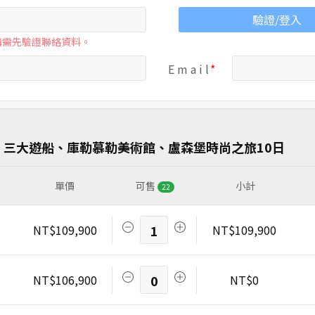
驗證/登入
購需先驗證聯絡資料。
E m a i l
、三大遊船、庫勒慕勒美術館、盧森堡時尚之旅10日
單價
可售
小計
22
NT$109,900
1
NT$109,900
NT$106,900
0
NT$0