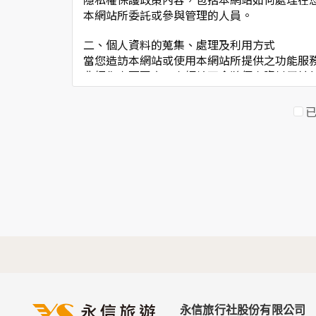
本網站所委託或參與管理的人員。
二、個人資料的蒐集、處理及利用方式
當您造訪本網站或使用本網站所提供之功能服
非經您書面同意，本網站不會將個人資料用於
本網站在您使用服務信箱、問卷調查等互動性
於一般瀏覽時，伺服器會自行記錄相關行徑，
考依據，此記錄為內部應用，決不對外公佈。
為提供精確的服務，我們會將收集的問卷調查
明文字，但不涉及特定個人之資料。
三、資料之保護
本網站主機均設有防火牆、防毒系統等相關的
人員才能接觸您的個人資料，相關處理人員皆
如因業務需要有必要委託其他單位提供服務時
四、網站對外的相關連結
本網站的網頁提供其他網站的網路連結，您也
連結網站中的隱私權保護政策。
永信旅行社股份有限公司