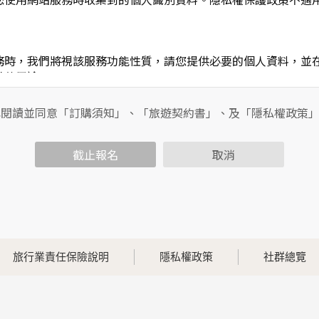
務時，我們將視該服務功能性質，請您提供必要的個人資料，並
其他用途。
功能時，會保留您所提供的姓名、電子郵件地址、聯絡方式及使
包括您使用連線設備的IP位址、使用時間、使用的瀏覽器、瀏覽
已閱讀並同意「訂購須知」、「旅遊契約書」、及「隱私權政策
內容進行統計與分析，分析結果之統計數據或說明文字呈現，除
截止報名
取消
各項資訊安全設備及必要的安全防護措施，加以保護網站及您的
簽有保密合約，如有違反保密義務者，將會受到相關的法律處分
，本網站亦會嚴格要求其遵守保密義務，並且採取必要檢查程序
旅行業責任保險說明
隱私權政策
社群總覽
可經由本網站所提供的連結，點選進入其他網站。但該連結網站