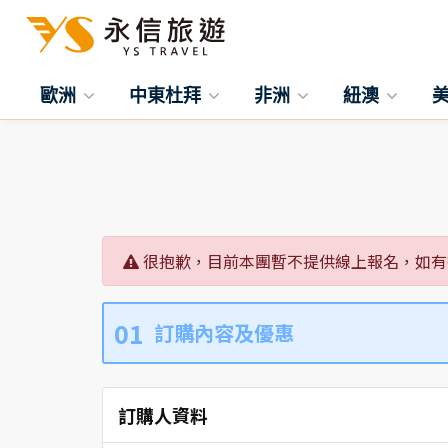
歐洲
中東杜拜
非洲
紐澳
很抱歉，目前本團暫不提供線上報名，如有
01
訂購內容及優惠
訂購人資料