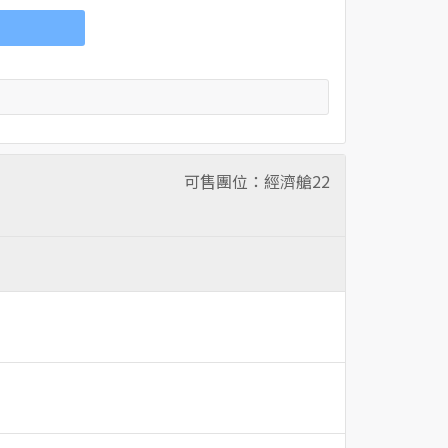
可售團位：經濟艙
22