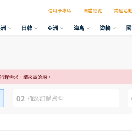
信用卡專區
團體總覽
講座活
美洲
日韓
亞洲
海島
遊輪
國
行程需求，請來電洽詢。
02
確認訂購資料