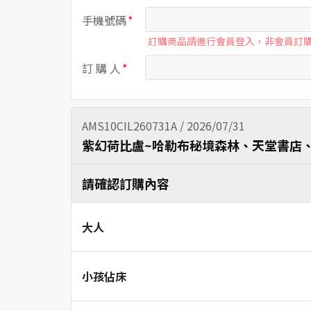
手機號碼
訂購商品請進行會員登入，非會員訂
訂 購 人
AMS10CIL260731A / 2026/07/31
紫幻荷比盧~哈勒布秘境森林、天堂書店
請確認訂購內容
大人
小孩佔床