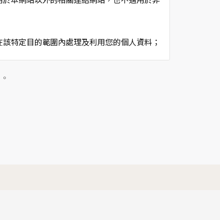
在該特定目的範圍內處理及利用您的個人資料；
用時間等。
及點選資料記錄等，做為我們增進網站服務的參
」。
供內部研究外，我們會視需要公佈統計數據及說
個人資料採用嚴格的保護措施，只由經過授權的
。
以確定其將確實遵守。
不適用本網站的隱私權保護政策，您必須參考該