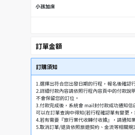
小孩加床
訂單金額
訂購須知
1.選擇出符合您出發日期的行程，報名後確認
2.詳細付款內容請依照行程內容頁中的付款說
不會保留您的訂位。
3.付款完成後，系統會 mail封付款成功
可以在訂單查詢中得知(若行程確認單有變更，
4.若有需要『旅行業代收轉付收據』，請通知
5.取消訂單/退貨依照旅遊契約、金流等相關規