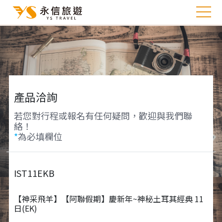
產品洽詢
若您對行程或報名有任何疑問，歡迎與我們聯
絡！
*
為必填欄位
IST11EKB
【神采飛羊】【阿聯假期】慶新年~神秘土耳其經典 11
日(EK)