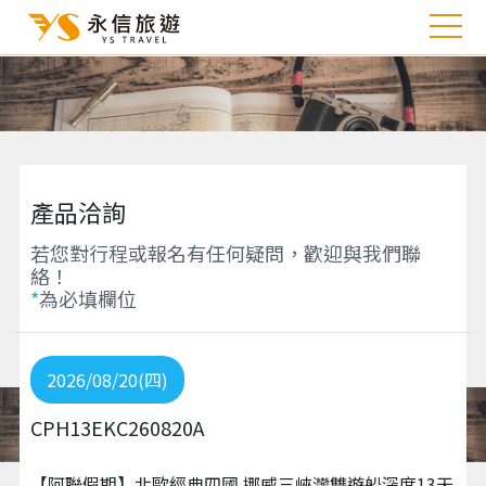
產品洽詢
若您對行程或報名有任何疑問，歡迎與我們聯
絡！
*
為必填欄位
2026/08/20(四)
CPH13EKC260820A
【阿聯假期】北歐經典四國 挪威三峽灣雙遊船深度13天