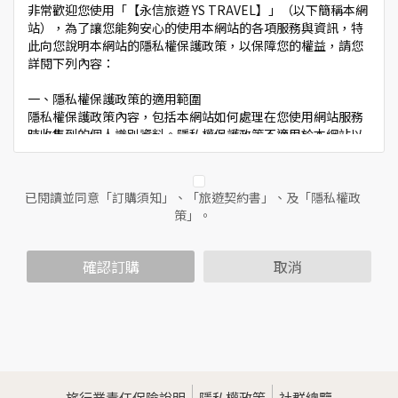
非常歡迎您使用「【永信旅遊 YS TRAVEL】」（以下簡稱本網
站），為了讓您能夠安心的使用本網站的各項服務與資訊，特
此向您說明本網站的隱私權保護政策，以保障您的權益，請您
詳閱下列內容：
一、隱私權保護政策的適用範圍
隱私權保護政策內容，包括本網站如何處理在您使用網站服務
時收集到的個人識別資料。隱私權保護政策不適用於本網站以
外的相關連結網站，也不適用於非本網站所委託或參與管理的
人員。
已閱讀並同意「訂購須知」、「旅遊契約書」、及「隱私權政
二、個人資料的蒐集、處理及利用方式
策」。
當您造訪本網站或使用本網站所提供之功能服務時，我們將視
該服務功能性質，請您提供必要的個人資料，並在該特定目的
範圍內處理及利用您的個人資料；非經您書面同意，本網站不
確認訂購
取消
會將個人資料用於其他用途。
本網站在您使用服務信箱、問卷調查等互動性功能時，會保留
您所提供的姓名、電子郵件地址、聯絡方式及使用時間等。
於一般瀏覽時，伺服器會自行記錄相關行徑，包括您使用連線
設備的IP位址、使用時間、使用的瀏覽器、瀏覽及點選資料記
錄等，做為我們增進網站服務的參考依據，此記錄為內部應
用，決不對外公佈。