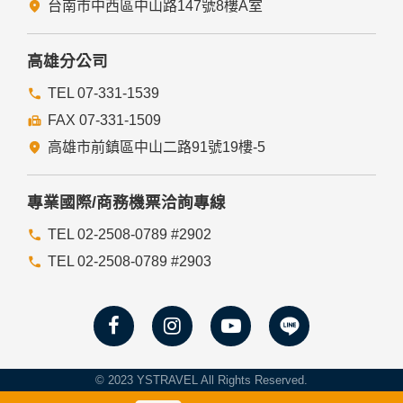
瀏覽器功能項中設定隱私權等級為高，即可拒絕Cookie的寫
台南市中西區中山路147號8樓A室
入，但可能會導至網站某些功能無法正常執行。
七、隱私權保護政策之修正
高雄分公司
本網站隱私權保護政策將因應需求隨時進行修正，修正後的條
TEL 07-331-1539
款將刊登於網站上。
FAX 07-331-1509
高雄市前鎮區中山二路91號19樓-5
專業國際/商務機票洽詢專線
TEL 02-2508-0789 #2902
TEL 02-2508-0789 #2903
© 2023 YSTRAVEL All Rights Reserved.