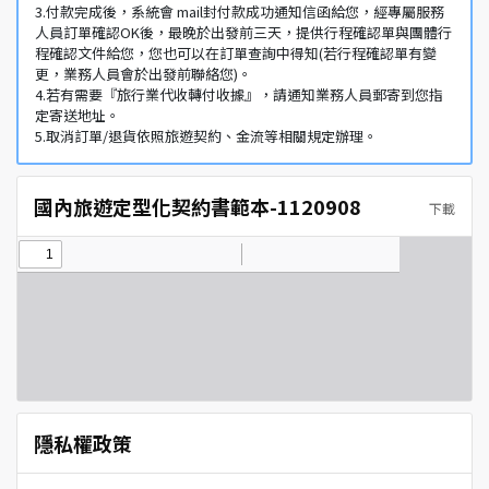
3.付款完成後，系統會 mail封付款成功通知信函給您，經專屬服務
人員訂單確認OK後，最晚於出發前三天，提供行程確認單與團體行
程確認文件給您，您也可以在訂單查詢中得知(若行程確認單有變
更，業務人員會於出發前聯絡您)。
4.若有需要『旅行業代收轉付收據』，請通知業務人員郵寄到您指
定寄送地址。
5.取消訂單/退貨依照旅遊契約、金流等相關規定辦理。
國內旅遊定型化契約書範本-1120908
下載
隱私權政策