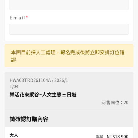
E m a i l
本團目前採人工處理，報名完成後將立即安排訂位確
認
HWA03TRD261104A / 2026/1
1/04
樂活花東縱谷~人文生態三日遊
可售團位：
20
請確認訂購內容
大人
NT$18,900