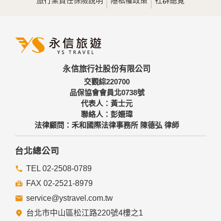
旅行業責任保險說明
隱私權政策
社群總覽
為提供精確的服務，我們會將收集的問卷調查內容進行統計與
分析，分析結果之統計數據或說明文字呈現，除供內部研究
外，我們會視需要公佈統計數據及說明文字，但不涉及特定個
人之資料。
三、資料之保護
本網站主機均設有防火牆、防毒系統等相關的各項資訊安全設
永信旅行社股份有限公司
備及必要的安全防護措施，加以保護網站及您的個人資料採用
嚴格的保護措施，只由經過授權的人員才能接觸您的個人資
交觀綜220700
料，相關處理人員皆簽有保密合約，如有違反保密義務者，將
品保協會會員北0738號
會受到相關的法律處分。
代表人：黃士元
如因業務需要有必要委託其他單位提供服務時，本網站亦會嚴
聯絡人：彭姍瑋
格要求其遵守保密義務，並且採取必要檢查程序以確定其將確
法律顧問：禾和國際法律事務所 陳德弘 律師
實遵守。
四、網站對外的相關連結
台北總公司
本網站的網頁提供其他網站的網路連結，您也可經由本網站所
提供的連結，點選進入其他網站。但該連結網站不適用本網站
TEL 02-2508-0789
的隱私權保護政策，您必須參考該連結網站中的隱私權保護政
FAX 02-2521-8979
策。
service@ystravel.com.tw
五、與第三人共用個人資料之政策
台北市中山區松江路220號4樓之1
本網站絕不會提供、交換、出租或出售任何您的個人資料給其