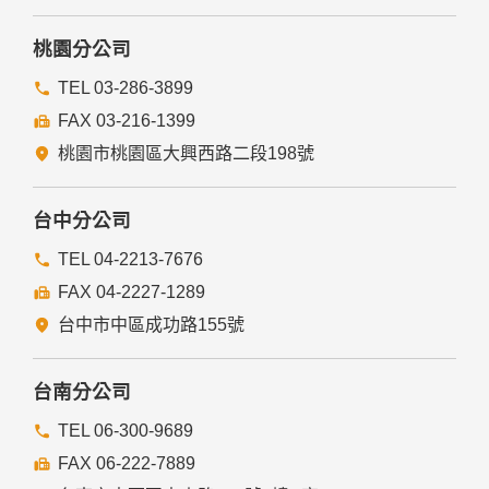
他個人、團體、私人企業或公務機關，但有法律依據或合約義
務者，不在此限。
桃園分公司
前項但書之情形包括不限於：
TEL 03-286-3899
FAX 03-216-1399
經由您書面同意。
法律明文規定。
桃園市桃園區大興西路二段198號
為免除您生命、身體、自由或財產上之危險。
與公務機關或學術研究機構合作，基於公共利益為統計或學術
研究而有必要，且資料經過提供者處理或蒐集者依其揭露方式
台中分公司
無從識別特定之當事人。
當您在網站的行為，違反服務條款或可能損害或妨礙網站與其
TEL 04-2213-7676
他使用者權益或導致任何人遭受損害時，經網站管理單位研析
FAX 04-2227-1289
揭露您的個人資料是為了辨識、聯絡或採取法律行動所必要
者。
台中市中區成功路155號
有利於您的權益。
本網站委託廠商協助蒐集、處理或利用您的個人資料時，將對
委外廠商或個人善盡監督管理之責。
台南分公司
六、Cookie之使用
TEL 06-300-9689
為了提供您最佳的服務，本網站會在您的電腦中放置並取用我
FAX 06-222-7889
們的Cookie，若您不願接受Cookie的寫入，您可在您使用的