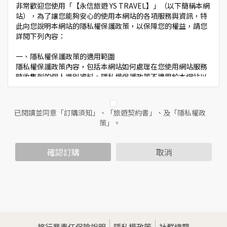
非常歡迎您使用「【永信旅遊 YS TRAVEL】」（以下簡稱本網
站），為了讓您能夠安心的使用本網站的各項服務與資訊，特
此向您說明本網站的隱私權保護政策，以保障您的權益，請您
詳閱下列內容：
一、隱私權保護政策的適用範圍
隱私權保護政策內容，包括本網站如何處理在您使用網站服務
時收集到的個人識別資料。隱私權保護政策不適用於本網站以
外的相關連結網站，也不適用於非本網站所委託或參與管理的
人員。
已閱讀並同意「訂購須知」、「旅遊契約書」、及「隱私權政
二、個人資料的蒐集、處理及利用方式
策」。
當您造訪本網站或使用本網站所提供之功能服務時，我們將視
該服務功能性質，請您提供必要的個人資料，並在該特定目的
範圍內處理及利用您的個人資料；非經您書面同意，本網站不
確認訂購
取消
會將個人資料用於其他用途。
本網站在您使用服務信箱、問卷調查等互動性功能時，會保留
您所提供的姓名、電子郵件地址、聯絡方式及使用時間等。
於一般瀏覽時，伺服器會自行記錄相關行徑，包括您使用連線
設備的IP位址、使用時間、使用的瀏覽器、瀏覽及點選資料記
錄等，做為我們增進網站服務的參考依據，此記錄為內部應
用，決不對外公佈。