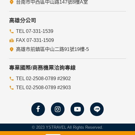
瀏覽器功能項中設定隱私權等級為高，即可拒絕Cookie的寫
台南市中西區中山路147號8樓A室
入，但可能會導至網站某些功能無法正常執行。
七、隱私權保護政策之修正
高雄分公司
本網站隱私權保護政策將因應需求隨時進行修正，修正後的條
TEL 07-331-1539
款將刊登於網站上。
FAX 07-331-1509
高雄市前鎮區中山二路91號19樓-5
專業國際/商務機票洽詢專線
TEL 02-2508-0789 #2902
TEL 02-2508-0789 #2903
© 2023 YSTRAVEL All Rights Reserved.