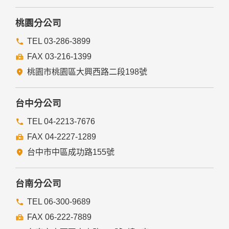
他個人、團體、私人企業或公務機關，但有法律依據或合約義
務者，不在此限。
桃園分公司
前項但書之情形包括不限於：
TEL 03-286-3899
FAX 03-216-1399
經由您書面同意。
法律明文規定。
桃園市桃園區大興西路二段198號
為免除您生命、身體、自由或財產上之危險。
與公務機關或學術研究機構合作，基於公共利益為統計或學術
研究而有必要，且資料經過提供者處理或蒐集者依其揭露方式
台中分公司
無從識別特定之當事人。
當您在網站的行為，違反服務條款或可能損害或妨礙網站與其
TEL 04-2213-7676
他使用者權益或導致任何人遭受損害時，經網站管理單位研析
FAX 04-2227-1289
揭露您的個人資料是為了辨識、聯絡或採取法律行動所必要
者。
台中市中區成功路155號
有利於您的權益。
本網站委託廠商協助蒐集、處理或利用您的個人資料時，將對
委外廠商或個人善盡監督管理之責。
台南分公司
六、Cookie之使用
TEL 06-300-9689
為了提供您最佳的服務，本網站會在您的電腦中放置並取用我
FAX 06-222-7889
們的Cookie，若您不願接受Cookie的寫入，您可在您使用的