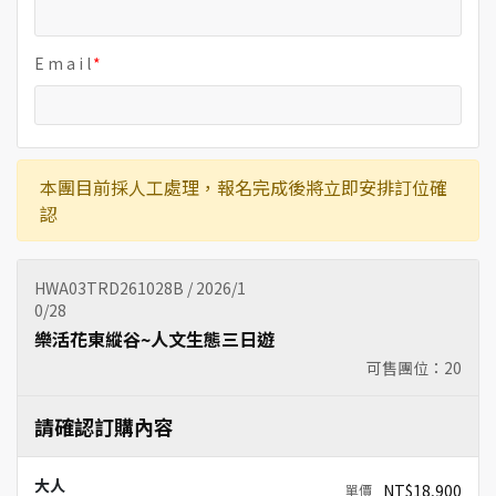
E m a i l
本團目前採人工處理，報名完成後將立即安排訂位確
認
HWA03TRD261028B / 2026/1
0/28
樂活花東縱谷~人文生態三日遊
可售團位：
20
請確認訂購內容
大人
NT$18,900