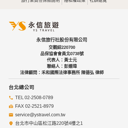
旅行業責任保險說明
隱私權政策
社群總覽
為提供精確的服務，我們會將收集的問卷調查內容進行統計與
分析，分析結果之統計數據或說明文字呈現，除供內部研究
外，我們會視需要公佈統計數據及說明文字，但不涉及特定個
人之資料。
三、資料之保護
本網站主機均設有防火牆、防毒系統等相關的各項資訊安全設
永信旅行社股份有限公司
備及必要的安全防護措施，加以保護網站及您的個人資料採用
嚴格的保護措施，只由經過授權的人員才能接觸您的個人資
交觀綜220700
料，相關處理人員皆簽有保密合約，如有違反保密義務者，將
品保協會會員北0738號
會受到相關的法律處分。
代表人：黃士元
如因業務需要有必要委託其他單位提供服務時，本網站亦會嚴
聯絡人：彭姍瑋
格要求其遵守保密義務，並且採取必要檢查程序以確定其將確
法律顧問：禾和國際法律事務所 陳德弘 律師
實遵守。
四、網站對外的相關連結
台北總公司
本網站的網頁提供其他網站的網路連結，您也可經由本網站所
提供的連結，點選進入其他網站。但該連結網站不適用本網站
TEL 02-2508-0789
的隱私權保護政策，您必須參考該連結網站中的隱私權保護政
FAX 02-2521-8979
策。
service@ystravel.com.tw
五、與第三人共用個人資料之政策
台北市中山區松江路220號4樓之1
本網站絕不會提供、交換、出租或出售任何您的個人資料給其