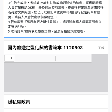
3.付款完成後，系統會 mail封付款成功通知信函給您，經專屬服務
人員訂單確認OK後，最晚於出發前三天，提供行程確認單與團體行
程確認文件給您，您也可以在訂單查詢中得知(若行程確認單有變
更，業務人員會於出發前聯絡您)。
4.若有需要『旅行業代收轉付收據』，請通知業務人員郵寄到您指
定寄送地址。
5.取消訂單/退貨依照旅遊契約、金流等相關規定辦理。
國內旅遊定型化契約書範本-1120908
下載
隱私權政策