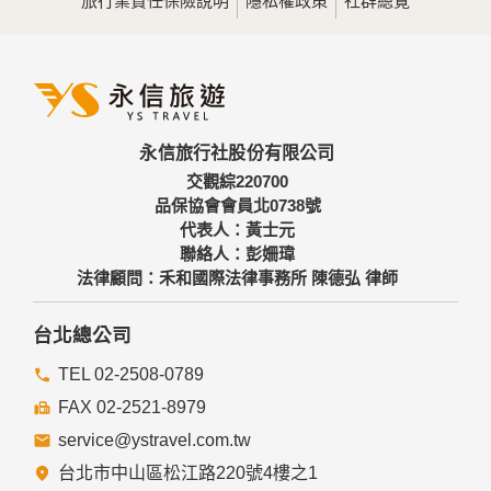
旅行業責任保險說明
隱私權政策
社群總覽
為提供精確的服務，我們會將收集的問卷調查內容進行統計與
分析，分析結果之統計數據或說明文字呈現，除供內部研究
外，我們會視需要公佈統計數據及說明文字，但不涉及特定個
人之資料。
三、資料之保護
本網站主機均設有防火牆、防毒系統等相關的各項資訊安全設
永信旅行社股份有限公司
備及必要的安全防護措施，加以保護網站及您的個人資料採用
嚴格的保護措施，只由經過授權的人員才能接觸您的個人資
交觀綜220700
料，相關處理人員皆簽有保密合約，如有違反保密義務者，將
品保協會會員北0738號
會受到相關的法律處分。
代表人：黃士元
如因業務需要有必要委託其他單位提供服務時，本網站亦會嚴
聯絡人：彭姍瑋
格要求其遵守保密義務，並且採取必要檢查程序以確定其將確
法律顧問：禾和國際法律事務所 陳德弘 律師
實遵守。
四、網站對外的相關連結
台北總公司
本網站的網頁提供其他網站的網路連結，您也可經由本網站所
提供的連結，點選進入其他網站。但該連結網站不適用本網站
TEL 02-2508-0789
的隱私權保護政策，您必須參考該連結網站中的隱私權保護政
FAX 02-2521-8979
策。
service@ystravel.com.tw
五、與第三人共用個人資料之政策
台北市中山區松江路220號4樓之1
本網站絕不會提供、交換、出租或出售任何您的個人資料給其