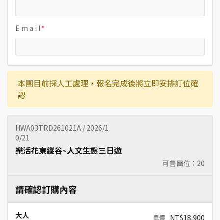
E m a i l
本團目前採人工處理，報名完成後將立即安排訂位確
認
HWA03TRD261021A / 2026/1
0/21
樂活花東縱谷~人文生態三日遊
可售團位：
20
請確認訂購內容
大人
NT$18,900