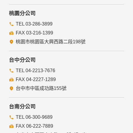
他個人、團體、私人企業或公務機關，但有法律依據或合約義
務者，不在此限。
桃園分公司
前項但書之情形包括不限於：
TEL 03-286-3899
FAX 03-216-1399
經由您書面同意。
法律明文規定。
桃園市桃園區大興西路二段198號
為免除您生命、身體、自由或財產上之危險。
與公務機關或學術研究機構合作，基於公共利益為統計或學術
研究而有必要，且資料經過提供者處理或蒐集者依其揭露方式
台中分公司
無從識別特定之當事人。
當您在網站的行為，違反服務條款或可能損害或妨礙網站與其
TEL 04-2213-7676
他使用者權益或導致任何人遭受損害時，經網站管理單位研析
FAX 04-2227-1289
揭露您的個人資料是為了辨識、聯絡或採取法律行動所必要
者。
台中市中區成功路155號
有利於您的權益。
本網站委託廠商協助蒐集、處理或利用您的個人資料時，將對
委外廠商或個人善盡監督管理之責。
台南分公司
六、Cookie之使用
TEL 06-300-9689
為了提供您最佳的服務，本網站會在您的電腦中放置並取用我
FAX 06-222-7889
們的Cookie，若您不願接受Cookie的寫入，您可在您使用的