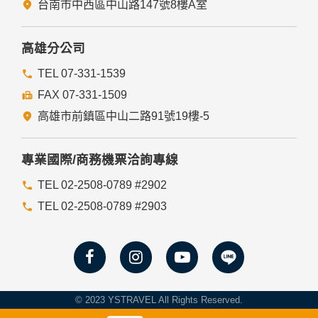
瀏覽器功能項中設定隱私權等級為高，即可拒絕Cookie的寫
台南市中西區中山路147號8樓A室
入，但可能會導至網站某些功能無法正常執行。
七、隱私權保護政策之修正
高雄分公司
本網站隱私權保護政策將因應需求隨時進行修正，修正後的條
TEL 07-331-1539
款將刊登於網站上。
FAX 07-331-1509
高雄市前鎮區中山二路91號19樓-5
專業國際/商務機票洽詢專線
TEL 02-2508-0789 #2902
TEL 02-2508-0789 #2903
© 2023 YSTRAVEL All Rights Reserved.