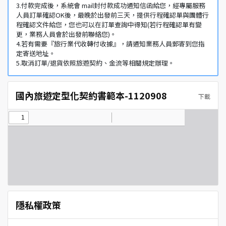
3.付款完成後，系統會 mail封付款成功通知信函給您，經專屬服務
人員訂單確認OK後，最晚於出發前三天，提供行程確認單與團體行
程確認文件給您，您也可以在訂單查詢中得知(若行程確認單有變
更，業務人員會於出發前聯絡您)。
4.若有需要『旅行業代收轉付收據』，請通知業務人員郵寄到您指
定寄送地址。
5.取消訂單/退貨依照旅遊契約、金流等相關規定辦理。
國內旅遊定型化契約書範本-1120908
下載
隱私權政策