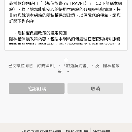
非常歡迎您使用「【永信旅遊 YS TRAVEL】」（以下簡稱本網
站），為了讓您能夠安心的使用本網站的各項服務與資訊，特
此向您說明本網站的隱私權保護政策，以保障您的權益，請您
詳閱下列內容：
一、隱私權保護政策的適用範圍
隱私權保護政策內容，包括本網站如何處理在您使用網站服務
時收集到的個人識別資料。隱私權保護政策不適用於本網站以
外的相關連結網站，也不適用於非本網站所委託或參與管理的
人員。
已閱讀並同意「訂購須知」、「旅遊契約書」、及「隱私權政
二、個人資料的蒐集、處理及利用方式
策」。
當您造訪本網站或使用本網站所提供之功能服務時，我們將視
該服務功能性質，請您提供必要的個人資料，並在該特定目的
範圍內處理及利用您的個人資料；非經您書面同意，本網站不
確認訂購
取消
會將個人資料用於其他用途。
本網站在您使用服務信箱、問卷調查等互動性功能時，會保留
您所提供的姓名、電子郵件地址、聯絡方式及使用時間等。
於一般瀏覽時，伺服器會自行記錄相關行徑，包括您使用連線
設備的IP位址、使用時間、使用的瀏覽器、瀏覽及點選資料記
錄等，做為我們增進網站服務的參考依據，此記錄為內部應
用，決不對外公佈。