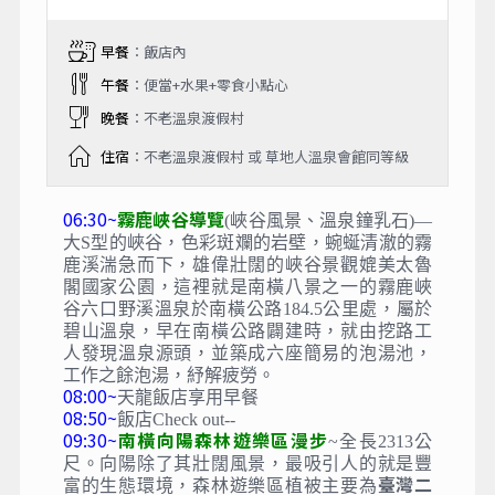
早餐
：飯店內
午餐
：便當+水果+零食小點心
晚餐
：不老溫泉渡假村
住宿
：不老溫泉渡假村 或 草地人溫泉會館同等級
06:30~
霧鹿峽谷導覽
(峽谷風景、溫泉鐘乳石)—
大S型的峽谷，色彩斑斕的岩壁，蜿蜒清澈的霧
鹿溪湍急而下，雄偉壯闊的峽谷景觀媲美太魯
閣國家公園，這裡就是南橫八景之一的霧鹿峽
谷六口野溪溫泉於南橫公路184.5公里處，屬於
碧山溫泉，早在南橫公路闢建時，就由挖路工
人發現溫泉源頭，並築成六座簡易的泡湯池，
工作之餘泡湯，紓解疲勞。
08:00~
天龍飯店享用早餐
08:50~
飯店Check out--
09:30~
南橫向陽森林遊樂區漫步
~全長2313公
尺。向陽除了其壯闊風景，最吸引人的就是豐
臺灣二
富的生態環境，森林遊樂區植被主要為