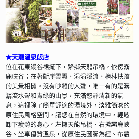
★天龍溫泉飯店
位在花東縱谷裙擺下，緊鄰天龍吊橋，依傍霧
鹿峽谷；在著斷崖雲霧、涓涓溪流、檜林扶疏
的美景相擁。沒有吵雜的人聲，唯一有的是潺
潺流水聲和青綠的山景，充滿悠靜清新的氣
息，這裡除了簡單舒適的環境外，淡雅簡潔的
原住民風格空間，讓您在自然的環境中，輕鬆
卸下疲勞的身心。左擁天龍吊橋、右攬霧鹿峽
谷、坐享優質溫泉，從原住民圖騰為經、布農