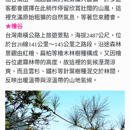
客都會選擇在此稍作停留欣賞壯闊的山嵐，這
裡充滿原始粗獷的自然氣息，等著您來體會。
★檜谷
台灣南橫公路上旅遊景點，海拔2487公尺，位
於台20線141公里～145公里之路段。沿途森林
景觀由紅檜、扁柏等檜木林樹種構成，又因檜
谷位處霧林帶的高度，故這裡的氣候溼潤涼
爽，而且雲杉、鐵杉等針葉樹種混交於林間，
反映出暖溫帶與涼溫帶的山地氣候。