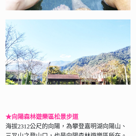
★向陽森林遊樂區松景步道
海拔2312公尺的向陽，為攀登嘉明湖向陽山、
三叉山之登山口，也是向陽森林遊樂區所在。