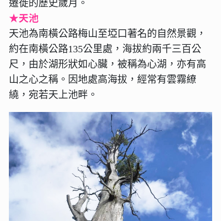
遷徙的歷史歲月。
★天池
天池為南橫公路梅山至埡口著名的自然景觀，
約在南橫公路135公里處，海拔約兩千三百公
尺，由於湖形狀如心臟，被稱為心湖，亦有高
山之心之稱。因地處高海拔，經常有雲霧繚
繞，宛若天上池畔。