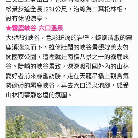
松景步道全長1231公尺，沿線為二葉松林相，
設有休憩涼亭。
★霧鹿峽谷-六口溫泉
大S型的峽谷，色彩斑斕的岩壁，蜿蜒清澈的霧
鹿溪湍急而下，雄偉壯闊的峽谷景觀媲美太魯
閣國家公園，這裡就是南橫八景之一的霧鹿峽
谷。陡峭的峽谷景致，深深吸引國外內的山林
愛好者前來尋幽訪勝，走在天龍吊橋上觀賞氣
勢磅礡的霧鹿峽谷，再去六口溫泉泡腳，感受
山林間寧靜悠遠的氛圍。