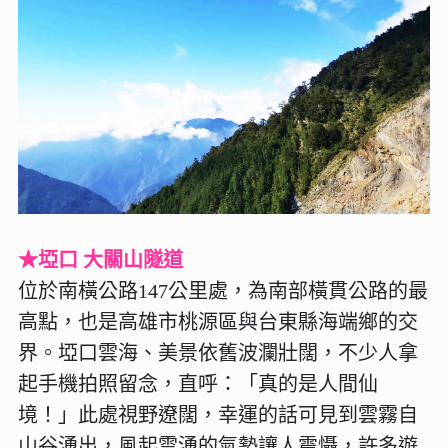
★埡口 大關山隧道
位於南橫公路147公里處，為南部橫貫公路的最
高點，也是高雄市桃源區與台東縣海端鄉的交
界。埡口雲海、美景依舊波瀾壯闊，不少人拿
起手機拍照留念，直呼：「真的是人間仙
境！」此處視野遼闊，幸運的話可見到雲霧自
山谷湧出，風起雲湧的氣勢讓人震懾，許多遊