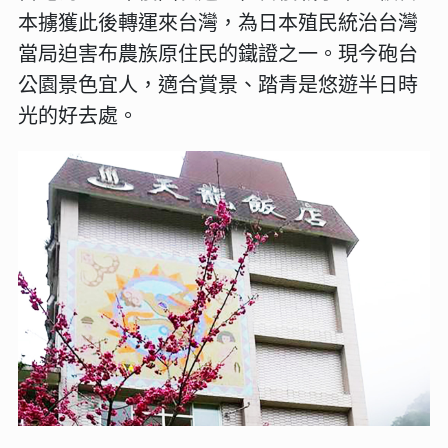
本擄獲此後轉運來台灣，為日本殖民統治台灣
當局迫害布農族原住民的鐵證之一。現今砲台
公園景色宜人，適合賞景、踏青是悠遊半日時
光的好去處。