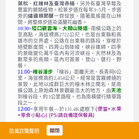
葉松
紅檜林及臺灣赤楊
、
，另外有臺灣草莓及
豐富的蕨類植物。松景步道在每年3~5月，步道
繡邊根節蘭
旁的
一齊綻放，隨著風搖擺在山林
間，將整條步道染滿蘭花幽香。
埡口觀雲海、大關山隧道
10:30~
~南橫公路上的
至高點，海拔標高2722公尺，也是台東縣和高
雄市的交界處。公路在台東縣的路段，穿梭於
絕壁斷崖間，四周山勢陡峻，峽谷連綿，四季
的景緻變化萬千區內有河流峽谷，天然林及為
數眾多的鳥類，區內可賞景、登山、健行、野
餐。
11:00~
檜谷漫步
「檜谷」距離天池、長青祠6公
里，海拔標高約2,454公尺，經常是雲霧繚繞的
景致，此地以成群巨大的檜木林立聞名，是南
天池
橫公路上原始森林景觀最浩大的地方，由
到檜谷段，約3公里路程，也為南橫健行精華路
段之一。
12:00~
(便當+水果
享用午餐—於131.4K處樹下
+零食小點心) (PS:請自備環保餐具)
防範詐騙聲明
關閉