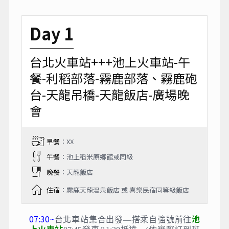
Day 1
台北火車站+++池上火車站-午
餐-利稻部落-霧鹿部落、霧鹿砲
台-天龍吊橋-天龍飯店-廣場晚
會
早餐
：XX
午餐
：池上稻米原鄉館或同級
晚餐
：天龍飯店
住宿
：霧鹿天龍溫泉飯店 或 喜樂民宿同等級飯店
07:30~
池
台北車站集合出發—搭乘自強號前往