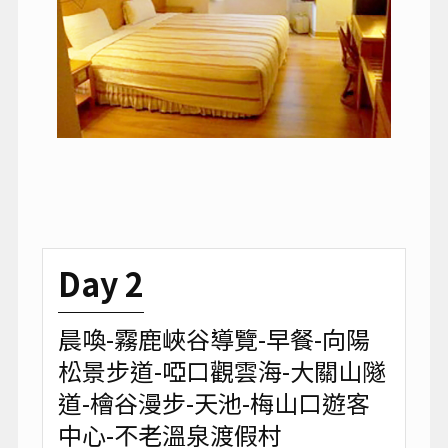
Day 2
晨喚-霧鹿峽谷導覽-早餐-向陽
松景步道-啞口觀雲海-大關山隧
道-檜谷漫步-天池-梅山口遊客
中心-不老溫泉渡假村