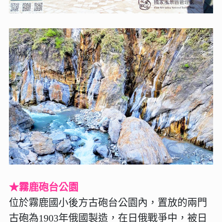
★霧鹿砲台公園
位於霧鹿國小後方古砲台公園內，置放的兩門
古砲為1903年俄國製造，在日俄戰爭中，被日