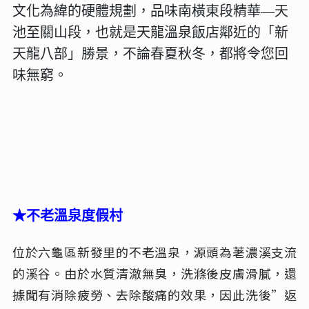
文化為緯的硬體規劃，品味南橫東段精華—天
池至關山段，也就是天龍溫泉飯店鄰近的「新
天龍八部」勝景，不論春夏秋冬，都將令您回
味無窮。
★不老溫泉度假村
位於六龜區新發里的不老溫泉，源頭為荖濃溪支流
的溪谷。
由於水質清澈無臭，洗滌後皮膚滑膩，還
據聞有消除疲勞、去除酸痛的效果，因此洗後”返