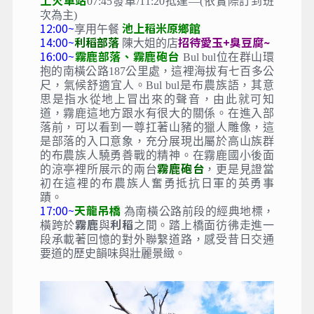
上火車站
07:45發車/11:20抵達—(依實際訂到班
次為主)
12:00~
池上稻米原鄉館
享用午餐
14:00~
利稻部落
招待愛玉+臭豆腐~
陳大姐的店
16:00~
霧鹿部落、霧鹿砲台
Bul bul位在群山環
抱的南橫公路187公里處，這裡海拔有七百多公
尺，氣候舒適宜人。Bul bul是布農族語，其意
思是指水從地上冒出來的聲音，由此就可知
道，霧鹿這地方跟水有很大的關係。在進入部
落前，可以看到一尊扛著山豬的獵人雕像，這
是部落的入口意象，充分展現出屬於高山族群
的布農族人驍勇善戰的精神。在霧鹿國小後面
霧鹿砲台
的涼亭裡所展示的兩台
，更是見證當
初在這裡的布農族人奮勇抵抗日軍的英勇事
蹟。
17:00~
天龍吊橋
為南橫公路前段的經典地標，
霧鹿
利稻
橫跨於
與
之間。踏上橋面彷彿走進一
段承載著回憶的對外聯繫道路，感受昔日交通
要道的歷史韻味與壯麗景緻。