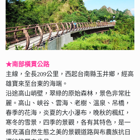
★南部橫貫公路
主線，全長209公里，西起台南縣玉井鄉，經高
雄寶來至台東的海端。
沿途高山峭壁，翠綠的原始森林，景色非常壯
麗。高山、峽谷、雲海、老樹、溫泉、吊橋，
春季的花海，炎夏的大小瀑布，晚秋的楓紅，
寒冬的雪景，四季的景觀，各有其特色，是一
條充滿自然生態之美的景觀道路與布農族抗日