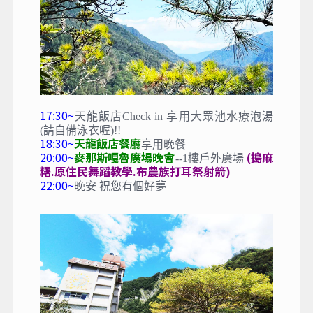
17:30~
天龍飯店Check in 享用大眾池水療泡湯
(請自備泳衣喔)!!
18:30~
天龍飯店餐廳
享用晚餐
20:00~
麥那斯嘎魯廣場晚會
(搗麻
--1樓戶外廣場
糬.原住民舞蹈教學.布農族打耳祭射箭)
22:00~
晚安 祝您有個好夢