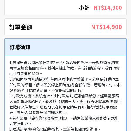
小計
NT$14,900
訂單金額
NT$14,900
訂購須知
1.選擇出符合您出發日期的行程，報名後確認行程表與旅遊契約書
內容且填寫相關資料，並利用線上付款，完成訂購流程，我們也會
mail訂單通知給您。
2.詳細付款內容請依照行程內容頁中的付款說明。若您是訂購須立
即付款的行程，請立即於線上即時完成 全額付款，若逾時未付，本
站系統將自動取消訂單，不會保留您的訂位。
3.付款完成後，系統會 mail封付款成功通知信函給您，經專屬服務
人員訂單確認OK後，最晚於出發前三天，提供行程確認單與團體行
程確認文件給您，您也可以在訂單查詢中得知(若行程確認單有變
更，業務人員會於出發前聯絡您)。
4.若有需要『旅行業代收轉付收據』，請通知業務人員郵寄到您指
定寄送地址。
5.取消訂單/退貨依照旅遊契約、金流等相關規定辦理。