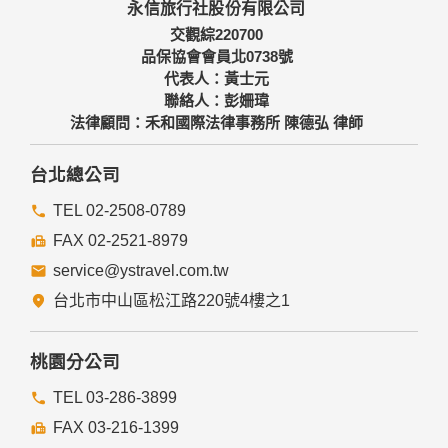
永信旅行社股份有限公司
備及必要的安全防護措施，加以保護網站及您的個人資料採用
嚴格的保護措施，只由經過授權的人員才能接觸您的個人資
交觀綜220700
料，相關處理人員皆簽有保密合約，如有違反保密義務者，將
品保協會會員北0738號
會受到相關的法律處分。
代表人：黃士元
如因業務需要有必要委託其他單位提供服務時，本網站亦會嚴
聯絡人：彭姍瑋
格要求其遵守保密義務，並且採取必要檢查程序以確定其將確
法律顧問：禾和國際法律事務所 陳德弘 律師
實遵守。
四、網站對外的相關連結
台北總公司
本網站的網頁提供其他網站的網路連結，您也可經由本網站所
提供的連結，點選進入其他網站。但該連結網站不適用本網站
TEL 02-2508-0789
的隱私權保護政策，您必須參考該連結網站中的隱私權保護政
FAX 02-2521-8979
策。
service@ystravel.com.tw
五、與第三人共用個人資料之政策
台北市中山區松江路220號4樓之1
本網站絕不會提供、交換、出租或出售任何您的個人資料給其
他個人、團體、私人企業或公務機關，但有法律依據或合約義
務者，不在此限。
桃園分公司
前項但書之情形包括不限於：
TEL 03-286-3899
FAX 03-216-1399
經由您書面同意。