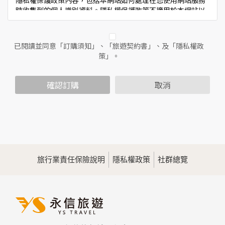
隱私權保護政策內容，包括本網站如何處理在您使用網站服務
時收集到的個人識別資料。隱私權保護政策不適用於本網站以
外的相關連結網站，也不適用於非本網站所委託或參與管理的
人員。
已閱讀並同意「訂購須知」、「旅遊契約書」、及「隱私權政
二、個人資料的蒐集、處理及利用方式
策」。
當您造訪本網站或使用本網站所提供之功能服務時，我們將視
該服務功能性質，請您提供必要的個人資料，並在該特定目的
範圍內處理及利用您的個人資料；非經您書面同意，本網站不
確認訂購
取消
會將個人資料用於其他用途。
本網站在您使用服務信箱、問卷調查等互動性功能時，會保留
您所提供的姓名、電子郵件地址、聯絡方式及使用時間等。
於一般瀏覽時，伺服器會自行記錄相關行徑，包括您使用連線
設備的IP位址、使用時間、使用的瀏覽器、瀏覽及點選資料記
錄等，做為我們增進網站服務的參考依據，此記錄為內部應
用，決不對外公佈。
旅行業責任保險說明
隱私權政策
社群總覽
為提供精確的服務，我們會將收集的問卷調查內容進行統計與
分析，分析結果之統計數據或說明文字呈現，除供內部研究
外，我們會視需要公佈統計數據及說明文字，但不涉及特定個
人之資料。
三、資料之保護
本網站主機均設有防火牆、防毒系統等相關的各項資訊安全設