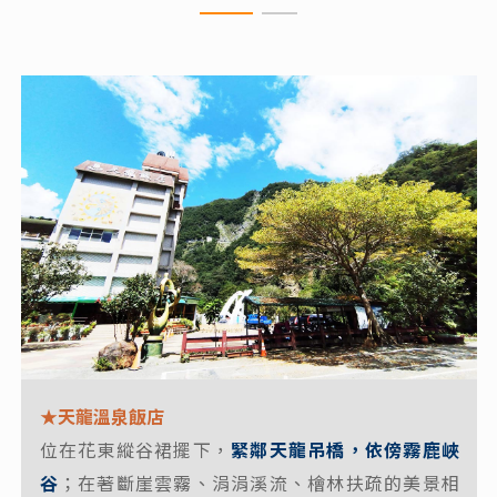
★天龍溫泉飯店
★寶來山澤居villa
位在花東縱谷裙擺下，
緊鄰天龍吊橋，依傍霧鹿峽
位於寶來
初聞鳥嗚耳語，細品山間悠曲。山澤居villa
谷
；在著斷崖雲霧、涓涓溪流、檜林扶疏的美景相
的老濃溪林之間
，晨間朝露、午後山嵐、夜暮星辰，