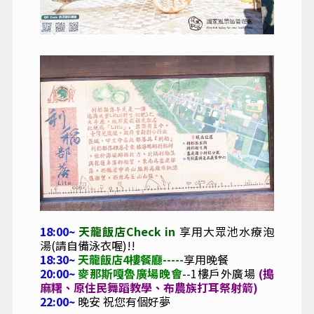
18:00~
天龍飯店Check in
享用大眾池水療泡
湯(請自備泳衣喔)!!
18:30~
天龍飯店4樓餐廳
-----
享用晚餐
20:00~
麥那斯嘎魯廣場晚會
--1樓戶外廣場
(搗
麻糬、原住民舞蹈教學、
布農族打耳祭射箭)
22:00~
晚安 祝您有個好夢