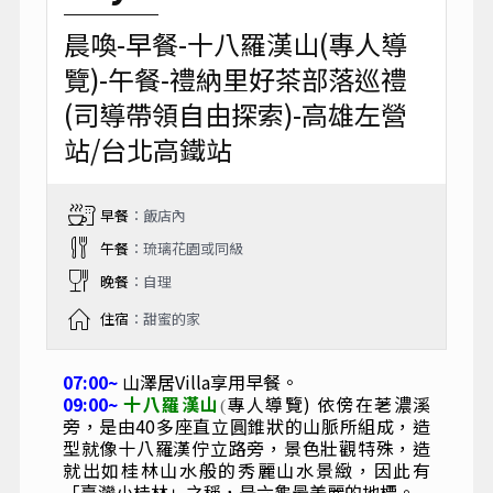
晨喚-早餐-十八羅漢山(專人導
覽)-午餐-禮納里好茶部落巡禮
(司導帶領自由探索)-高雄左營
站/台北高鐵站
早餐
：飯店內
午餐
：琉璃花園或同級
晚餐
：自理
住宿
：甜蜜的家
07:00~
山澤居Villa享用早餐。
09:00~
十八羅漢山
專人導覽) 依傍在荖濃溪
(
旁，是由40多座直立圓錐狀的山脈所組成，造
型就像十八羅漢佇立路旁，景色壯觀特殊，造
就出如桂林山水般的秀麗山水景緻，因此有
「臺灣小桂林」之稱，是六龜最美麗的地標。