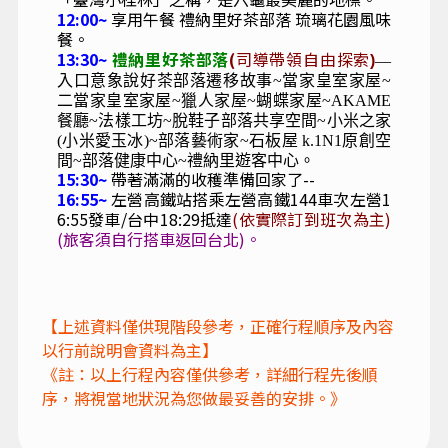
12:00~
享用午餐 禮納里好茶部落 琉璃花園風味
餐。
13:30~
禮納里好茶部落
(
司導帶領自由探索
)
—
入口意象說好茶部落遷移故事~當家皇室家屋~
二當家皇室家屋~獵人家屋~蝴蝶家屋~AKAME
餐廳~法樣工坊~脫鞋子部落共享空間~小米之家
(小米愛玉冰)~部落藝術家~石板屋 k.1N1原創空
間~部落健康中心~禮納里遊客中心。
15:30~
帶著滿滿的收穫準備回家了--
16:55~
左營高鐵站搭乘左營高鐵144車次左營1
6:55發車/台中18:29抵達
(依實際訂到班次為主)
(旅客須自行搭車返回台北)。