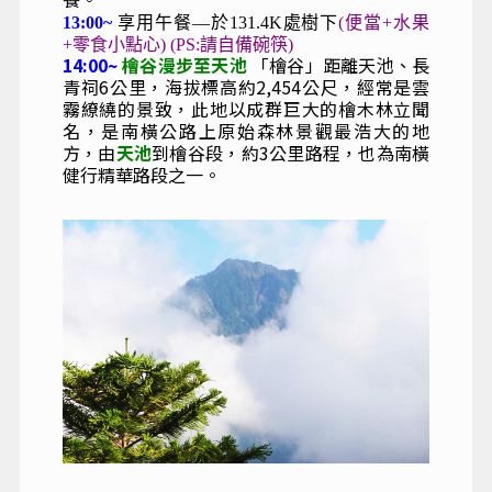
13:00~
享用午餐—於131.4K處樹下
(便當+水果
+零食小點心) (PS:請自備碗筷)
14:00~
檜谷漫步至天池
「檜谷」距離天池、長
青祠6公里，海拔標高約2,454公尺，經常是雲
霧繚繞的景致，此地以成群巨大的檜木林立聞
名，是南橫公路上原始森林景觀最浩大的地
方，由
天池
到檜谷段，約3公里路程，也為南橫
健行精華路段之一。