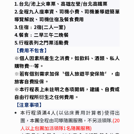
1.台北/池上火車票、高雄左營/台北高鐵票
2.全程九人座車資、司機小費、司機兼導遊簡單
導覽解說、司機住宿及餐食費用
3.住宿﹕2宿(二人一室)
4.餐食﹕二早三午二晚餐
5.行程表列之門票活動費
【費用不包含】
※個人因素所產生之消費，如飲料、酒類、私人
購物費…等。
※
若有個別需求加保〝個人旅遊平安保險〞，由
旅客自費投保。
※本行程表上未註明之各項開銷，建議、自費或
自由行程所衍生之任何費用。
【注意事項】
本行程須滿4人(
以佔床費用計算者)
使得出
本團
全程由司導隨團服務，不另派領隊.
(20
團，
人以上包團加派領隊1名隨團服務)