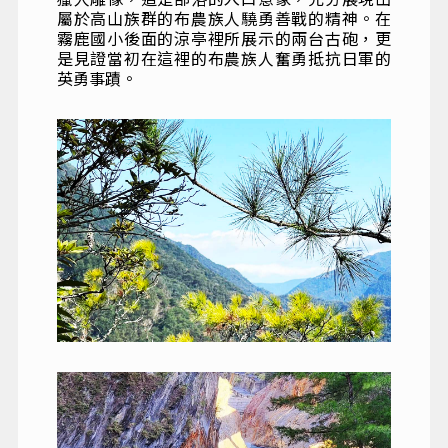
屬於高山族群的布農族人驍勇善戰的精神。在
霧鹿國小後面的涼亭裡所展示的兩台古砲，更
是見證當初在這裡的布農族人奮勇抵抗日軍的
英勇事蹟。