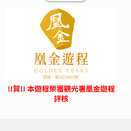
!!賀!! 本遊程榮獲觀光署凰金遊程
評核