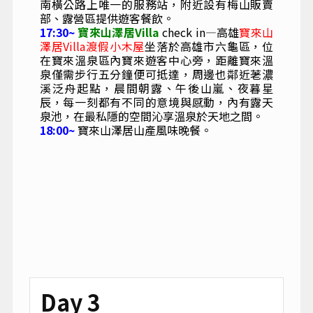
南橫公路上唯一的服務站，附近設有梅山販賣
部、露營區提供遊客餐飲。
17:30~
寶來山澤居Villa
check in—高雄
寶來山
澤居Villa渡假小木屋
坐落於高雄市六龜區，位
在寶來溫泉區內寶來遊客中心旁，距離寶來溫
泉僅需步行五分鐘便可抵達，周邊也鄰近荖濃
溪泛舟起點，晨間朝露、午後山嵐、夜暮星
辰，每一刻都有不同的意境與感動，內有露天
泉池，在最私隱的空間沁享溫泉於天地之間。
18:00~
寶來山澤居山產風味晚餐。
Day 3