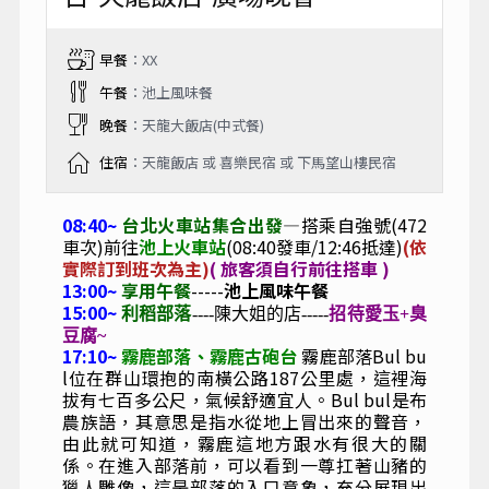
早餐
：XX
午餐
：池上風味餐
晚餐
：天龍大飯店(中式餐)
住宿
：天龍飯店 或 喜樂民宿 或 下馬望山樓民宿
08:40~
台北火車站集合出發
—搭乘自強號(472
車次)前往
池上火車站
(08:40發車/12:46抵達)
(依
實際訂到班次為主)
( 旅客須自行前往搭車 )
13:00~
享用午餐
-----
池上風味午餐
15:00~
利稻部落
----陳大姐的店-----
招待愛玉+臭
豆腐~
17:10~
霧鹿部落、霧鹿古砲台
霧鹿部落
Bul bu
l
位在群山環抱的南橫公路
187
公里處，這裡海
拔有七百多公尺，氣候舒適宜人。
Bul bul
是布
農族語，其意思是指水從地上冒出來的聲音
，
由此就可知道，霧鹿這地方跟水有很大的關
係。在進入部落前，可以看到一尊扛著山豬的
獵人雕像，這是部落的入口意象，充分展現出