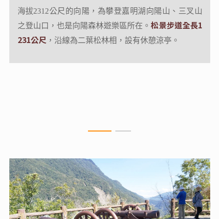
大S型的峽谷
，色彩斑斕的岩壁，蜿蜒清澈的霧鹿溪湍
海拔2312公尺的向陽，為攀登嘉明湖向陽山、三叉山
急而下，雄偉壯闊的峽谷景觀媲美太魯閣國家公園，
松景步道全長1
之登山口，也是向陽森林遊樂區所在。
231公尺
這裡就是南橫八景之一的霧鹿峽谷。
，沿線為二葉松林相，設有休憩涼亭。
陡峭的峽谷景致，深深吸引國外內的山林愛好者前來
尋幽訪勝，走在天龍吊橋上觀賞氣勢磅礡的霧鹿峽
谷，再去六口溫泉泡腳，感受山林間寧靜悠遠的氛
圍。