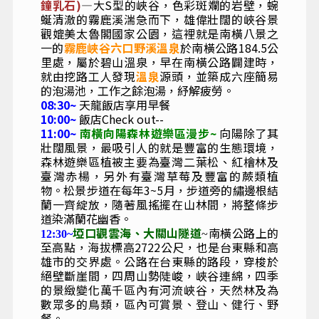
鐘乳石)
—大S型的峽谷，色彩斑斕的岩壁，蜿
蜒清澈的霧鹿溪湍急而下，雄偉壯闊的峽谷景
觀媲美太魯閣國家公園，這裡就是南橫八景之
一的
霧鹿峽谷六口野溪溫泉
於南橫公路184.5公
里處，屬於碧山溫泉，早在南橫公路闢建時，
就由挖路工人發現
溫泉
源頭，並築成六座簡易
的泡湯池，工作之餘泡湯，紓解疲勞。
08:30~
天龍飯店享用早餐
10:00~
飯店Check out--
11:00~
南橫向陽森林遊樂區漫步~
向陽除了其
壯闊風景，最吸引人的就是豐富的生態環境，
森林遊樂區植被主要為臺灣二葉松、紅檜林及
臺灣赤楊，另外有臺灣草莓及豐富的蕨類植
物。松景步道在每年
3~5
月，步道旁的繡邊根結
蘭一齊綻放，隨著風搖擺在山林間，將整條步
道染滿蘭花幽香。
埡
口觀雲海
、
大關山隧道
南橫公路上的
12:30~
~
至高點，海拔標高2722公尺，也是台東縣和高
雄市的交界處。公路在台東縣的路段，穿梭於
絕壁斷崖間，四周山勢陡峻，峽谷連綿，四季
的景緻變化萬千區內有河流峽谷，天然林及為
數眾多的鳥類，區內可賞景、登山、健行、野
餐。