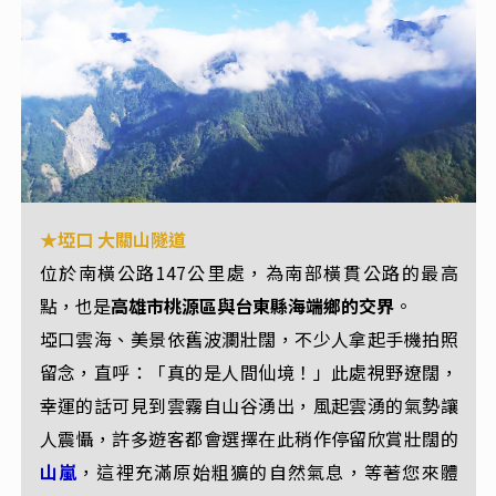
★埡口 大關山隧道
★檜谷
位於南橫公路147公里處，為南部橫貫公路的最高
台灣南橫公路上旅遊景點，海拔2487公尺，位於台20
點，也是
高雄市桃源區與台東縣海端鄉的交界
。
線141公里～145公里之路段。
埡口雲海、美景依舊波瀾壯闊，不少人拿起手機拍照
紅檜
扁柏等檜木林
沿途森林景觀由
、
樹種構成，又因
留念，直呼：「真的是人間仙境！」此處視野遼闊，
氣候溼潤涼爽
檜谷位處霧林帶的高度，故這裡的
，而
幸運的話可見到雲霧自山谷湧出，風起雲湧的氣勢讓
雲杉
鐵杉等針葉樹種
且
、
混交於林間，反映出暖溫帶
人震懾，許多遊客都會選擇在此稍作停留欣賞壯闊的
與涼溫帶的山地氣候。
山嵐
，這裡充滿原始粗獷的自然氣息，等著您來體