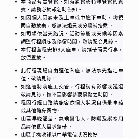
本商品有含餐食，如有素食或特殊餐食的貴
賓，請務必於報名時告知。
如因個人因素未及上車或中途下車時，均視
同自動放棄，恕無法退費或分段補搭乘。
如司領依當天路況、活動節慶或天候等因素
調整行程順序及停留時間，敬請配合見諒。
本行程全程安排9人座車，請攜帶簡易行李，
放便置放。
此行程現場自由選位入座，無法事先指定車
位，敬請見諒。
如逢管制哨施工交管，行程稍有影響或延遲
敬請見諒，惟不至影響參觀景點之時間。
程因行經山路請旅客依個人狀況自備暈車葯
或其他隨身藥物。
山區早晚溫差、氣候變化大，防曬及禦寒用
品請依個人需求攜帶。
山區手機收訊以中華電信狀況較好。