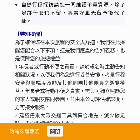
自然行程探訪請您一同維護珍貴資源，除了
足跡什麼也不留，將美好風光留予後代子
孫。
【特別提醒】
為了確保您在本次旅程的安全與舒適，我們在此提
醒您配合以下事項。這是我們應盡的告知義務，也
是保障您的旅遊權益:
1.年長者或行動不便之貴賓，請於報名時主動告知
相關狀況，以便我們為您進行妥善安排，考量行程
安全與順暢度及顧及其他同團其他團員之遊覽權
益，年長者或行動不便之貴賓，需與可獨立照顧您
的家人或親友陪同參團，並由本公司評估確認後，
方可接受報名。
2.建議搭乘大眾交通工具到集合地點，減少碳足
跡，走向永續地球的未來。
防範詐騙聲明
關閉
3.為響應減碳節能，鼓勵用餐時優先使用非一次性
餐具(如環保餐具、水壺等)，並自備必要的個人清