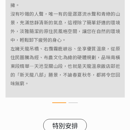
擁。
每一刻都有不同的意境與感動，內有露天泉池，在最
沒有吵雜的人聲，唯一有的是潺潺流水聲和青綠的山
私隱的空間沁享溫泉於天地之間。
景，充滿悠靜清新的氣息，這裡除了簡單舒適的環境
很棒的環境，充滿芬多精，心情立刻放鬆，疲憊感消
外，淡雅簡潔的原住民風格空間，讓您在自然的環境
除，房內都是檜木精油的味道。
中，輕鬆卸下疲勞的身心。
左擁天龍吊橋、右攬霧鹿峽谷、坐享優質溫泉，從原
住民圖騰為經、布農文化為緯的硬體規劃，品味南橫
東段精華—天池至關山段，也就是天龍溫泉飯店鄰近
的「新天龍八部」勝景，不論春夏秋冬，都將令您回
味無窮。
特別安排