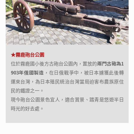
★霧鹿砲台公園
★禮納里好茶部落(車導帶領自由部落搜奇)
兩門古砲為1
「等待恩典的地方」
位於霧鹿國小後方古砲台公園內，置放的
禮納里（Rinari）意為
，是由霧台
903年俄國製造
，在日俄戰爭中，被日本擄獲此後轉
鄉好茶村、三地門鄉大社村家鄉瑪家村共同組成的部
運來台灣，為日本殖民統治台灣當局迫害布農族原住
落，新居民在這裡落地生根，並命 名為禮納里象徵希
民的鐵證之一。
望延伸。
現今砲台公園景色宜人，適合賞景、踏青是悠遊半日
住戶致力推廣在地的文化創意工藝，讓此地擁有祥和
時光的好去處。
喜樂的氛圍，重現美麗原鄉文化，媲美南法的普羅旺
斯。