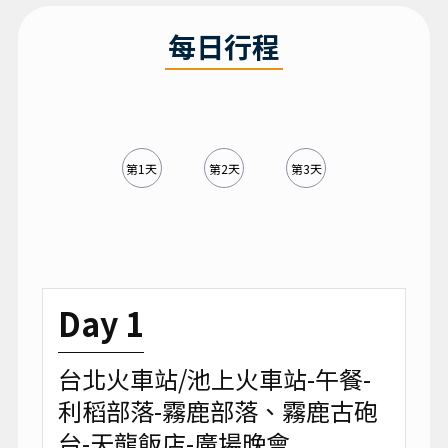
每日行程
第1天
第2天
第3天
Day 1
台北火車站/池上火車站-午餐-
利稻部落-霧鹿部落、霧鹿古砲
台-天龍飯店-廣場晚會