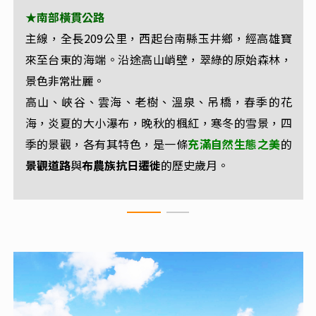
★南部橫貫公路
★天池
主線，全長209公里，西起台南縣玉井鄉，經高雄寶
天池為南橫公路梅山至埡口著名的自然景觀，約在南
來至台東的海端。沿途高山峭壁，翠綠的原始森林，
湖形狀
橫公路135公里處，海拔約兩千三百公尺，由於
景色非常壯麗。
如心臟
高山之心
，被稱為心湖，亦有
之稱。
高山、峽谷、雲海、老樹、溫泉、吊橋，春季的花
因地處高海拔，經常有雲霧繚繞，宛若天上池畔。
海，炎夏的大小瀑布，晚秋的楓紅，寒冬的雪景，四
季的景觀，
各有其特色，是一條
充滿自然生態之美
的
景觀道路
與
布農族抗日遷徙
的歷史歲月。