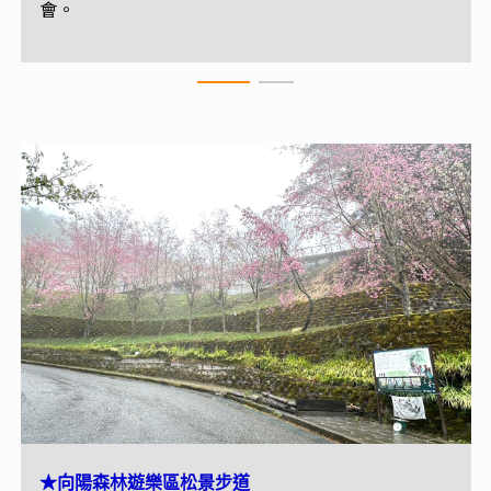
會。
★霧鹿峽谷-六口溫泉
★向陽森林遊樂區松景步道