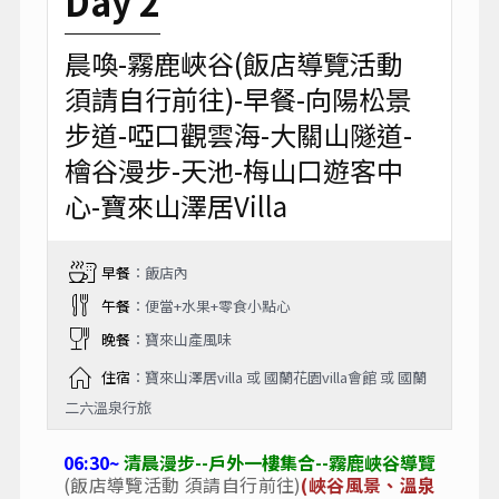
Day 2
晨喚-霧鹿峽谷(飯店導覽活動
須請自行前往)-早餐-向陽松景
步道-啞口觀雲海-大關山隧道-
檜谷漫步-天池-梅山口遊客中
心-寶來山澤居Villa
早餐
：飯店內
午餐
：便當+水果+零食小點心
晚餐
：寶來山產風味
住宿
：寶來山澤居villa 或 國蘭花園villa會館 或 國蘭
二六溫泉行旅
06:30~
清晨漫步--戶外一樓集合--霧鹿峽谷導覽
(飯店導覽活動 須請自行前往)
(峽谷風景、溫泉