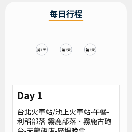
每日行程
第1天
第2天
第3天
Day 1
台北火車站/池上火車站-午餐-
利稻部落-霧鹿部落、霧鹿古砲
台-天龍飯店-廣場晚會