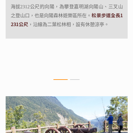
大S型的峽谷
，色彩斑斕的岩壁，蜿蜒清澈的霧鹿溪湍
海拔2312公尺的向陽，為攀登嘉明湖向陽山、三叉山
急而下，雄偉壯闊的峽谷景觀媲美太魯閣國家公園，
松景步道全長1
之登山口，也是向陽森林遊樂區所在。
這裡就是南橫八景之一的霧鹿峽谷。
231公尺
，沿線為二葉松林相，設有休憩涼亭。
陡峭的峽谷景致，深深吸引國外內的山林愛好者前來
尋幽訪勝，走在天龍吊橋上觀賞氣勢磅礡的霧鹿峽
谷，再去六口溫泉泡腳，感受山林間寧靜悠遠的氛
圍。