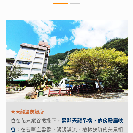
★天龍溫泉飯店
★寶來山澤居villa
位在花東縱谷裙擺下，
緊鄰天龍吊橋，依傍霧鹿峽
位於寶來
初聞鳥嗚耳語，細品山間悠曲。山澤居villa
谷
；在著斷崖雲霧、涓涓溪流、檜林扶疏的美景相
的老濃溪林之間
，晨間朝露、午後山嵐、夜暮星辰，