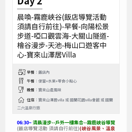
Day 2
晨喚-霧鹿峽谷(飯店導覽活動
須請自行前往)-早餐-向陽松景
步道-啞口觀雲海-大關山隧道-
檜谷漫步-天池-梅山口遊客中
心-寶來山澤居Villa
早餐
：飯店內
午餐
：便當+水果+零食小點心
晚餐
：寶來山產風味
住宿
：寶來山澤居villa 或 國蘭花園villa會館 或 國蘭
二六溫泉行旅
06:30~
清晨漫步--戶外一樓集合--霧鹿峽谷導覽
(飯店導覽活動 須請自行前往)
(峽谷風景、溫泉