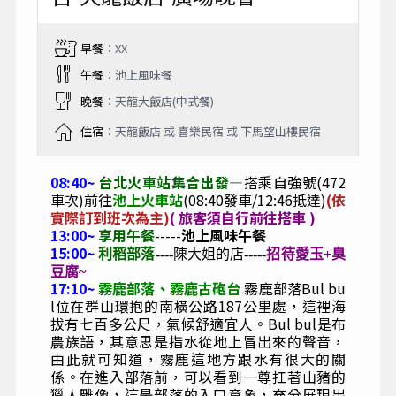
早餐
：XX
午餐
：池上風味餐
晚餐
：天龍大飯店(中式餐)
住宿
：天龍飯店 或 喜樂民宿 或 下馬望山樓民宿
08:40~
台北火車站集合出發
—搭乘自強號(472
車次)前往
池上火車站
(08:40發車/12:46抵達)
(依
實際訂到班次為主)
( 旅客須自行前往搭車 )
13:00~
享用午餐
-----
池上風味午餐
15:00~
利稻部落
----陳大姐的店-----
招待愛玉+臭
豆腐~
17:10~
霧鹿部落、霧鹿古砲台
霧鹿部落
Bul bu
l
位在群山環抱的南橫公路
187
公里處，這裡海
拔有七百多公尺，氣候舒適宜人。
Bul bul
是布
農族語，其意思是指水從地上冒出來的聲音
，
由此就可知道，霧鹿這地方跟水有很大的關
係。在進入部落前，可以看到一尊扛著山豬的
獵人雕像，這是部落的入口意象，充分展現出