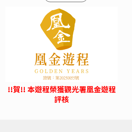
!!賀!! 本遊程榮獲觀光署凰金遊程
評核