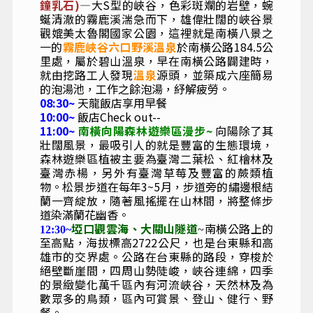
鐘乳石)
—大S型的峽谷，色彩斑斕的岩壁，蜿
蜒清澈的霧鹿溪湍急而下，雄偉壯闊的峽谷景
觀媲美太魯閣國家公園，這裡就是南橫八景之
一的
霧鹿峽谷六口野溪溫泉
於南橫公路184.5公
里處，屬於碧山溫泉，早在南橫公路闢建時，
就由挖路工人發現
溫泉
源頭，並築成六座簡易
的泡湯池，工作之餘泡湯，紓解疲勞。
08:30~
天龍飯店享用早餐
10:00~
飯店Check out--
11:00~
南橫向陽森林遊樂區漫步~
向陽除了其
壯闊風景，最吸引人的就是豐富的生態環境，
森林遊樂區植被主要為臺灣二葉松、紅檜林及
臺灣赤楊，另外有臺灣草莓及豐富的蕨類植
物。松景步道在每年
3~5
月，步道旁的繡邊根結
蘭一齊綻放，隨著風搖擺在山林間，將整條步
道染滿蘭花幽香。
埡
口觀雲海
、
大關山隧道
南橫公路上的
12:30~
~
至高點，海拔標高2722公尺，也是台東縣和高
雄市的交界處。公路在台東縣的路段，穿梭於
絕壁斷崖間，四周山勢陡峻，峽谷連綿，四季
的景緻變化萬千區內有河流峽谷，天然林及為
數眾多的鳥類，區內可賞景、登山、健行、野
餐。