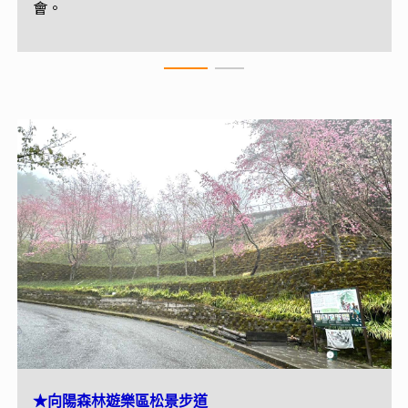
會。
★霧鹿峽谷-六口溫泉
★向陽森林遊樂區松景步道