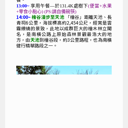
13:00~
享用午餐—於131.4K處樹下
(便當+水果
+零食小點心) (PS:請自備碗筷)
14:00~
檜谷漫步至天池
「檜谷」距離天池、長
青祠6公里，海拔標高約2,454公尺，經常是雲
霧繚繞的景致，此地以成群巨大的檜木林立聞
名，是南橫公路上原始森林景觀最浩大的地
方，由
天池
到檜谷段，約3公里路程，也為南橫
健行精華路段之一。