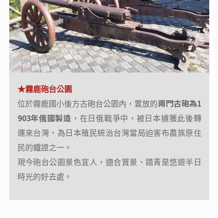
★霧鹿砲台公園
★禮納里好茶部落(車導帶領自由部落搜奇)
兩門古砲為1
「等待恩典的地方」
位於霧鹿國小後方古砲台公園內，置放的
禮納里（Rinari）意為
，是由霧台
903年俄國製造
，在日俄戰爭中，被日本擄獲此後轉
鄉好茶村、三地門鄉大社村家鄉瑪家村共同組成的部
運來台灣，為日本殖民統治台灣當局迫害布農族原住
落，新居民在這裡落地生根，並命 名為禮納里象徵希
民的鐵證之一。
望延伸。
現今砲台公園景色宜人，適合賞景、踏青是悠遊半日
住戶致力推廣在地的文化創意工藝，讓此地擁有祥和
時光的好去處。
喜樂的氛圍，重現美麗原鄉文化，媲美南法的普羅旺
斯。