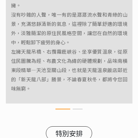
擁。
每一刻都有不同的意境與感動，內有露天泉池，在最
沒有吵雜的人聲，唯一有的是潺潺流水聲和青綠的山
私隱的空間沁享溫泉於天地之間。
景，充滿悠靜清新的氣息，這裡除了簡單舒適的環境
很棒的環境，充滿芬多精，心情立刻放鬆，疲憊感消
外，淡雅簡潔的原住民風格空間，讓您在自然的環境
除，房內都是檜木精油的味道。
中，輕鬆卸下疲勞的身心。
左擁天龍吊橋、右攬霧鹿峽谷、坐享優質溫泉，從原
住民圖騰為經、布農文化為緯的硬體規劃，品味南橫
東段精華—天池至關山段，也就是天龍溫泉飯店鄰近
的「新天龍八部」勝景，不論春夏秋冬，都將令您回
味無窮。
特別安排