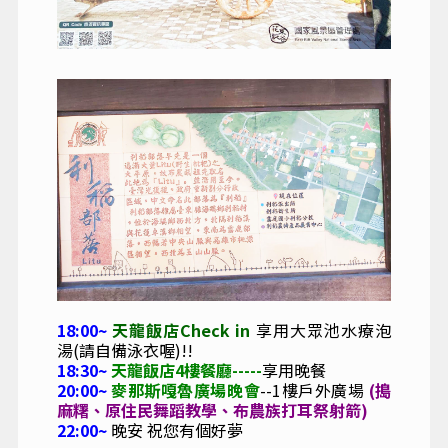
18:00~
天龍飯店Check in
享用大眾池水療泡
湯(請自備泳衣喔)!!
18:30~
天龍飯店4樓餐廳
-----
享用晚餐
20:00~
麥那斯嘎魯廣場晚會
--1樓戶外廣場
(搗
麻糬、原住民舞蹈教學、
布農族打耳祭射箭)
22:00~
晚安 祝您有個好夢