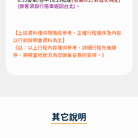
南橫公路上唯一的服務站，附近設有梅山販賣
部、露營區提供遊客餐飲。
17:30~
寶來山澤居Villa
check in—高雄
寶來山
澤居Villa渡假小木屋
坐落於高雄市六龜區，位
在寶來溫泉區內寶來遊客中心旁，距離寶來溫
泉僅需步行五分鐘便可抵達，周邊也鄰近荖濃
溪泛舟起點，晨間朝露、午後山嵐、夜暮星
辰，每一刻都有不同的意境與感動，內有露天
泉池，在最私隱的空間沁享溫泉於天地之間。
18:00~
寶來山澤居山產風味晚餐。