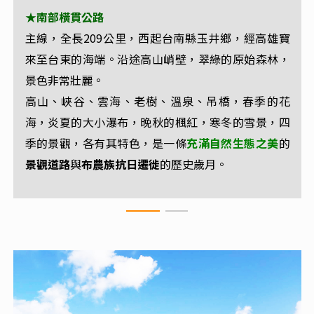
★南部橫貫公路
★天池
主線，全長209公里，西起台南縣玉井鄉，經高雄寶
天池為南橫公路梅山至埡口著名的自然景觀，約在南
來至台東的海端。沿途高山峭壁，翠綠的原始森林，
湖形狀
橫公路135公里處，海拔約兩千三百公尺，由於
如心臟
景色非常壯麗。
高山之心
，被稱為心湖，亦有
之稱。
高山、峽谷、雲海、老樹、溫泉、吊橋，春季的花
因地處高海拔，經常有雲霧繚繞，宛若天上池畔。
海，炎夏的大小瀑布，晚秋的楓紅，寒冬的雪景，四
季的景觀，
各有其特色，是一條
充滿自然生態之美
的
景觀道路
與
布農族抗日遷徙
的歷史歲月。