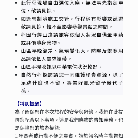
晚餐
：自理
住宿
：甜蜜的家
07:00~
山澤居Villa享用早餐。
09:00~
十八羅漢山
專人導覽) 依傍在荖濃溪
(
旁，是由40多座直立圓錐狀的山脈所組成，造
型就像十八羅漢佇立路旁，景色壯觀特殊，造
就出如桂林山水般的秀麗山水景緻，因此有
「臺灣小桂林」之稱，是六龜最美麗的地標。
12:00~
享用午餐 禮納里好茶部落 琉璃花園風味
餐。
13:30~
禮納里好茶部落
(
司導帶領自由探索
)
—
入口意象說好茶部落遷移故事~當家皇室家屋~
二當家皇室家屋~獵人家屋~蝴蝶家屋~AKAME
餐廳~法樣工坊~脫鞋子部落共享空間~小米之家
(小米愛玉冰)~部落藝術家~石板屋 k.1N1原創空
間~部落健康中心~禮納里遊客中心。
15:30~
帶著滿滿的收穫準備回家了--
16:55~
左營高鐵站搭乘左營高鐵144車次左營1
6:55發車/台中18:29抵達
(依實際訂到班次為主)