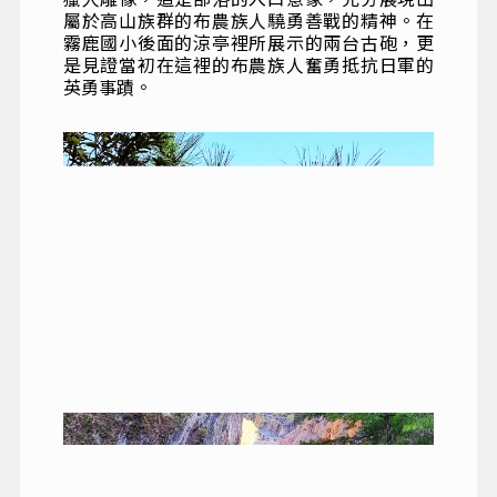
屬於高山族群的布農族人驍勇善戰的精神。在
霧鹿國小後面的涼亭裡所展示的兩台古砲，更
是見證當初在這裡的布農族人奮勇抵抗日軍的
英勇事蹟。