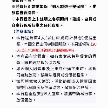
Day 3
晨喚-早餐-十八羅漢山(專人導
覽)-午餐-禮納里好茶部落巡禮
(司導帶領自由探索)-高雄左營
站/台北高鐵站
早餐
：飯店內
午餐
：琉璃花園或同級