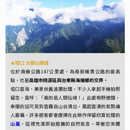
★埡口 大關山隧道
★檜谷
位於南橫公路147公里處，為南部橫貫公路的最高
台灣南橫公路上旅遊景點，海拔2487公尺，位於台20
點，也是
高雄市桃源區與台東縣海端鄉的交界
。
線141公里～145公里之路段。
埡口雲海、美景依舊波瀾壯闊，不少人拿起手機拍照
紅檜
扁柏等檜木林
沿途森林景觀由
、
樹種構成，又因
留念，直呼：「真的是人間仙境！」此處視野遼闊，
氣候溼潤涼爽
檜谷位處霧林帶的高度，故這裡的
，而
幸運的話可見到雲霧自山谷湧出，風起雲湧的氣勢讓
雲杉
鐵杉等針葉樹種
且
、
混交於林間，反映出暖溫帶
人震懾，許多遊客都會選擇在此稍作停留欣賞壯闊的
與涼溫帶的山地氣候。
山嵐
，這裡充滿原始粗獷的自然氣息，等著您來體