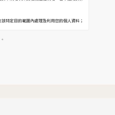
在該特定目的範圍內處理及利用您的個人資料；
用時間等。
及點選資料記錄等，做為我們增進網站服務的參
」。
供內部研究外，我們會視需要公佈統計數據及說
個人資料採用嚴格的保護措施，只由經過授權的
。
以確定其將確實遵守。
不適用本網站的隱私權保護政策，您必須參考該