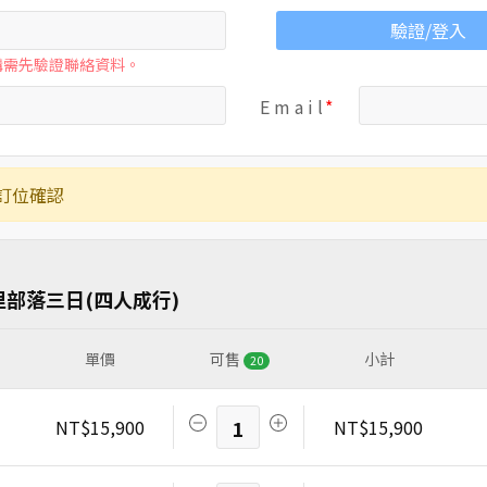
驗證/登入
購需先驗證聯絡資料。
E m a i l
訂位確認
部落三日(四人成行)
單價
可售
小計
20
NT$15,900
1
NT$15,900