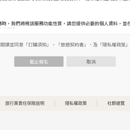
務時，我們將視該服務功能性質，請您提供必要的個人資料，並
其他用途。
功能時，會保留您所提供的姓名、電子郵件地址、聯絡方式及使
包括您使用連線設備的IP位址、使用時間、使用的瀏覽器、瀏覽
已閱讀並同意「訂購須知」、「旅遊契約書」、及「隱私權政策
內容進行統計與分析，分析結果之統計數據或說明文字呈現，除
截止報名
取消
各項資訊安全設備及必要的安全防護措施，加以保護網站及您的
簽有保密合約，如有違反保密義務者，將會受到相關的法律處分
，本網站亦會嚴格要求其遵守保密義務，並且採取必要檢查程序
旅行業責任保險說明
隱私權政策
社群總覽
可經由本網站所提供的連結，點選進入其他網站。但該連結網站