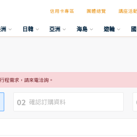
信用卡專區
團體總覽
講座活
美洲
日韓
亞洲
海島
遊輪
國
行程需求，請來電洽詢。
02
確認訂購資料