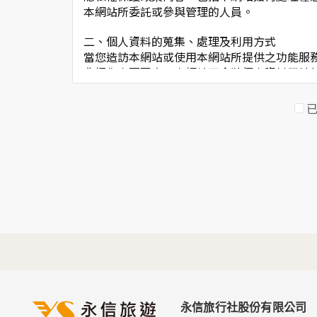
本網站所委託或參與管理的人員。
二、個人資料的蒐集、處理及利用方式
當您造訪本網站或使用本網站所提供之功能服
非經您書面同意，本網站不會將個人資料用於
本網站在您使用服務信箱、問卷調查等互動性
於一般瀏覽時，伺服器會自行記錄相關行徑，
考依據，此記錄為內部應用，決不對外公佈。
為提供精確的服務，我們會將收集的問卷調查
明文字，但不涉及特定個人之資料。
三、資料之保護
本網站主機均設有防火牆、防毒系統等相關的
人員才能接觸您的個人資料，相關處理人員皆
如因業務需要有必要委託其他單位提供服務時
四、網站對外的相關連結
本網站的網頁提供其他網站的網路連結，您也
連結網站中的隱私權保護政策。
永信旅行社股份有限公司