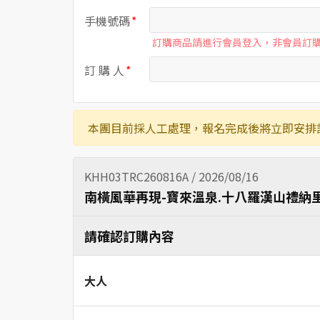
手機號碼
訂購商品請進行會員登入，非會員訂
訂 購 人
本團目前採人工處理，報名完成後將立即安排
KHH03TRC260816A / 2026/08/16
南橫風華再現-寶來溫泉.十八羅漢山禮納里
請確認訂購內容
大人