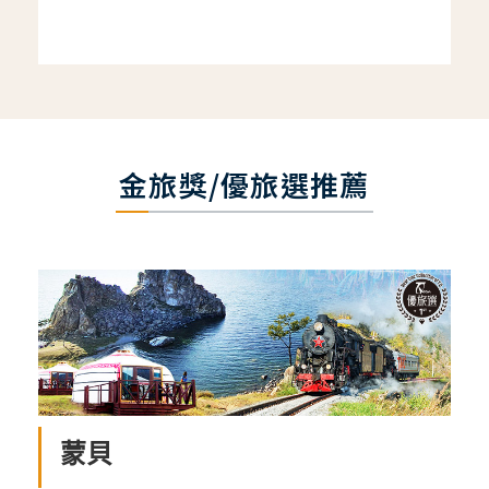
金旅獎/優旅選推薦
蒙貝