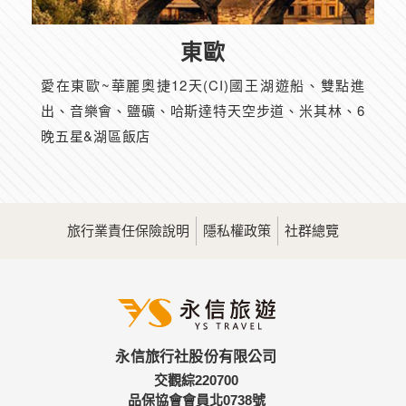
東歐
愛在東歐~華麗奧捷12天(CI)國王湖遊船、雙點進
出、音樂會、鹽礦、哈斯達特天空步道、米其林、6
晚五星&湖區飯店
旅行業責任保險說明
隱私權政策
社群總覽
永信旅行社股份有限公司
交觀綜220700
品保協會會員北0738號