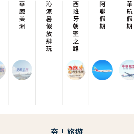
華麗美洲
沁涼暑假放肆玩
西班牙朝聖之路
阿聯假期
華航假期
夯！旅遊