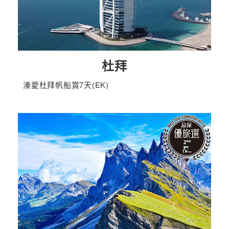
杜拜
溱愛杜拜帆船賞7天(EK)