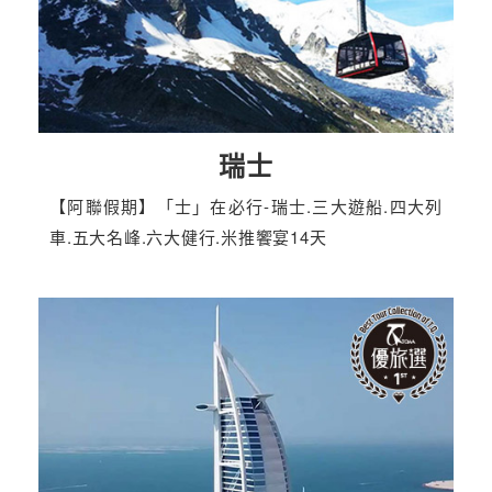
瑞士
【阿聯假期】「士」在必行-瑞士.三大遊船.四大列
車.五大名峰.六大健行.米推饗宴14天