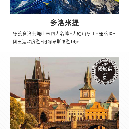
多洛米提
德義多洛米堤山林四大名峰~大鐘山冰川~楚格峰~
國王湖深度遊~阿爾卑斯環遊14天