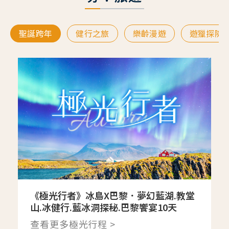
聖誕跨年
健行之旅
樂齡漫遊
遊獵探險
《極光行者》冰島X巴黎．夢幻藍湖.教堂
山.冰健行.藍冰洞探秘.巴黎饗宴10天
查看更多極光行程 >