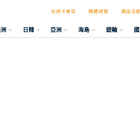
信用卡專區
團體總覽
講座活
美洲
日韓
亞洲
海島
遊輪
國