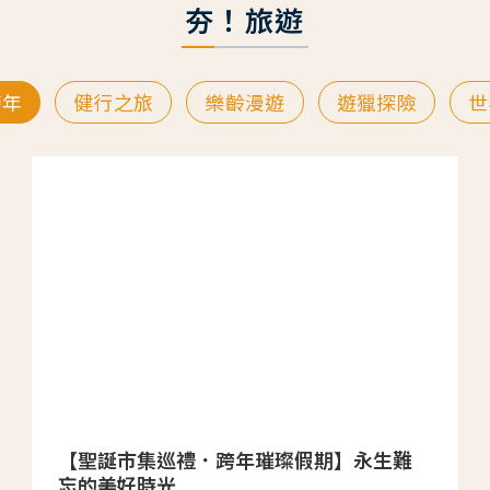
夯！旅遊
跨年
健行之旅
樂齡漫遊
遊獵探險
世
【聖誕市集巡禮．跨年璀璨假期】永生難
忘的美好時光