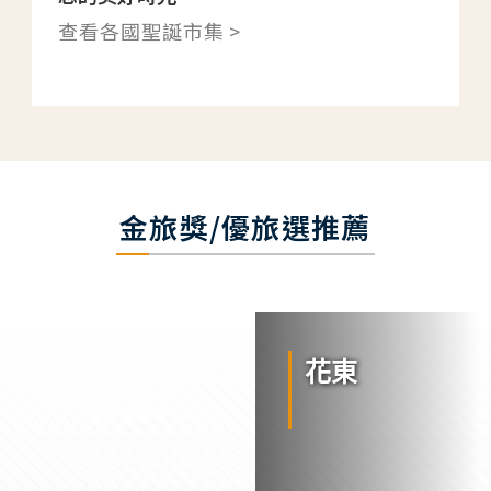
查看各國聖誕市集 >
金旅獎/優旅選推薦
花東