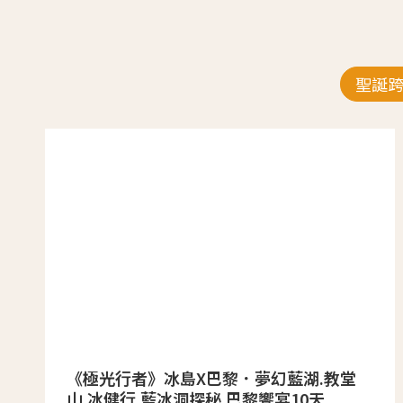
聖誕
《極光行者》冰島X巴黎．夢幻藍湖.教堂
山.冰健行.藍冰洞探秘.巴黎饗宴10天