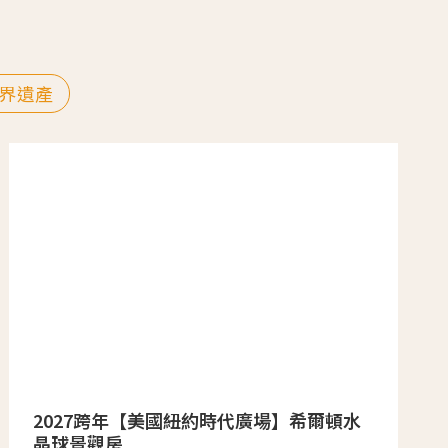
界遺產
2027跨年【美國紐約時代廣場】希爾頓水
晶球景觀房