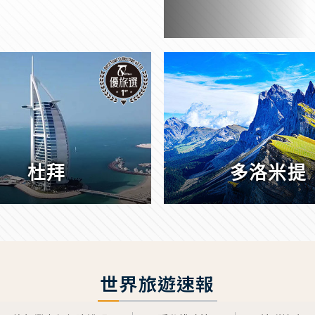
杜拜
多洛米提
世界旅遊速報