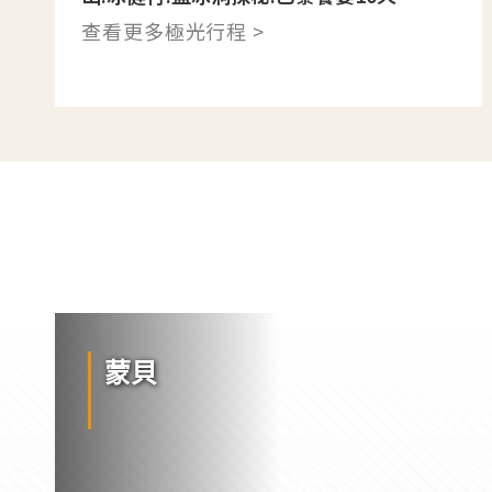
查看更多極光行程 >
蒙貝