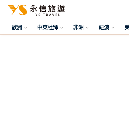
歐洲
中東杜拜
非洲
紐澳
往前