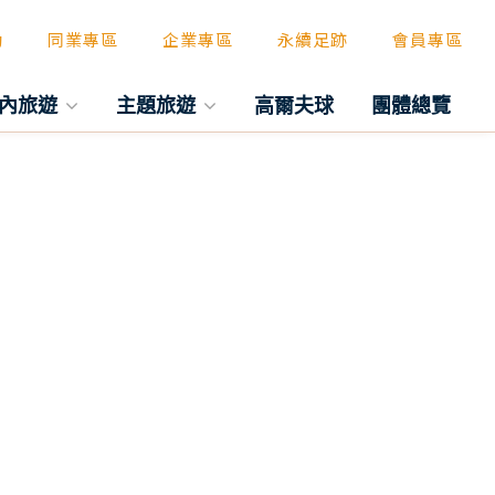
動
同業專區
企業專區
永續足跡
會員專區
內旅遊
主題旅遊
高爾夫球
團體總覽
往後