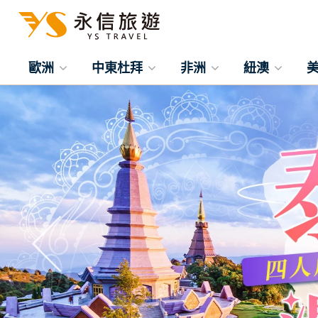
歐洲
中東杜拜
非洲
紐澳
往前