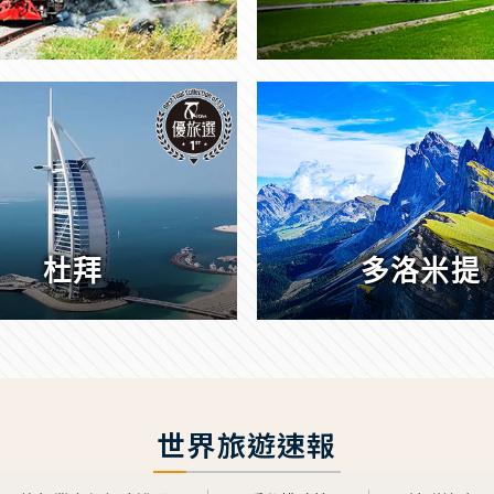
杜拜
多洛米提
世界旅遊速報