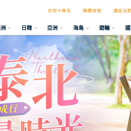
信用卡專區
團體總覽
講座活
美洲
日韓
亞洲
海島
遊輪
國