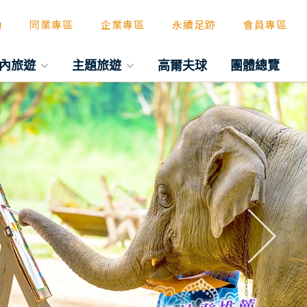
動
同業專區
企業專區
永續足跡
會員專區
內旅遊
主題旅遊
高爾夫球
團體總覽
往後