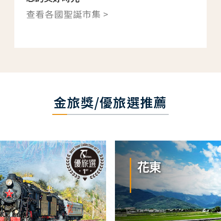
查看各國聖誕市集 >
金旅獎/優旅選推薦
花東