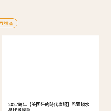
界遺產
2027跨年【美國紐約時代廣場】希爾頓水
晶球景觀房