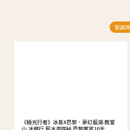
聖誕
《極光行者》冰島X巴黎．夢幻藍湖.教堂
山.冰健行.藍冰洞探秘.巴黎饗宴10天