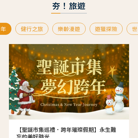
夯！旅遊
跨年
健行之旅
樂齡漫遊
遊獵探險
世
【聖誕市集巡禮．跨年璀璨假期】永生難
忘的美好時光