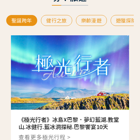
聖誕跨年
健行之旅
樂齡漫遊
遊獵探險
《極光行者》冰島X巴黎．夢幻藍湖.教堂
山.冰健行.藍冰洞探秘.巴黎饗宴10天
查看更多極光行程 >