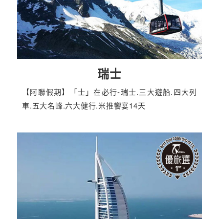
瑞士
【阿聯假期】「士」在必行-瑞士.三大遊船.四大列
車.五大名峰.六大健行.米推饗宴14天