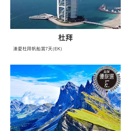
杜拜
溱愛杜拜帆船賞7天(EK)