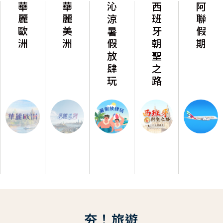
華麗歐洲
華麗美洲
沁涼暑假放肆玩
西班牙朝聖之路
阿聯假期
夯！旅遊