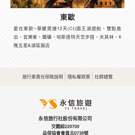
東歐
愛在東歐~華麗奧捷12天(CI)國王湖遊船、雙點進
出、音樂會、鹽礦、哈斯達特天空步道、米其林、6
晚五星&湖區飯店
旅行業責任保險說明
隱私權政策
社群總覽
永信旅行社股份有限公司
交觀綜220700
品保協會會員北0738號