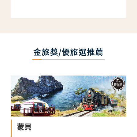
金旅獎/優旅選推薦
蒙貝