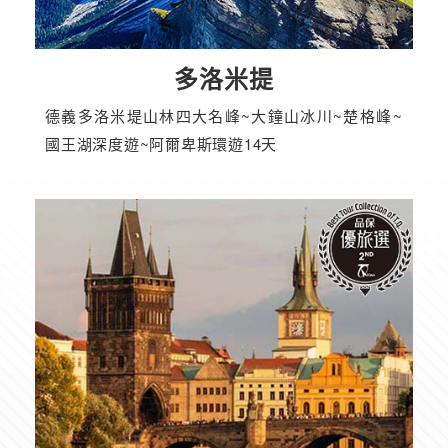
多洛米提
德義多洛米堤山林四大名峰~大鐘山冰川~楚格峰~
國王湖深度遊~阿爾卑斯環遊14天