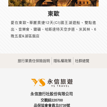
東歐
愛在東歐~華麗奧捷12天(CI)國王湖遊船、雙點進
出、音樂會、鹽礦、哈斯達特天空步道、米其林、6
晚五星&湖區飯店
旅行業責任保險說明
隱私權政策
社群總覽
永信旅行社股份有限公司
交觀綜220700
品保協會會員北0738號