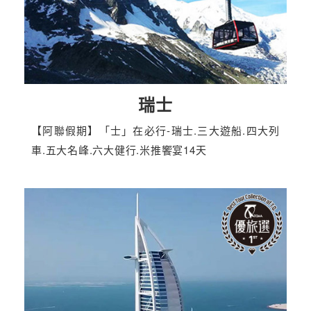
瑞士
【阿聯假期】「士」在必行-瑞士.三大遊船.四大列
車.五大名峰.六大健行.米推饗宴14天