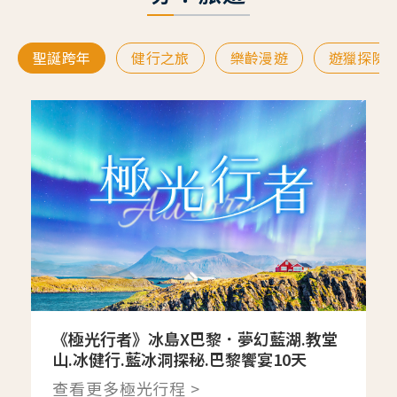
聖誕跨年
健行之旅
樂齡漫遊
遊獵探險
《極光行者》冰島X巴黎．夢幻藍湖.教堂
山.冰健行.藍冰洞探秘.巴黎饗宴10天
查看更多極光行程 >