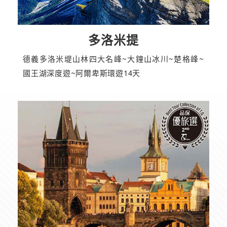
多洛米提
德義多洛米堤山林四大名峰~大鐘山冰川~楚格峰~
國王湖深度遊~阿爾卑斯環遊14天