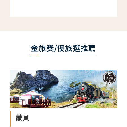
金旅獎/優旅選推薦
蒙貝