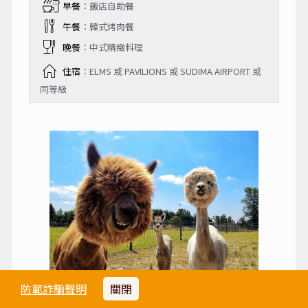
早餐
：飯店自助餐
午餐
：韓式烤肉餐
晚餐
：中式精緻料理
住宿
：ELMS 或 PAVILIONS 或 SUDIMA AIRPORT 或
同等級
防範詐騙聲明
關閉
★愛哥頓牧場─
是羅吐魯阿的五星景點，羅