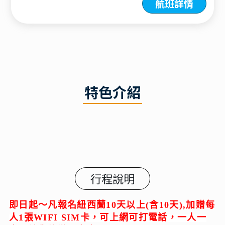
航班詳情
特色介紹
行程說明
即日起～凡報名紐西蘭10天以上(含10天),加贈每
人1張WIFI SIM卡，可上網可打電話，一人一