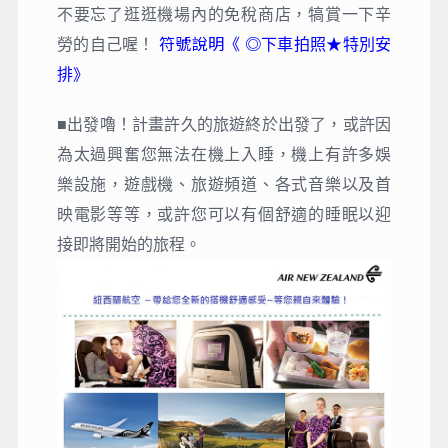
不要忘了逛逛機場內的免稅商店，犒賞一下辛
符號說明《 ◎
勞的自己喔！
下車拍照
★特別安
排》
■出發嚕！計畫許久的旅遊終於出發了，或許因
為太過興奮您無法在機上入睡，機上有許多娛
樂設施，遊戲機、旅遊頻道、各式音樂以及首
映電影等等，或許您可以有個舒適的睡眠以迎
接即將開始的旅程。