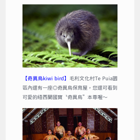
【奇異鳥kiwi bird】
毛利文化村Te Puia園
區內還有一座◎奇異鳥保育屋，您還可看到
可愛的紐西蘭國寶〝奇異鳥”本尊喔～