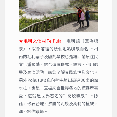
★毛利文化村Te Puia：
毛利語（意為噴
泉），以部落裡的幾個地熱噴泉而名 。村
內的毛利寨子及雕刻學校也是紐西蘭原住民
文化重頭戲，融合傳統儀式、語言，利用歌
聲及表演活動，讓您了解其民族性及文化。
另外Pohutu噴泉向空中射出高達30米的熱
水柱，也是一直被來自世界各地的遊客所喜
愛，這就是世界著名的”間歇噴泉”。除
此，矽石台地、沸騰的泥漿及獨特的植被，
都不容你錯過。