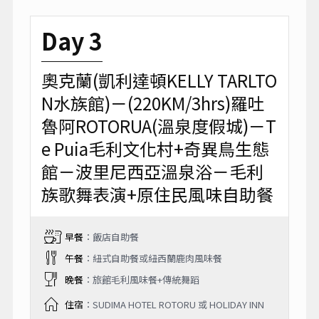
Day 3
奧克蘭(凱利達頓KELLY TARLTO
N水族館)－(220KM/3hrs)羅吐
魯阿ROTORUA(溫泉度假城)－T
e Puia毛利文化村+奇異鳥生態
館－波里尼西亞溫泉浴－毛利
族歌舞表演+原住民風味自助餐
早餐
：飯店自助餐
午餐
：紐式自助餐或紐西蘭鹿肉風味餐
晚餐
：旅館毛利風味餐+傳統舞蹈
住宿
：SUDIMA HOTEL ROTORU 或 HOLIDAY INN