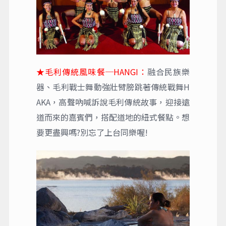
★毛利傳統風味餐─HANGI：
融合民族樂
器、毛利戰士舞動強壯臂膀跳著傳統戰舞H
AKA，高聲吶喊訴說毛利傳統故事，迎接遠
道而來的嘉賓們，搭配道地的紐式餐點。想
要更盡興嗎?別忘了上台同樂喔!