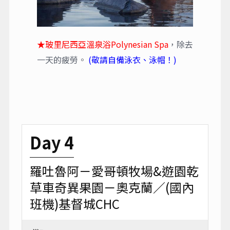
★玻里尼西亞溫泉浴Polynesian Spa
，除去
一天的疲勞。
(敬請自備泳衣、泳帽！)
Day 4
羅吐魯阿－愛哥頓牧場&遊園乾
草車奇異果園－奧克蘭／(國內
班機)基督城CHC