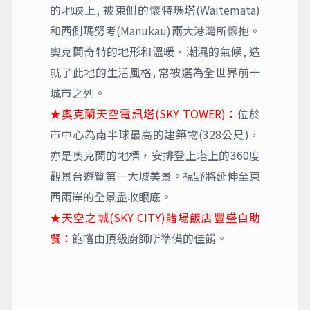
的地峽上, 被東側的懷特瑪塔(Waitemata)
和西側瑪努考(Manukau)兩大港灣所懷抱。
奧克蘭奇特的地形和溫暖、潮濕的氣候, 造
就了此地的生活風格, 常被選為全世界前十
城市之列。
★奧克蘭天空電訊塔(SKY TOWER)：
位於
市中心為南半球最高的建築物(328公尺)，
亦是奧克蘭的地標，安排登上塔上的360度
觀景台遊覽第一大城美景。視野將延伸至東
西兩岸的全景盡收眼底。
★天空之城(SKY CITY)賭場飯店豐盛自助
餐：
飽嚐由頂級廚師所準備的佳餚。