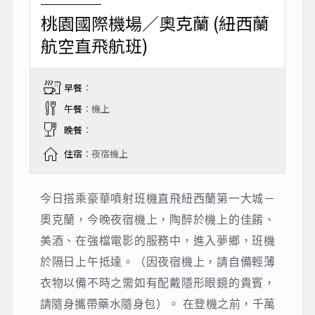
桃園國際機場／奧克蘭 (紐西蘭
航空直飛航班)
早餐
：
午餐
：機上
晚餐
：
住宿
：夜宿機上
今日搭乘豪華噴射班機直飛紐西蘭第一大城－
奧克蘭，今晚夜宿機上，陶醉於機上的佳餚、
美酒、在強檔電影的服務中，進入夢鄉，班機
於隔日上午抵達。（因夜宿機上，請自備輕薄
衣物以備不時之需如有配戴隱形眼鏡的貴賓，
請隨身攜帶藥水隨身包）。 在登機之前，千萬