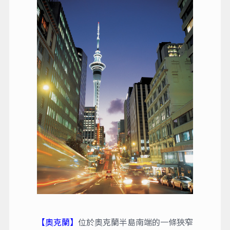
【奧克蘭】
位於奧克蘭半島南端的一條狹窄