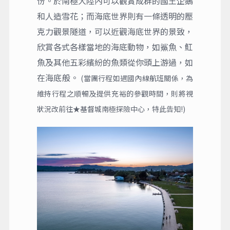
份。於南極大陸內可以觀賞成群的國王企鵝
和人造雪花；而海底世界則有一條透明的壓
克力觀景隧道，可以近觀海底世界的景致，
欣賞各式各樣當地的海底動物，如鯊魚、魟
魚及其他五彩繽紛的魚類從你頭上游過，如
在海底般。
(當團行程如遇國內線航班關係，為
維持行程之順暢及提供充裕的參觀時間，則將視
狀況改前往★基督城南極探險中心，特此告知!)