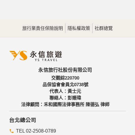
旅行業責任保險說明
隱私權政策
社群總覽
永信旅行社股份有限公司
交觀綜220700
品保協會會員北0738號
代表人：黃士元
聯絡人：彭姍瑋
法律顧問：禾和國際法律事務所 陳德弘 律師
台北總公司
TEL 02-2508-0789