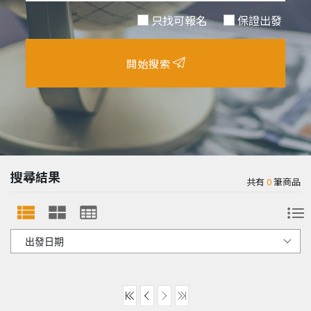
只找可報名
保證出發
開始搜索
搜尋結果
共有
0
筆商品