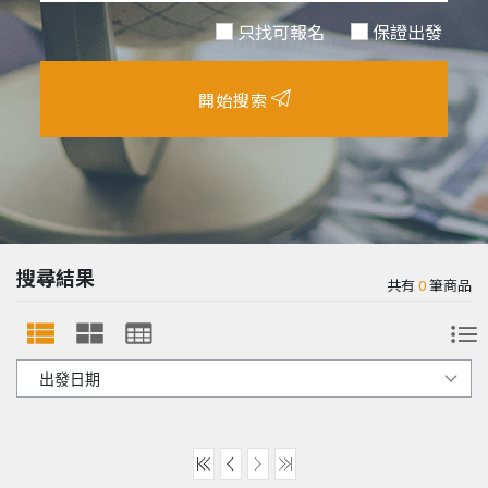
只找可報名
保證出發
開始搜索
搜尋結果
共有
0
筆商品