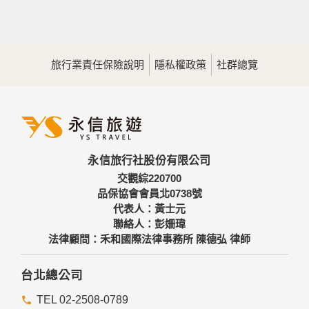
旅行業責任保險說明
隱私權政策
社群總覽
永信旅行社股份有限公司
交觀綜220700
品保協會會員北0738號
代表人：黃士元
聯絡人：彭姍瑋
法律顧問：禾和國際法律事務所 陳德弘 律師
台北總公司
TEL 02-2508-0789