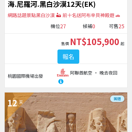
海.尼羅河.黑白沙漠12天(EK)
網路話題景點黑白沙漠 🏜️ 前十名送阿布辛貝神殿遊 🚗
27
0
25
機位
候補
可售
NT$105,900
售價
起
報名
阿聯酋航空
晚去夜回
桃園國際機場
出發
團體
12
天