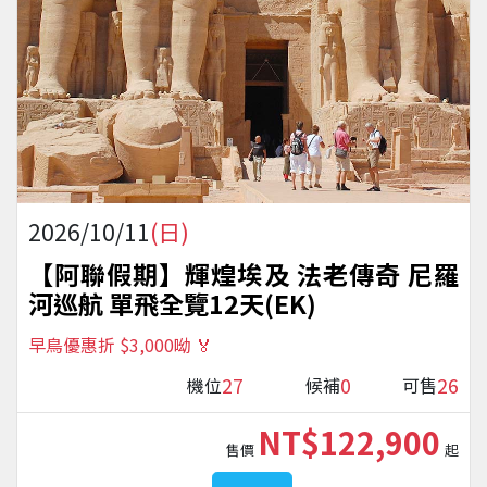
2026/10/11
(日)
【阿聯假期】輝煌埃及 法老傳奇 尼羅
河巡航 單飛全覽12天(EK)
早鳥優惠折 $3,000呦 🏅
27
0
26
機位
候補
可售
NT$122,900
售價
起