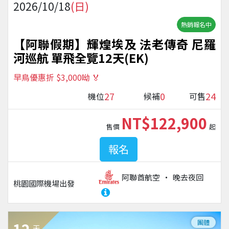
2026/10/18
(日)
熱銷報名中
【阿聯假期】輝煌埃及 法老傳奇 尼羅
河巡航 單飛全覽12天(EK)
早鳥優惠折 $3,000呦 🏅
27
0
24
機位
候補
可售
NT$122,900
售價
起
報名
阿聯酋航空
晚去夜回
桃園國際機場
出發
團體
天