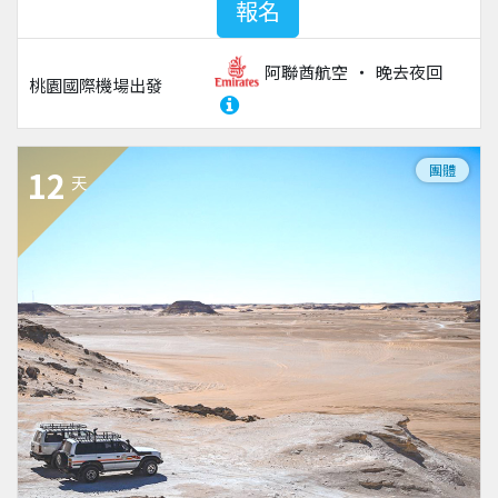
報名
阿聯酋航空
晚去夜回
桃園國際機場
出發
團體
12
天