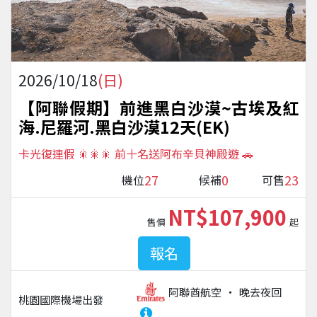
2026/10/18
(日)
【阿聯假期】前進黑白沙漠~古埃及紅
海.尼羅河.黑白沙漠12天(EK)
卡光復連假 🎇🎇🎇 前十名送阿布辛貝神殿遊 🚗
27
0
23
機位
候補
可售
NT$107,900
售價
起
報名
阿聯酋航空
晚去夜回
桃園國際機場
出發