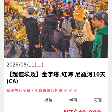
2026/08/11
(二)
【超值埃及】金字塔.紅海.尼羅河10天
(CA)
精彩埃及全覽，小資首選超划算 🎉 🎉 🎉
--
--
--
機位
候補
可售