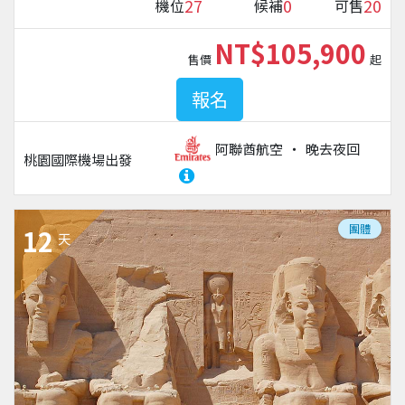
27
0
20
機位
候補
可售
NT$105,900
售價
起
報名
阿聯酋航空
晚去夜回
桃園國際機場
出發
團體
12
天