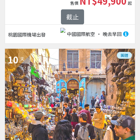
NT$49,900
售價
起
截止
中國國際航空
晚去早回
桃園國際機場
出發
團體
10
天