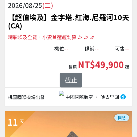
2026/08/25
(二)
【超值埃及】金字塔.紅海.尼羅河10天
(CA)
精彩埃及全覽，小資首選超划算 🎉 🎉 🎉
--
--
--
機位
候補
可售
NT$49,900
售價
起
截止
中國國際航空
晚去早回
桃園國際機場
出發
團體
11
天