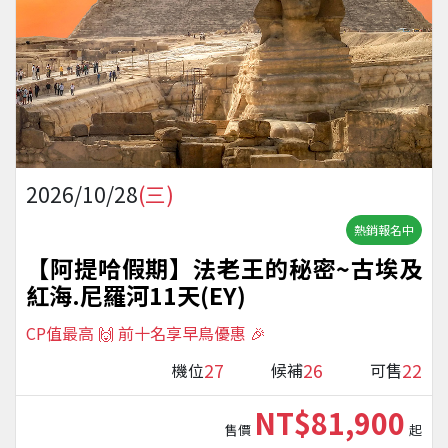
2026/10/28
(三)
熱銷報名中
【阿提哈假期】法老王的秘密~古埃及
紅海.尼羅河11天(EY)
CP值最高 🙌 前十名享早鳥優惠 🎉
27
26
22
機位
候補
可售
NT$81,900
售價
起