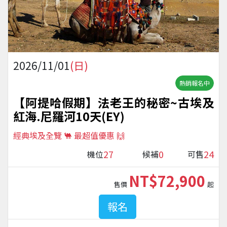
2026/11/01
(日)
熱銷報名中
【阿提哈假期】法老王的秘密~古埃及
紅海.尼羅河10天(EY)
經典埃及全覽 🐫 最超值優惠 🙌
27
0
24
機位
候補
可售
NT$72,900
售價
起
報名