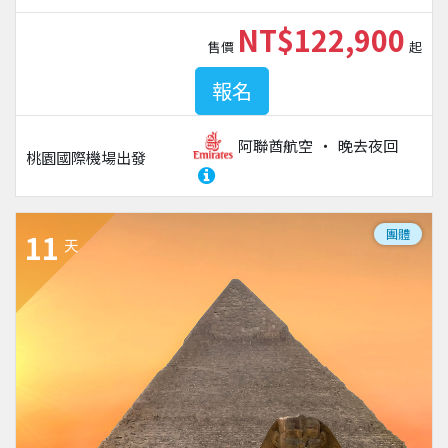
NT$122,900
售價
起
報名
阿聯酋航空
晚去夜回
桃園國際機場
出發
團體
11
天