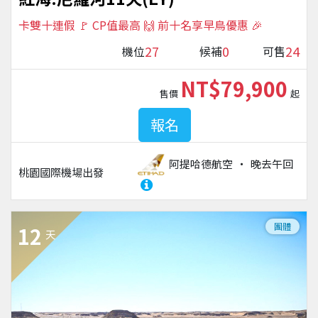
卡雙十連假 🚩 CP值最高 🙌 前十名享早鳥優惠 🎉
27
0
24
機位
候補
可售
NT$79,900
售價
起
報名
阿提哈德航空
晚去午回
桃園國際機場
出發
團體
12
天