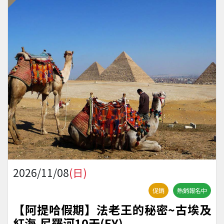
2026/11/08
(日)
促銷
熱銷報名中
【阿提哈假期】法老王的秘密~古埃及
紅海.尼羅河10天(EY)