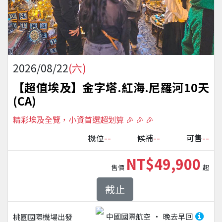
2026/08/22
(六)
【超值埃及】金字塔.紅海.尼羅河10天
(CA)
精彩埃及全覽，小資首選超划算 🎉 🎉 🎉
--
--
--
機位
候補
可售
NT$49,900
售價
起
截止
中國國際航空
晚去早回
桃園國際機場
出發