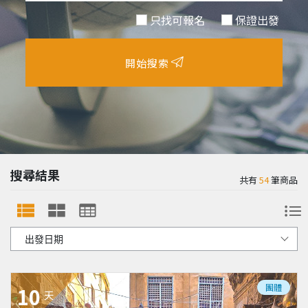
只找可報名
保證出發
開始搜索
搜尋結果
共有
54
筆商品
團體
10
天