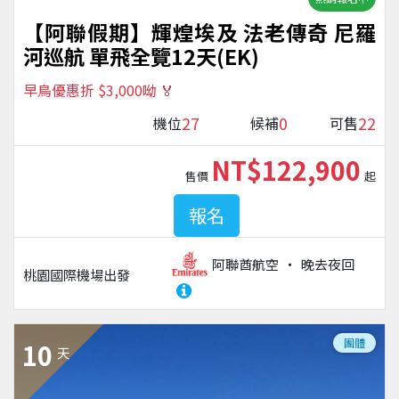
【阿聯假期】輝煌埃及 法老傳奇 尼羅
河巡航 單飛全覽12天(EK)
早鳥優惠折 $3,000呦 🏅
27
0
22
機位
候補
可售
NT$122,900
售價
起
報名
阿聯酋航空
晚去夜回
桃園國際機場
出發
團體
10
天