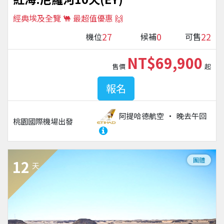
經典埃及全覽 🐫 最超值優惠 🙌
27
0
22
機位
候補
可售
NT$69,900
售價
起
報名
阿提哈德航空
晚去午回
桃園國際機場
出發
團體
12
天