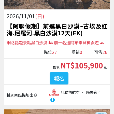
2026/11/01
(日)
【阿聯假期】前進黑白沙漠~古埃及紅
海.尼羅河.黑白沙漠12天(EK)
網路話題景點黑白沙漠 🏜️ 前十名送阿布辛貝神殿遊 🚗
27
0
26
機位
候補
可售
NT$105,900
售價
起
報名
阿聯酋航空
晚去夜回
桃園國際機場
出發