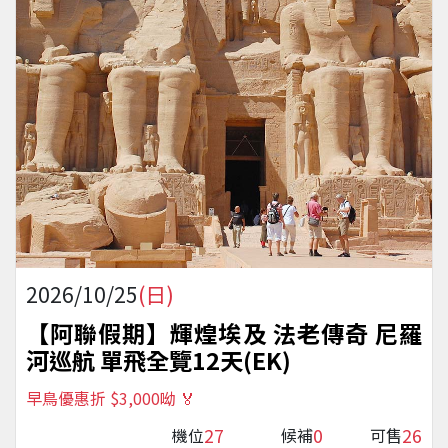
2026/10/25
(日)
【阿聯假期】輝煌埃及 法老傳奇 尼羅
河巡航 單飛全覽12天(EK)
早鳥優惠折 $3,000呦 🏅
27
0
26
機位
候補
可售