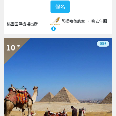
報名
阿提哈德航空
晚去午回
桃園國際機場
出發
團體
10
天