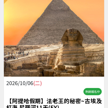
2026/10/06
(二)
熱銷報名中
【阿提哈假期】法老王的秘密~古埃及
紅海.尼羅河11天(EY)