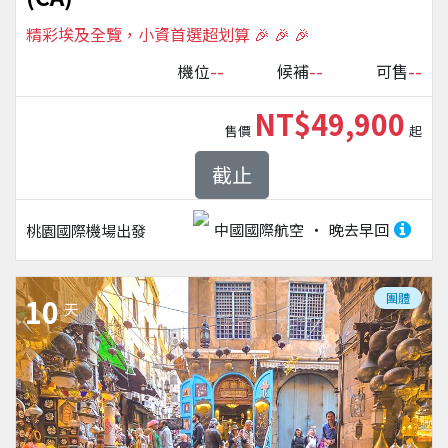
精彩埃及全覽，小資首選超划算 🎉 🎉 🎉
--
--
--
機位
候補
可售
NT$49,900
售價
起
截止
中國國際航空
晚去早回
桃園國際機場
出發
團體
10
天