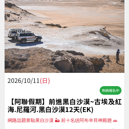
2026/10/11
(日)
熱銷報名中
【阿聯假期】前進黑白沙漠~古埃及紅
海.尼羅河.黑白沙漠12天(EK)
網路話題景點黑白沙漠 🏜️ 前十名送阿布辛貝神殿遊 🚗