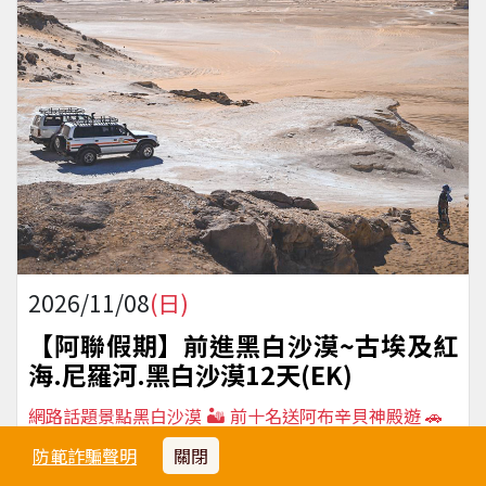
2026/11/08
(日)
【阿聯假期】前進黑白沙漠~古埃及紅
海.尼羅河.黑白沙漠12天(EK)
網路話題景點黑白沙漠 🏜️ 前十名送阿布辛貝神殿遊 🚗
27
0
26
防範詐騙聲明
關閉
機位
候補
可售