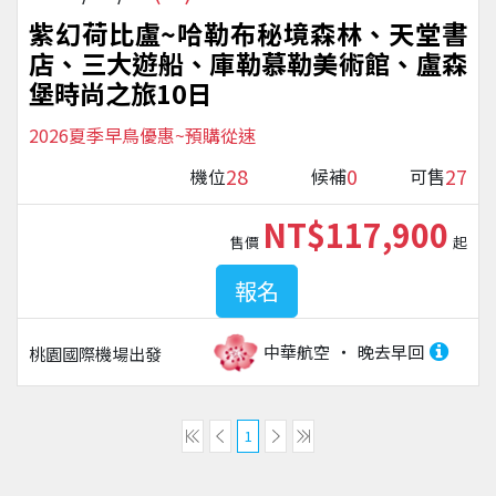
紫幻荷比盧~哈勒布秘境森林、天堂書
店、三大遊船、庫勒慕勒美術館、盧森
堡時尚之旅10日
2026夏季早鳥優惠~預購從速
28
0
27
機位
候補
可售
NT$117,900
售價
起
報名
中華航空
晚去早回
桃園國際機場
出發
1