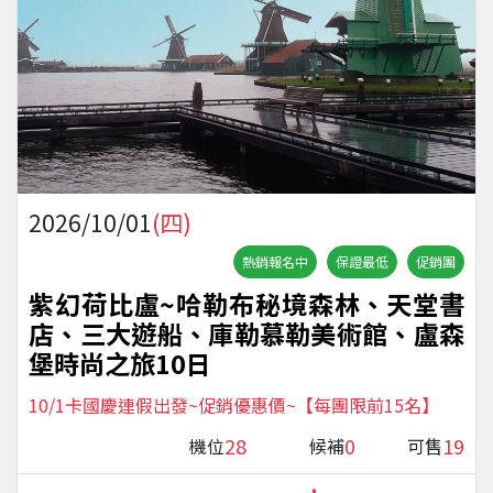
2026/10/01
(四)
熱銷報名中
保證最低
促銷團
紫幻荷比盧~哈勒布秘境森林、天堂書
店、三大遊船、庫勒慕勒美術館、盧森
堡時尚之旅10日
10/1卡國慶連假出發~促銷優惠價~【每團限前15名】
28
0
19
機位
候補
可售