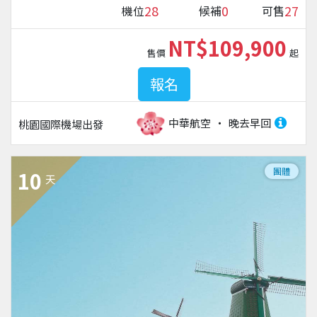
28
0
27
機位
候補
可售
NT$109,900
售價
起
報名
中華航空
晚去早回
桃園國際機場
出發
團體
10
天