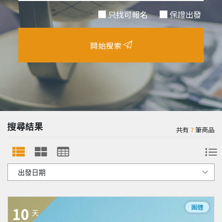
只找可報名
保證出發
開始搜索
搜尋結果
共有
7
筆商品
團體
10
天