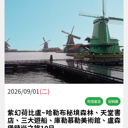
2026/09/01
(二)
保證最低
促銷團
紫幻荷比盧~哈勒布秘境森林、天堂書
店、三大遊船、庫勒慕勒美術館、盧森
堡時尚之旅10日