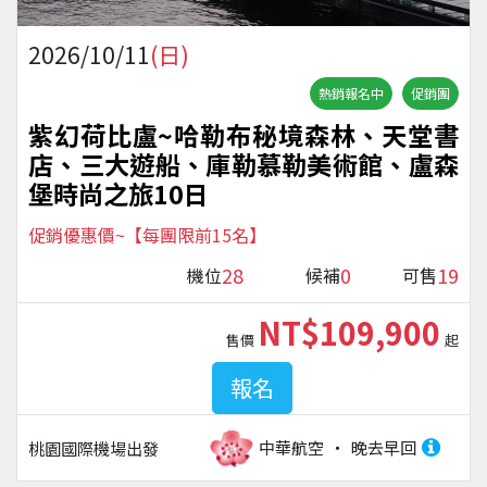
2026/10/11
(日)
熱銷報名中
促銷團
紫幻荷比盧~哈勒布秘境森林、天堂書
店、三大遊船、庫勒慕勒美術館、盧森
堡時尚之旅10日
促銷優惠價~【每團限前15名】
28
0
19
機位
候補
可售
NT$109,900
售價
起
報名
中華航空
晚去早回
桃園國際機場
出發