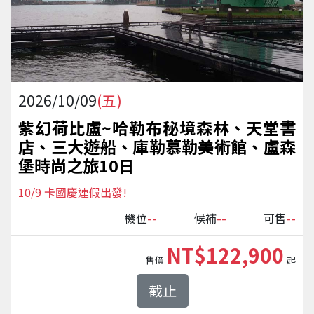
2026/10/09
(五)
紫幻荷比盧~哈勒布秘境森林、天堂書
店、三大遊船、庫勒慕勒美術館、盧森
堡時尚之旅10日
10/9 卡國慶連假出發!
--
--
--
機位
候補
可售
NT$122,900
售價
起
截止