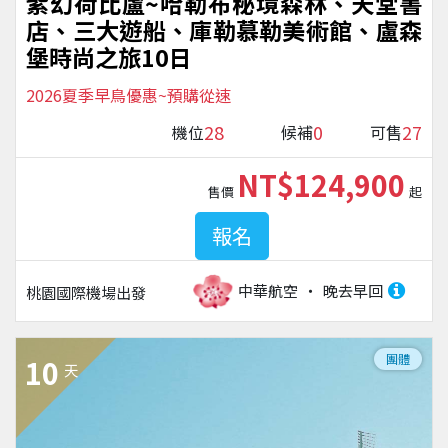
紫幻荷比盧~哈勒布秘境森林、天堂書
店、三大遊船、庫勒慕勒美術館、盧森
堡時尚之旅10日
2026夏季早鳥優惠~預購從速
28
0
27
機位
候補
可售
NT$124,900
售價
起
報名
中華航空
晚去早回
桃園國際機場
出發
團體
10
天