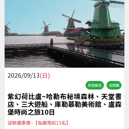
2026/09/13
(日)
保證最低
促銷團
紫幻荷比盧~哈勒布秘境森林、天堂書
店、三大遊船、庫勒慕勒美術館、盧森
堡時尚之旅10日
促銷優惠價~【每團限前15名】