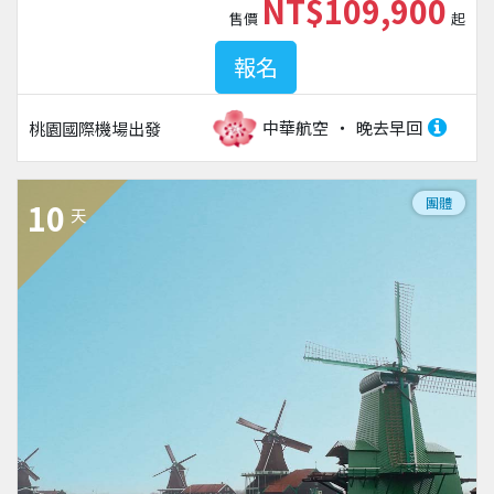
NT$109,900
售價
起
報名
中華航空
晚去早回
桃園國際機場
出發
團體
10
天