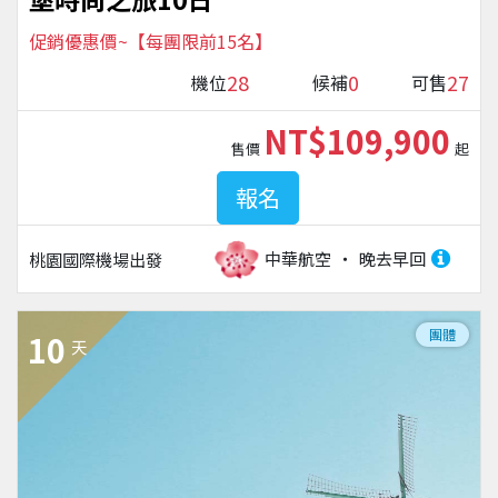
促銷優惠價~【每團限前15名】
28
0
27
機位
候補
可售
NT$109,900
售價
起
報名
中華航空
晚去早回
桃園國際機場
出發
團體
10
天