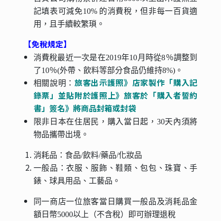
記填表可減免10% 的消費稅，但非每一百貨適
用，且手續較繁瑣。
【免稅規定】
消費稅最近一次是在2019年10月時從8％調整到
了10％(外帶、飲料等部分食品仍維持8%)。
旅客出示護照》店家製作「購入記
相關說明：
錄票」並貼附於護照上》旅客於「購入者誓約
書」簽名》將商品封箱或封袋
限非日本在住居民，購入當日起，30天內須將
物品攜帶出境。
消耗品：食品/飲料/藥品/化妝品
一般品：衣服、服飾、鞋類、包包、珠寶、手
錶、球具用品、工藝品。
同一商店一位旅客當日購買一般品及消耗品金
額日幣5000以上（不含稅）即可辦理退稅