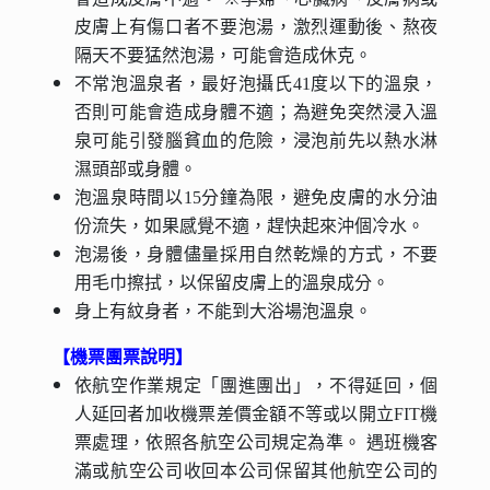
皮膚上有傷口者不要泡湯，激烈運動後、熬夜
隔天不要猛然泡湯，可能會造成休克。
不常泡溫泉者，最好泡攝氏41度以下的溫泉，
否則可能會造成身體不適；為避免突然浸入溫
泉可能引發腦貧血的危險，浸泡前先以熱水淋
濕頭部或身體。
泡溫泉時間以15分鐘為限，避免皮膚的水分油
份流失，如果感覺不適，趕快起來沖個冷水。
泡湯後，身體儘量採用自然乾燥的方式，不要
用毛巾擦拭，以保留皮膚上的溫泉成分。
身上有紋身者，不能到大浴場泡溫泉。
【機票團票說明】
依航空作業規定「團進團出」，不得延回，個
人延回者加收機票差價金額不等或以開立FIT機
票處理，依照各航空公司規定為準。 遇班機客
滿或航空公司收回本公司保留其他航空公司的