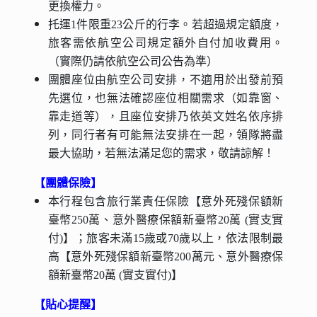
更換權力。
托運1件限重23公斤的行李。若超過規定額度，
旅客需依航空公司規定額外自付加收費用。
（實際仍請依航空公司公告為準）
團體座位由航空公司安排，不適用於出發前預
先選位，也無法確認座位相關需求（如靠窗、
靠走道等），且座位安排乃依英文姓名依序排
列，同行者有可能無法安排在一起，領隊將盡
最大協助，若無法滿足您的需求，敬請諒解！
【團體保險】
本行程包含旅行業責任保險【意外死殘保額新
臺幣250萬、意外醫療保額新臺幣20萬 (實支實
付)】；旅客未滿15歲或70歲以上，依法限制最
高【意外死殘保額新臺幣200萬元、意外醫療保
額新臺幣20萬 (實支實付)】
【貼心提醒】