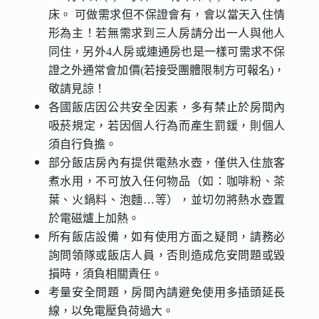
床。 可做需求但不保證會有，會以當天入住情
形為主！若無需求到三人房請分出一人與他人
同住，另外4人房或連通房也是一樣可需求不保
證之外通常會加價(若接受團體限制方可報名)，
敬請見諒！
各國飯店因公共安全因素，多有禁止於房間內
吸菸規定，若因個人行為而產生罰鍰，則個人
須自行負擔。
部分飯店房內有提供電熱水壺，僅供入住旅客
煮水用，不可放入任何物品（如：咖啡粉、茶
葉、火鍋料、泡麵…等），並切勿將熱水壺置
於電磁爐上加熱。
所有飯店設備，如有使用方面之疑問，請務必
詢問領隊或飯店人員，否則造成危安問題或毀
損時，須負相關責任。
考量安全問題，房間內請避免使用多插頭延長
線，以免電壓負荷過大。