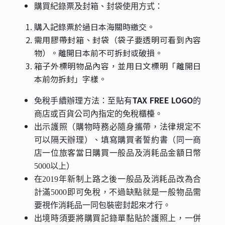
購買紀錄票及封箱、封袋使用方式：
購入記錄票於過日本海關時繳交。
需用膠帶封箱、封袋（袋子要透明可看到內容
物）。離開日本前不可拆封或破損。
箱子外標明物品內容，並用日文標明「離開日
本前勿拆封」字樣。
TAX FREE LOGO
免稅手續辦理方法：
至貼有
的
商店或百貨公司內指定的免稅櫃檯。
出示護照（購物時務必隨身攜帶，法律規定不
可以隔天辦理）、填寫購買者誓約書（同一商
店一位旅客當日購買一般品及消耗品金額日幣
5000以上）
在2019年新制上路之後一般品及消耗品改為合
計滿5000即可免稅，不過缺點就是一般物品需
要視作消耗品一同包裝密封起來才行。
出境時須要將購買記錄單黏貼於護照上，一併