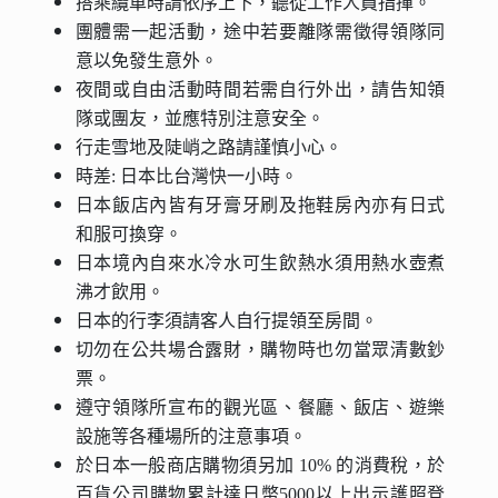
搭乘纜車時請依序上下，聽從工作人員指揮。
團體需一起活動，途中若要離隊需徵得領隊同
意以免發生意外。
夜間或自由活動時間若需自行外出，請告知領
隊或團友，並應特別注意安全。
行走雪地及陡峭之路請謹慎小心。
時差: 日本比台灣快一小時。
日本飯店內皆有牙膏牙刷及拖鞋房內亦有日式
和服可換穿。
日本境內自來水冷水可生飲熱水須用熱水壺煮
沸才飲用。
日本的行李須請客人自行提領至房間。
切勿在公共場合露財，購物時也勿當眾清數鈔
票。
遵守領隊所宣布的觀光區、餐廳、飯店、遊樂
設施等各種場所的注意事項。
於日本一般商店購物須另加 10% 的消費稅，於
百貨公司購物累計達日幣5000以上出示護照登