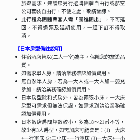
旅遊需求，建議您另行選購團體自由行或航空
公司套裝自由行，不便之處，敬請鑒諒。
行程為團體票客人需「團進團出」
此
，不可延
回，不得退票及延期使用，一經下訂不得取
消。
【日本房型備註說明】
住宿酒店皆以(二人一室)為主，保障您的旅遊品
質。
如需求單人房，請洽業務確認加價費用。
無自然單人房，若為一大人或一大人加一嬰兒
參加，請洽業務確認加價費用。
日本房型除和式房外，皆為兩張小床，一大床
房型可需求但無法保證，如需求到請洽業務確
認加價費用。
日本飯店房間坪數較小，多為18～21㎡不等，
故少有3人房型，如需加床可能會是：(1)一大床
+一行軍床 (2)二小床+一行軍床 (3)一大床+一小