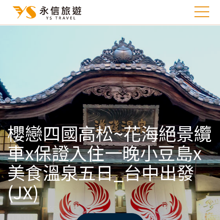
櫻戀四國高松~花海絕景纜
車x保證入住一晚小豆島x
美食溫泉五日_台中出發
(JX)