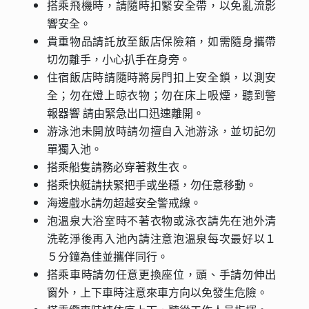
搭乘飛機時，請隨時扣緊安全帶，以免亂流影
響安全。
貴重物品請託放至飯店保險箱，如需隨身攜帶
切勿離手，小心扒手在身旁。
住宿飯店時請隨時將房門扣上安全鎖，以測安
全；勿在燈上晾衣物；勿在床上吸煙，聽到警
報器響 請由緊急出口迅速離開。
游泳池未開放時請勿擅自入池游泳，並切記勿
單獨入池。
搭乘船隻請務必穿著救生衣。
搭乘快艇請扶緊把手或坐穩，勿任意移動。
海邊戲水請勿超越安全警戒線。
泡溫泉大浴室時不著衣物或泳衣請先在池外清
洗乾淨後再入池內請注意泡溫泉每次最好以１
５分鐘為佳並攜伴同行。
搭乘車時請勿任意更換座位，頭、手請勿伸出
窗外，上下車時注意來車方向以免發生危險。