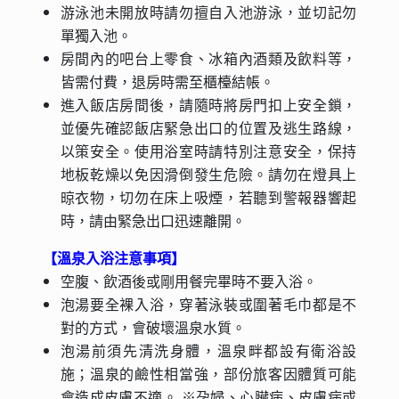
游泳池未開放時請勿擅自入池游泳，並切記勿
單獨入池。
房間內的吧台上零食、冰箱內酒類及飲料等，
皆需付費，退房時需至櫃檯結帳。
進入飯店房間後，請隨時將房門扣上安全鎖，
並優先確認飯店緊急出口的位置及逃生路線，
以策安全。使用浴室時請特別注意安全，保持
地板乾燥以免因滑倒發生危險。請勿在燈具上
晾衣物，切勿在床上吸煙，若聽到警報器響起
時，請由緊急出口迅速離開。
【溫泉入浴注意事項】
空腹、飲酒後或剛用餐完畢時不要入浴。
泡湯要全裸入浴，穿著泳裝或圍著毛巾都是不
對的方式，會破壞溫泉水質。
泡湯前須先清洗身體，溫泉畔都設有衛浴設
施；溫泉的鹼性相當強，部份旅客因體質可能
會造成皮膚不適。 ※孕婦、心臟病、皮膚病或