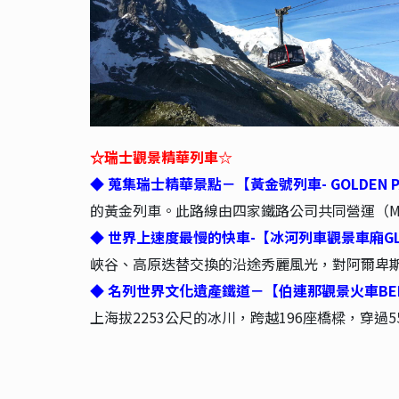
瑞士觀景精華列車☆
☆
◆ 蒐集瑞士精華景點－【黃金號列車- GOLDEN P
的黃金列車。此路線由四家鐵路公司共同營運（MO
◆ 世界上速度最慢的快車-【冰河列車觀景車廂GLACI
峽谷、高原迭替交換的沿途秀麗風光，對阿爾卑
◆ 名列世界文化遺產鐵道－【伯連那觀景火車BERNI
上海拔2253公尺的冰川，跨越196座橋樑，穿