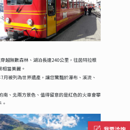
穿越無數森林、湖泊長達240公里，往茵特拉根
景相當美麗。
年7月被列為世界遺產，讓您驚豔於瀑布、溪流、
。
的南、北兩方景色、值得留意的是紅色的火車會攀
乎。
我要洽詢