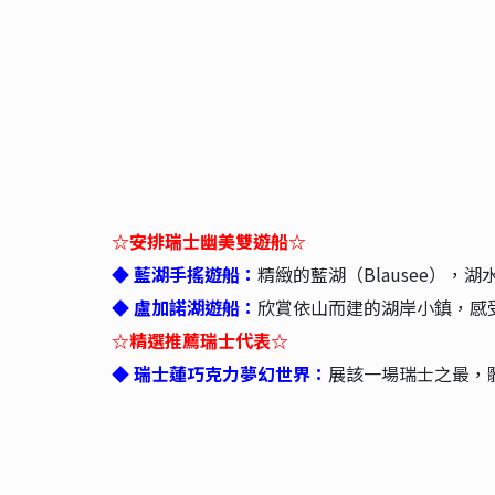
☆安排瑞士幽美雙遊船☆
◆ 藍湖手搖遊船：
精緻的藍湖（Blausee）
◆ 盧加諾湖遊船：
欣賞依山而建的湖岸小鎮，感
☆精選推薦瑞士代表☆
◆ 瑞士蓮巧克力夢幻世界：
展該一場瑞士之最，