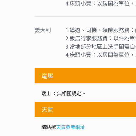
額外加價
項次
名稱
費