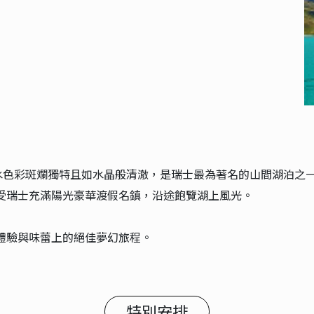
，湖水色彩斑斕獨特且如水晶般清澈，是瑞士最為著名的山間湖泊之
受瑞士充滿陽光豪華渡假名鎮，沿途飽覽湖上風光。
體驗與味蕾上的絕佳夢幻旅程。
特別安排