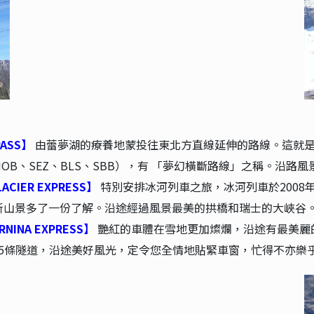
ASS】
由蕾夢湖的療養地蒙投往東北方直線延伸的路線。這就是
B、SEZ、BLS、SBB），有 「夢幻橫斷路線」之稱。沿路風
ER EXPRESS】
特別安排冰河列車之旅，冰河列車於2008
斯山景多了一份了解。沿途經過風景最美的拱橋和瑞士的大峽谷
NA EXPRESS】
艷紅的車體在雪地更加燦爛，沿途有最美麗
過55條隧道，沿途美好風光，定令您全情地貼緊車窗，忙得不亦樂