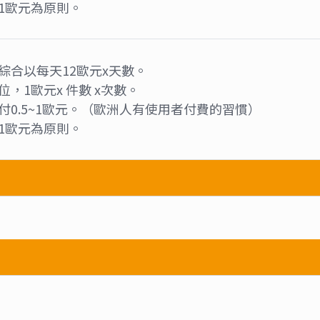
其它說明
用
是否團費已含
是否為必買項