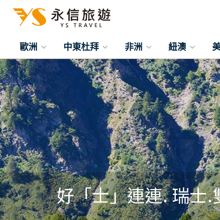
歐洲
中東杜拜
非洲
紐澳
好「士」連連. 瑞士.