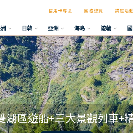
信用卡專區
團體總覽
講座活
美洲
日韓
亞洲
海島
遊輪
國
雙湖區遊船+三大景觀列車+精