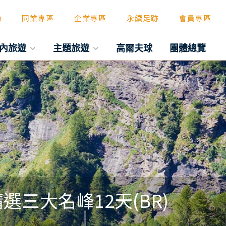
動
同業專區
企業專區
永續足跡
會員專區
內旅遊
主題旅遊
高爾夫球
團體總覽
選三大名峰12天(BR)