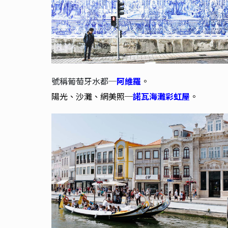
號稱葡萄牙水都─
阿維羅
。
陽光、沙灘、網美照─
諾瓦海灘彩虹屋
。