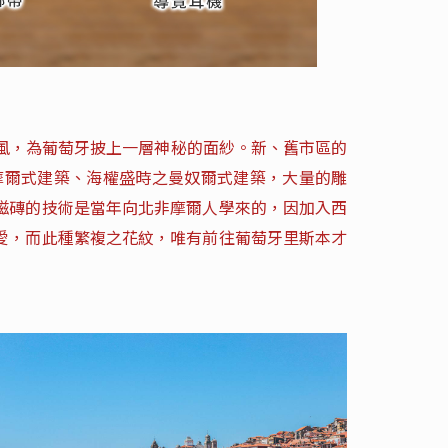
風，為葡萄牙披上一層神秘的面紗。新、舊市區的
摩爾式建築、海權盛時之曼奴爾式建築，大量的雕
磁磚的技術是當年向北非摩爾人學來的，因加入西
愛，而此種繁複之花紋，唯有前往葡萄牙里斯本才