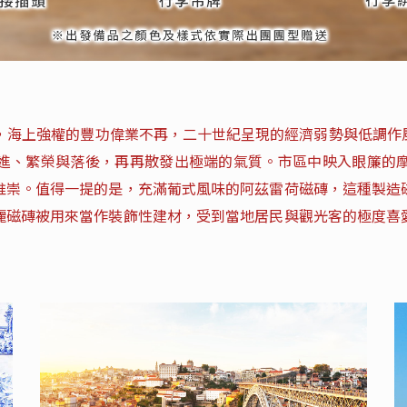
期，海上強權的豐功偉業不再，二十世紀呈現的經濟弱勢與低調作
進、繁榮與落後，再再散發出極端的氣質。市區中映入眼簾的
推崇。值得一提的是，充滿葡式風味的阿茲雷荷磁磚，這種製造
麗磁磚被用來當作裝飾性建材，受到當地居民與觀光客的極度喜