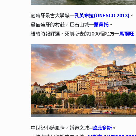
葡萄牙最古大學城─
孔英布拉(UNESCO 2013)
。
最葡萄牙的村莊，巨石山城─
蒙桑托
。
紐約時報評選，死前必去的1000
個地方─
馬爾旺
歐比多斯
中世紀小鎮風情，婚禮之城─
。