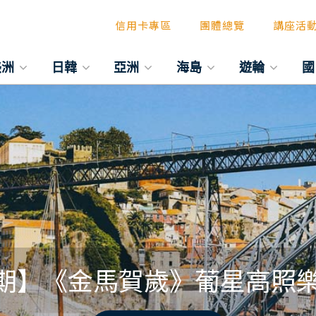
信用卡專區
團體總覽
講座活
美洲
日韓
亞洲
海島
遊輪
國
期】《金馬賀歲》葡星高照樂