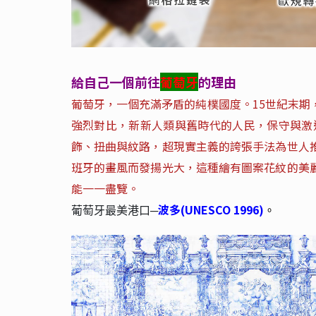
給自己一個前往
葡萄牙
的理由
葡萄牙，一個充滿矛盾的純樸國度。15世紀末
強烈對比，新新人類與舊時代的人民，保守與激
飾、扭曲與紋路，超現實主義的誇張手法為世人
班牙的畫風而發揚光大，這種繪有圖案花紋的美
能一一盡覽。
波多(UNESCO 1996)
葡萄牙最美港口─
。