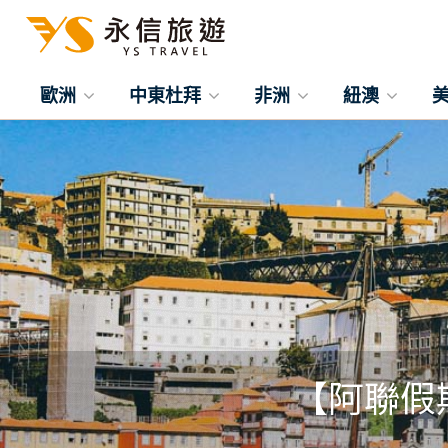
歐洲
中東杜拜
非洲
紐澳
【阿聯假