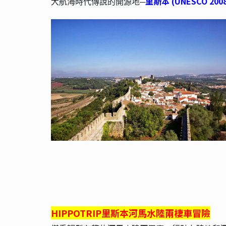
里斯本
(UNESCO 200
大航海時代傳說的開源地─
HIPPOTRIP里斯本河馬水陸兩棲車冒險