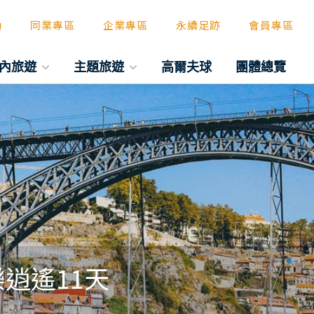
動
同業專區
企業專區
永續足跡
會員專區
內旅遊
主題旅遊
高爾夫球
團體總覽
逍遙11天