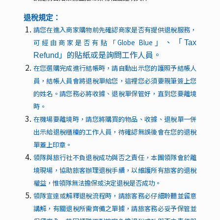
退稅規定：
請您在進入商家購物前先確認商家是否有提供退稅服務，
可經由商家是否有貼「Globe Blue
」、「Tax
」的貼紙或是詢問工作人員。
Refund
在您選購完成進行結帳時，請自動出示您的護照予結帳人
員，結帳人員會將退稅單給您，這裡您必須要親筆簽上您
的姓名。請您務必將收據、退稅單保管好，直到您要離境
時。
在機場要離境時，請您將購買的物品、收據、退稅單一併
出示給退稅櫃檯的工作人員，待確認無誤後會在您的退稅
單蓋上印章。
領隊與旅行社不負退稅成功與否之責任，本團領隊會於離
境現場，協助旅客辦理退稅手續，以維護所有旅客的退稅
權益，惟領隊無法擔保或決定退稅是否成功。
領隊宣達或解釋退稅流程時，請旅客務必仔細聆聽並留意
講解，有關退稅所需齊備之單據，請旅客務必妥予保管並