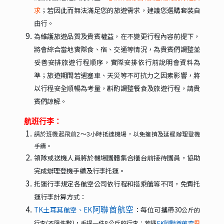
求
；若因此而無法滿足您的旅遊需求，建議您選購套裝自
由行。
為維護旅遊品質及貴賓權益，在不變更行程內容前提下，
將會綜合當地實際食、宿、交通等情況，為貴賓們調整並
妥善安排旅遊行程順序，實際安排依行前說明會資料為
準；旅遊期間若遇塞車、天災等不可抗力之因素影響，將
以行程安全順暢為考量，斟酌調整餐食及旅遊行程，請貴
賓們諒解。
航班行李：
小時抵達機場，以免擁擠及延遲辦理登機
請於班機起飛前2～3
手續。
領隊或送機人員將於機場團體集合櫃台前接待團員，協助
完成辦理登機手續及行李托運。
托運行李規定各航空公司依行程和搭乘艙等不同，免費托
運行李計算方式：
TK
土耳其航空、EK
：每位可攜帶30
阿聯酋航空
公斤的
行李(
不限件數)，手提一件8公斤的行李；若遇
EK
阿聯酋航空
巴