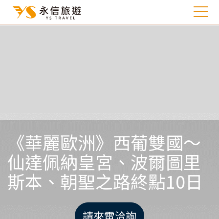
《華麗歐洲》西葡雙國～
仙達佩納皇宮、波爾圖里
斯本、朝聖之路終點10日
請來電洽詢