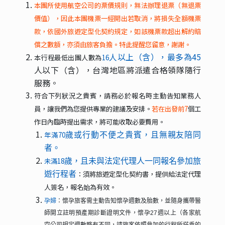
本團所使用航空公司的票價規則，無法辦理退票（無退票
價值），因此本團機票一經開出若取消，將損失全額機票
款，依國外旅遊定型化契約規定，如該機票款超出解約賠
償之數額，亦須由旅客負擔。特此提醒您留意，謝謝。
人以上（含），最多為45
本行程最低出團人數為
16
，台灣地區將派遣合格領隊隨行
人以下（含）
服務。
符合下列狀況之貴賓，請務必於報名時主動告知業務人
員，讓我們為您提供專業的建議及安排。
若在出發前7
個工
作日內臨時提出需求，將可能收取必要費用。
年滿70
歲或行動不便之貴賓，且無親友陪同
者。
未滿18
歲，且未與法定代理人一同報名參加旅
：須將旅遊定型化契約書，提供給法定代理
遊行程者
人簽名，報名始為有效。
孕婦
：懷孕旅客需主動告知懷孕週數及胎數，並隨身攜帶醫
師開立註明預產期診斷證明文件，懷孕27週以上（各家航