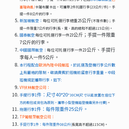
塞隆納進/
卡薩布蘭卡出，可攜帶2件托運行李(23公斤/件)，手
提一件8公斤的行李。
新加坡航空：
每位可托運行李總重25
公斤
(
不限件數)；手
提一件限重7公斤的行李(長、寬、高的總和不超過115公分)。
國泰航空:
每位可托運行李一件23
公斤；手提一件限重
公斤的行李。
7
中國國際航空：
每位可托運行李一件23
公斤、手提行
公斤。
李每人一件5
本行程配合
歐洲內陸中段航班
，於託運及登機行李公斤數
上有嚴格的限制，敬請貴賓於搭機前留意行李重量，中段
班機規定攜帶行李，如下:
VY
伏林航空公司：
手提行李1
件：尺寸40*20
*30CM(
尺寸以能放置在座位下
方的軟包或背包為原則，攜帶小型登機箱登機需另外付費)
。
公斤。
拖運行李1
件：每件限重件25
TP
葡萄牙航空公司：
公斤(
長寬高不超過115CM)。
手提行李1件：每件限重件08