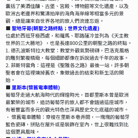
囊括了美酒佳釀、古堡、宮殿、博物館等文化遺產，以及
歐洲古老邊界和驚濤拍岸的海角海岸線等相當多元的景
觀，總是讓來自世界各地的旅人們流連忘返。
■
聖地牙哥(朝聖之路終點；世界文化遺產)
位處於西班牙極西處，和羅馬、耶路薩冷並列為《天主教
世界的三大勝地》，也是長達800公里的朝聖之路的終點。
1.
德孔波斯特拉大教堂：教堂外觀氣勢磅礴，巴洛克風格
的雕刻繁複精緻，每個細節都像在訴說過去千年的故事。
2.
菲斯特雷角：這裡是《聖雅各之路》最後一站，許多朝
聖者會在這裡燒掉舊衣，象徵過去的結束和新生活的開
始。
■
里斯本(懷舊電車體驗)
葡萄牙走過大航海時代的輝煌時光，首都里斯本曾是歐洲
最繁榮的城市，造訪葡萄牙的旅人都不會錯過這座城市，
有著豐富而多元的觀光特色也深具歷史文化底蘊的城市。
•
懷舊電車體驗：穿梭在里斯本巷弄間，一塊塊的葡萄牙
藍色瓷磚，拼貼在屋外或是裝飾在室內，世上很難找到比
這個更具風味。