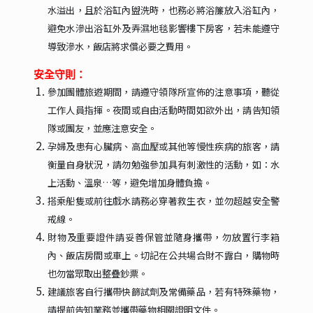
水溢出，且於浴缸內盥洗時，也務必將浴簾放入浴缸內，
避免水滲出浴缸外及弄濕地毯影響樓下房客，若未能遵守
導致滲水，飯店將求償必要之費用。
安全守則：
參加團體旅遊期間，請遵守領隊所宣佈的注意事項，聽從
工作人員指揮。夜間或自由活動時間如欲外出，請告知領
隊或團友，並應注意安全。
孕婦及患有心臟病、高血壓或其他等慢性疾病的旅客，請
衡量自身狀況，請勿勉強參加具有刺激性的活動，如：水
上活動、溫泉…等，避免增加身體負擔。
搭乘船隻或前往戲水請務必穿著救生衣，並勿超越安全警
戒線。
財物及重要證件請妥善保管並隨身攜帶，勿放置行李箱
內、飯店房間或車上。切記在公共場合財不露白，購物時
也勿當眾取出整疊鈔票。
建議旅客自行攜帶快篩試劑及常備藥品，若有特殊藥物，
請提前告知業務並攜帶藥物相關證明文件。