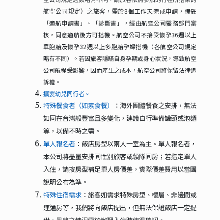
空公司規定週數略有不同，請旅客依照參加的行程所搭乘的
個工作天完成申請，備妥
航空公司規定）之旅客，需於3
「適航申請書」、「診斷書」，經由航空公司醫務部門審
核，同意適航後方可搭機。航空公司不接受懷孕36週以上
單胞胎及懷孕32週以上多胞胎孕婦搭機（各航空公司規定
略有不同）。若因旅客隱瞞自身孕期或身心狀況，導致航空
公司航程受影響，因而產生之成本，航空公司將保留法律追
訴權。
攜嬰幼兒同行者。
特殊餐食者（如素食餐）
：海外團體餐食之安排，無法
如同在台灣般豐富且多變化，建議自行準備罐頭或泡麵
等，以備不時之需。
單人報名者
：飯店房型以兩人一室為主。單人報名者，
本公司將盡量安排同性別旅客或領隊同房；若指定單人
入住，請按房型補足單人房價差，實際價差費用以當團
說明公布為準。
特殊住宿需求
：旅客如需求特殊房型、樓層、非邊間或
連通房等，我們將向飯店提出，但無法保證飯店一定提