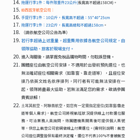
公斤(
長寬高不超過158CM)。
拖運行李1件：每件限重件23
IB
西班牙航空公司：
公斤，長寬高不超過：55*40*25cm
手提行李1件：10
公斤，長寬高總和不超過158cm
。
拖運行李1件：23
（請依航空公司公告為準）
若行李超過上述重量，超重費用依據各航空公司規定，由
領隊協助、旅客於現場支付。
進入海關後，請掌握免稅品購物時間，勿耽誤登機。
團體座位由航空公司安排，不適用於出發前預先選位，也
無法確認座位相關需求（如靠窗、靠走道等），且座位安
排乃依英文姓名依序排列，同行者有可能無法安排在一
起，領隊將盡最大協助，若無法滿足您的需求，敬請參團
貴賓諒解！
靠走
土耳其航空、阿聯酋航空，如您有一定需指定座位(如靠窗/
道等個人需求)，航空公司將視航班狀況提供線上付款選位服
務，可洽業務人員詢問，待團體機票開票後可提供個人票號
等，供您上航空公司官網做線上付費選位。(需特別說明：航空
公司座位調整皆保有最終決定權，選位不代表100%不會被航空