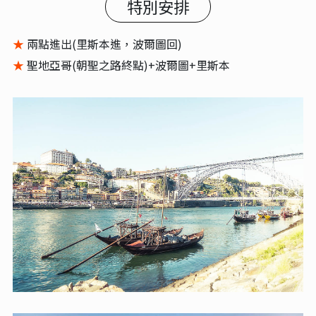
特別安排
★
兩點進出(里斯本進，波爾圖回)
★
聖地亞哥(朝聖之路終點)+波爾圖+里斯本