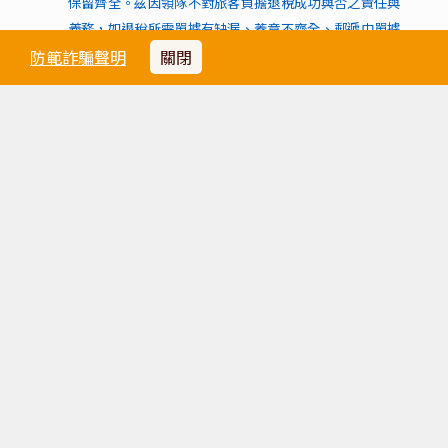
保留齊全。茲因領隊不對旅客負擔退稅成功與否之責任與
義務，如退稅所需單據有缺漏、蓋章不齊全、郵遞中單據
防範詐騙聲明
關閉
不慎遺失、申辦中遭海關拒絕蓋章、或有其他因素導致退
稅失敗時，旅客須自負責任，敬請知悉。
旅行社所提供之說明僅供參考用，如各國退稅規定、退稅
金額有所變動時，悉知該國最新規定為準。
電壓
西班牙 ：西班牙電壓皆為１２７．２２０Ｖ ５
０Ｈｚ
天氣
請點選
天氣參考網址