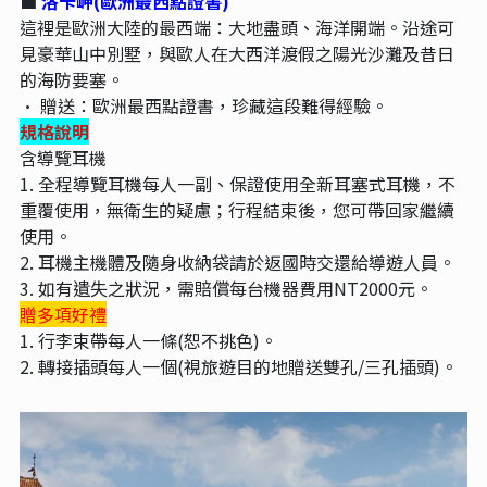
■
洛卡岬(歐洲最西點證書)
這裡是歐洲大陸的最西端：大地盡頭、海洋開端。沿途可
見豪華山中別墅，與歐人在大西洋渡假之陽光沙灘及昔日
的海防要塞。
•
贈送：歐洲最西點證書，珍藏這段難得經驗。
規格說明
含導覽耳機
1.
全程導覽耳機每人一副、保證使用全新耳塞式耳機，不
重覆使用，無衛生的疑慮；行程結束後，您可帶回家繼續
使用。
2.
耳機主機體及隨身收納袋請於返國時交還給導遊人員。
3.
如有遺失之狀況，需賠償每台機器費用NT2000元。
贈多項好禮
1.
行李束帶每人一條(恕不挑色)。
2.
轉接插頭每人一個(視旅遊目的地贈送雙孔/三孔插頭)。