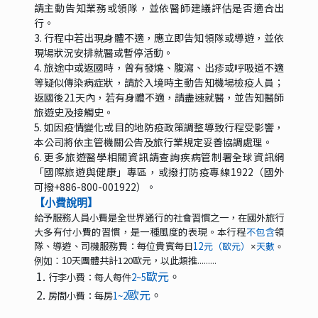
請主動告知業務或領隊，並依醫師建議評估是否適合出
行。
3. 行程中若出現身體不適，應立即告知領隊或導遊，並依
現場狀況安排就醫或暫停活動。
4. 旅途中或返國時，曾有發燒、腹瀉、出疹或呼吸道不適
等疑似傳染病症狀，請於入境時主動告知機場檢疫人員；
返國後21天內，若有身體不適，請盡速就醫，並告知醫師
旅遊史及接觸史。
5. 如因疫情變化或目的地防疫政策調整導致行程受影響，
本公司將依主管機關公告及旅行業規定妥善協調處理。
6. 更多旅遊醫學相關資訊請查詢疾病管制署全球資訊網
「國際旅遊與健康」專區，或撥打防疫專線1922（國外
可撥+886-800-001922）。
【小費說明】
給予服務人員小費是全世界通行的社會習慣之一，在國外旅行
大多有付小費的習慣，是一種風度的表現。本行程
不包含
領
隊、導遊、司機服務費：每位貴賓每日
12
元（歐元）
天數
×
。
天團體共計120歐元，以此類推.........
例如：10
歐元
行李小費：每人每件
2~5
。
歐元
房間小費：每房
1~2
。