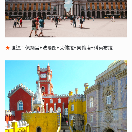
★
世遺：佩納宮+波爾圖+艾佛拉+貝倫塔+科英布拉