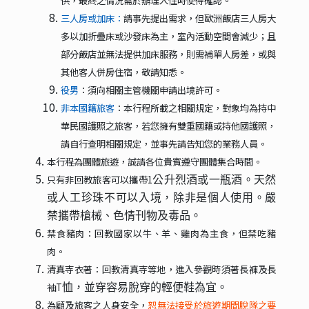
供，最終之情況需於辦理入住時使得確認。
三人房或加床：
請事先提出需求，但歐洲飯店三人房大
多以加折疊床或沙發床為主，室內活動空間會減少；且
部分飯店並無法提供加床服務，則需補單人房差，或與
其他客人併房住宿，敬請知悉。
役男
：須向相關主管機關申請出境許可。
非本國籍旅客
：本行程所載之相關規定，對象均為持中
華民國護照之旅客，若您擁有雙重國籍或持他國護照，
請自行查明相關規定，並事先請告知您的業務人員。
本行程為團體旅遊，誠請各位貴賓遵守團體集合時間。
只有非回教旅客可以攜帶1
公升烈酒或一瓶酒。天然
或人工珍珠不可以入境，除非是個人使用。嚴
禁攜帶槍械、色情刊物及毒品。
禁食豬肉：回教國家以牛、羊、雞肉為主食，但禁吃豬
肉。
清真寺衣著：回教清真寺等地，進入參觀時須著長褲及長
袖T
恤，並穿容易脫穿的輕便鞋為宜。
為顧及旅客之人身安全，
恕無法接受於旅遊期間脫隊之要