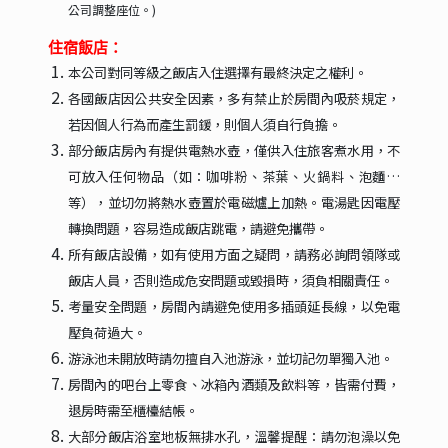
公司調整座位。)
住宿飯店：
本公司對同等級之飯店入住選擇有最終決定之權利。
各國飯店因公共安全因素，多有禁止於房間內吸菸規定，
若因個人行為而產生罰鍰，則個人須自行負擔。
部分飯店房內有提供電熱水壺，僅供入住旅客煮水用，不
可放入任何物品（如：咖啡粉、茶葉、火鍋料、泡麵…
等），並切勿將熱水壺置於電磁爐上加熱。電湯匙因電壓
轉換問題，容易造成飯店跳電，請避免攜帶。
所有飯店設備，如有使用方面之疑問，請務必詢問領隊或
飯店人員，否則造成危安問題或毀損時，須負相關責任。
考量安全問題，房間內請避免使用多插頭延長線，以免電
壓負荷過大。
游泳池未開放時請勿擅自入池游泳，並切記勿單獨入池。
房間內的吧台上零食、冰箱內酒類及飲料等，皆需付費，
退房時需至櫃檯結帳。
大部分飯店浴室地板無排水孔，溫馨提醒：請勿泡澡以免