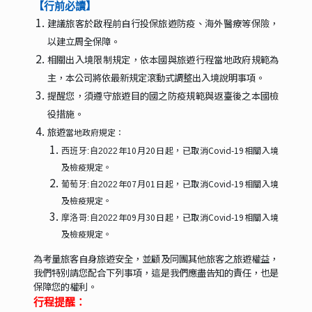
【行前必讀】
建議旅客於啟程前自行投保旅遊防疫、海外醫療等保險，
以建立周全保障。
相關出入境限制規定，依本國與旅遊行程當地政府規範為
主，本公司將依最新規定滾動式調整出入境說明事項。
提醒您，須遵守旅遊目的國之防疫規範與返臺後之本國檢
役措施。
旅遊
當地政府規定：
年10月20日起，已取消Covid-19相關入境
西班牙:自2022
及檢疫規定。
年07月01日起，已取消Covid-19相關入境
葡萄牙:自2022
及檢疫規定。
年09月30日起，已取消Covid-19相關入境
摩洛哥:自2022
及檢疫規定。
為考量旅客自身旅遊安全，並顧及同團其他旅客之旅遊權益，
我們特別請您配合下列事項，這是我們應盡告知的責任，也是
保障您的權利。
行程提醒：