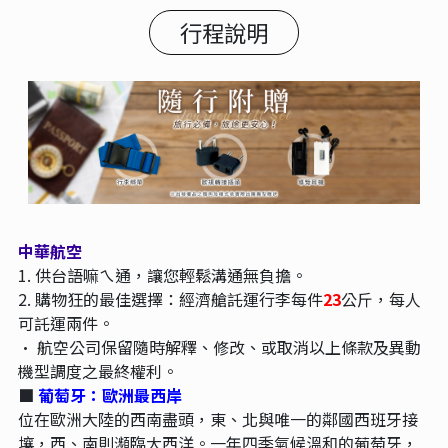
行程說明
中華航空
1.
供台語嘛ㄟ通，讓您輕鬆溝通無負擔。
2.
購物狂的最佳選擇：經濟艙託運行李每件
23
公斤，每人
可託運兩件。
•
航空公司保留隨時解釋、修改、或取消以上條款及異動
機型調度之最終權利。
■
葡萄牙：歐洲最西岸
位在歐洲大陸的西南盡頭，東、北與唯一的鄰國西班牙接
壤，西、南則瀕臨大西洋。一年四季氣候溫和的葡萄牙，