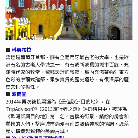
■
科英布拉
曾經是葡萄牙首都，擁有全葡萄牙最古老的大學，也是歐
洲著名的古老大學城之一。有著或新或舊的城市百態，充
滿時代感的教堂、驚豔設計的餐廳，城內充滿著強烈東方
色彩的摩爾式建築，眾多寶貴的歷史遺跡，有很深厚的歷
史文化發掘性。
■
波爾圖
2014年再次被投票選為《最佳歐洲目的地》，在
TripAdvisor的《2013旅行者之選》評選結果中，被評為
《歐洲新興目的地》第二名。古樸的街景、繽紛的房舍和
質樸的人們，整座城市瀰漫著南歐熱情奔放的情調，憑藉
歷史構織起獨特的美麗古城。