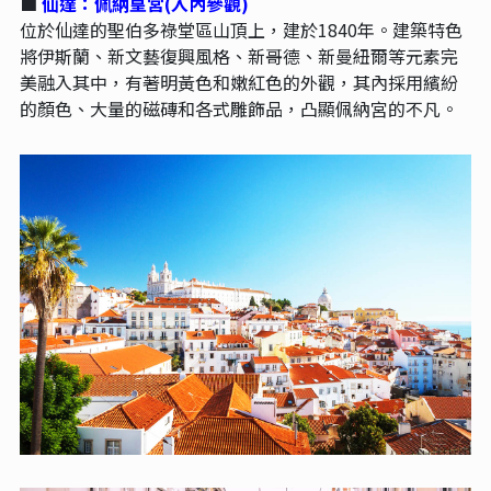
■
仙達：佩納皇宮(入內參觀)
位於仙達的聖伯多祿堂區山頂上，建於1840年。建築特色
將伊斯蘭、新文藝復興風格、新哥德、新曼紐爾等元素完
美融入其中，有著明黃色和嫩紅色的外觀，其內採用繽紛
的顏色、大量的磁磚和各式雕飾品，凸顯佩納宮的不凡。