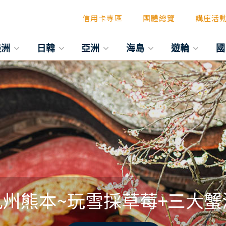
信用卡專區
團體總覽
講座活
美洲
日韓
亞洲
海島
遊輪
國
九州熊本~玩雪採草莓+三大蟹溫