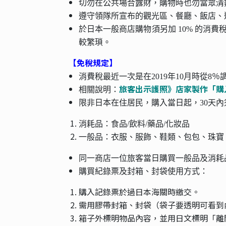
切勿在公共場合露財，購物時也勿當眾清
遵守領隊所宣布的觀光區、餐廳、飯店、
於日本一般商店購物須另加 10% 的消
較繁瑣。
【免稅規定】
消費稅最近一次是在2019年10月時從8％
旅客出示護照》店家製作「購
相關說明：
限非日本在住居民，購入當日起，30天
消耗品：食品/飲料/藥品/化妝品
一般品：衣服、服飾、鞋類、包包、珠寶
同一商店一位旅客當日購買一般品及消耗品
購買紀錄票及封箱、封袋使用方式：
購入記錄票於過日本海關時繳交。
需用膠帶封箱、封袋（袋子要透明可看到
箱子外標明物品內容，並用日文標明「離