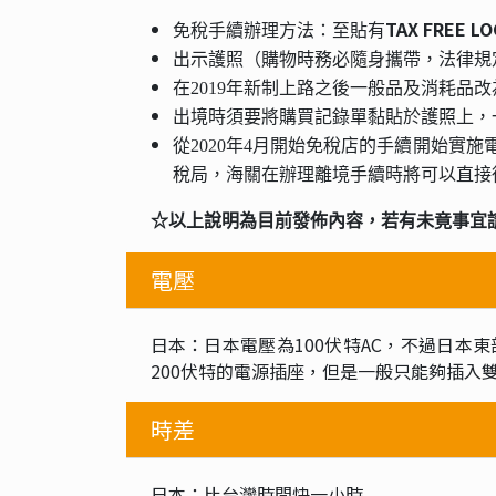
TAX FREE L
免稅手續辦理方法：
至貼有
出示護照（購物時務必隨身攜帶，法律規
在2019年新制上路之後一般品及消耗品
出境時須要將購買記錄單黏貼於護照上，
從2020年4月開始免稅店的手續開始
稅局，海關在辦理離境手續時將可以直接
☆以上說明為目前發佈內容，若有未竟事宜
電壓
日本：日本電壓為100伏特AC，不過日本
200伏特的電源插座，但是一般只能夠插入
時差
日本：比台灣時間快一小時