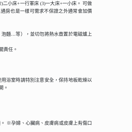
二小床+一行軍床 (3)一大床+一小床。 可做
連通房也是一樣可需求不保證之外通常會加價
、泡麵…等），並切勿將熱水壺置於電磁爐上
關責任。
使用浴室時請特別注意安全，保持地板乾燥以
開。
。 ※孕婦、心臟病、皮膚病或皮膚上有傷口