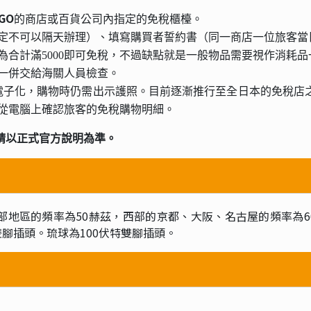
OGO
的商店或百貨公司內指定的免稅櫃檯。
定不可以隔天辦理）、填寫購買者誓約書（同一商店一位旅客當日
改為合計滿5000即可免稅，不過缺點就是一般物品需要視作消耗
一併交給海關人員檢查。
實施電子化，購物時仍需出示護照。目前逐漸推行至全日本的免稅
從電腦上確認旅客的免稅購物明細。
請以正式官方說明為準。
東部地區的頻率為50赫茲，西部的京都、大阪、名古屋的頻率為6
雙腳插頭。琉球為100伏特雙腳插頭。