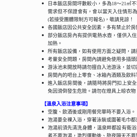
日本飯店房間坪數較小，多為18～21㎡不等
需求但不保證會有，會以當天入住情形為
(若接受團體限制方可報名)，敬請見諒！
各國飯店因公共安全因素，多有禁止於房
部分飯店房內有提供電熱水壺，僅供入住
加熱。
所有飯店設備，如有使用方面之疑問，請
考量安全問題，房間內請避免使用多插頭
游泳池未開放時請勿擅自入池游泳，並切
房間內的吧台上零食、冰箱內酒類及飲料
進入飯店房間後，請隨時將房門扣上安全
免因滑倒發生危險。請勿在燈具上晾衣物
【溫泉入浴注意事項】
空腹、飲酒後或剛用餐完畢時不要入浴。
泡湯要全裸入浴，穿著泳裝或圍著毛巾都
泡湯前須先清洗身體，溫泉畔都設有衛浴
者不要泡湯，激烈運動後、熬夜隔天不要