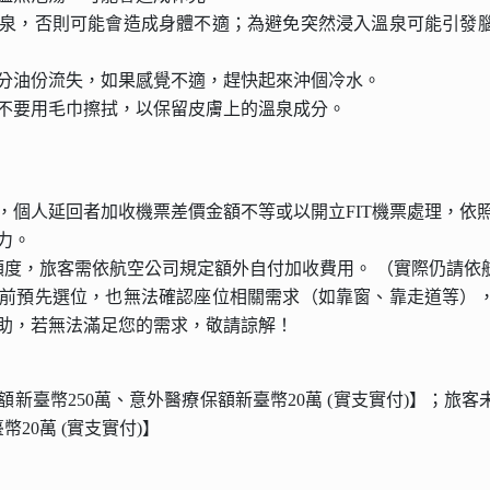
溫泉，否則可能會造成身體不適；為避免突然浸入溫泉可能引發
水分油份流失，如果感覺不適，趕快起來沖個冷水。
不要用毛巾擦拭，以保留皮膚上的溫泉成分。
，個人延回者加收機票差價金額不等或以開立FIT機票處理，依
力。
額度，旅客需依航空公司規定額外自付加收費用。 （實際仍請依
前預先選位，也無法確認座位相關需求（如靠窗、靠走道等）
助，若無法滿足您的需求，敬請諒解！
新臺幣250萬、意外醫療保額新臺幣20萬 (實支實付)】；旅客
20萬 (實支實付)】