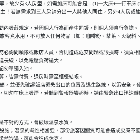
，故少有3人房型，如需加床可能會是：(1)一大床+一行軍床 (2)
主！若無需求到三人房請分出一人與他人同住，另外4人房或
間內吸菸規定，若因個人行為而產生罰鍰，則個人須自行負擔。
旅客煮水用，不可放入任何物品（如：咖啡粉、茶葉、火鍋料
務必詢問領隊或飯店人員，否則造成危安問題或毀損時，須負相
延長線，以免電壓負荷過大。
記勿單獨入池。
等，皆需付費，退房時需至櫃檯結帳。
鎖，並優先確認飯店緊急出口的位置及逃生路線，以策安全。
，切勿在床上吸煙，若聽到警報器響起時，請由緊急出口迅速離
是不對的方式，會破壞溫泉水質。
設施；溫泉的鹼性相當強，部份旅客因體質可能會造成皮膚不適
猛然泡湯，可能會造成休克。