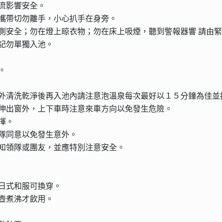
流影響安全。
攜帶切勿離手，小心扒手在身旁。
測安全；勿在燈上晾衣物；勿在床上吸煙，聽到警報器響 請由
記勿單獨入池。
。
外清洗乾淨後再入池內請注意泡溫泉每次最好以１５分鐘為佳並
伸出窗外，上下車時注意來車方向以免發生危險。
揮。
隊同意以免發生意外。
知領隊或團友，並應特別注意安全。
日式和服可換穿。
壺煮沸才飲用。