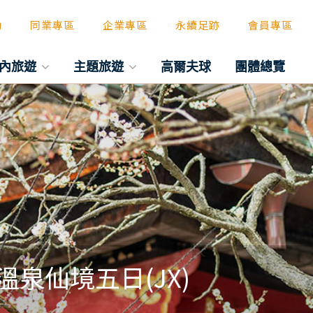
動
同業專區
企業專區
永續足跡
會員專區
內旅遊
主題旅遊
高爾夫球
團體總覽
泉仙境五日(JX)