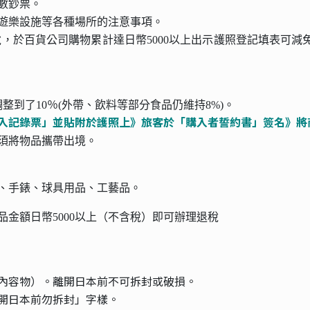
數鈔票。
遊樂設施等各種場所的注意事項。
費稅，於百貨公司購物累計達日幣5000以上出示護照登記填表可減
調整到了10％(外帶、飲料等部分食品仍維持8%)。
入記錄票」並貼附於護照上》旅客於「購入者誓約書」簽名》將
內須將物品攜帶出境。
、手錶、球具用品、工藝品。
金額日幣5000以上（不含稅）即可辦理退稅
內容物）。離開日本前不可拆封或破損。
開日本前勿拆封」字樣。