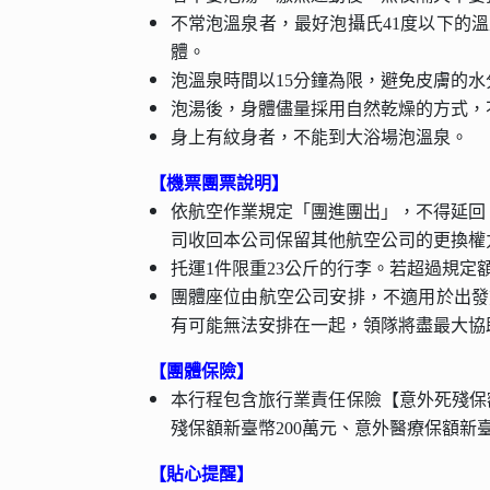
不常泡溫泉者，最好泡攝氏41度以下的
體。
泡溫泉時間以15分鐘為限，避免皮膚的
泡湯後，身體儘量採用自然乾燥的方式，
身上有紋身者，不能到大浴場泡溫泉。
【機票團票說明】
依航空作業規定「團進團出」，不得延回
司收回本公司保留其他航空公司的更換權
托運1件限重23公斤的行李。若超過規定
團體座位由航空公司安排，不適用於出發
有可能無法安排在一起，領隊將盡最大協
【團體保險】
本行程包含旅行業責任保險【意外死殘保額
殘保額新臺幣200萬元、意外醫療保額新臺幣
【貼心提醒】