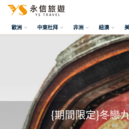
歐洲
中東杜拜
非洲
紐澳
{期間限定}冬戀