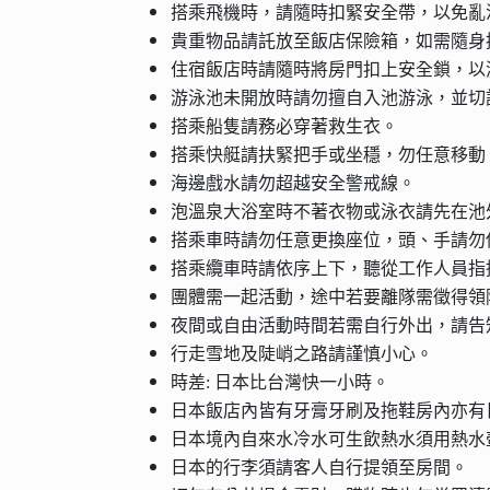
搭乘飛機時，請隨時扣緊安全帶，以免亂
貴重物品請託放至飯店保險箱，如需隨身
住宿飯店時請隨時將房門扣上安全鎖，以
游泳池未開放時請勿擅自入池游泳，並切
搭乘船隻請務必穿著救生衣。
搭乘快艇請扶緊把手或坐穩，勿任意移動
海邊戲水請勿超越安全警戒線。
泡溫泉大浴室時不著衣物或泳衣請先在池
搭乘車時請勿任意更換座位，頭、手請勿
搭乘纜車時請依序上下，聽從工作人員指
團體需一起活動，途中若要離隊需徵得領
夜間或自由活動時間若需自行外出，請告
行走雪地及陡峭之路請謹慎小心。
時差: 日本比台灣快一小時。
日本飯店內皆有牙膏牙刷及拖鞋房內亦有
日本境內自來水冷水可生飲熱水須用熱水
日本的行李須請客人自行提領至房間。