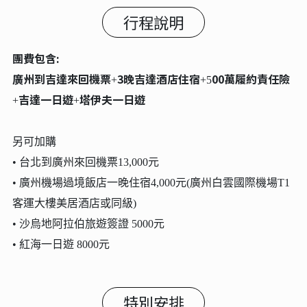
行程說明
團費包含:
廣州到吉達來回機票
3晚吉達酒店住宿
00萬履約責任險
+
+5
吉達一日遊
塔伊夫一日遊
+
+
另可加購
• 台北到廣州來回機票13,000元
• 廣州機場過境飯店一晚住宿4,000元(廣州白雲國際機場T1
客運大樓美居酒店或同級)
• 沙烏地阿拉伯旅遊簽證 5000元
• 紅海一日遊 8000元
特別安排