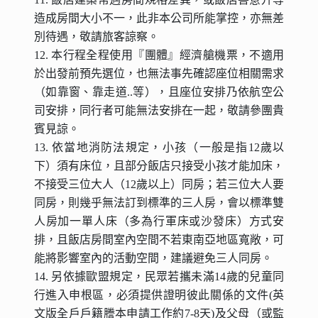
造成房間大小不一，此非本公司所能掌控，亦無差
別待遇，敬請旅客諒察。
12. 本行程全程使用『團體』經濟艙機票，不適用
於出發前預先選位，也無法事先確認座位相關需求
（如靠窗、靠走道..等），且座位安排乃依航空公
司安排，同行者可能無法安排在一起，敬請參團貴
賓見諒。
13. 依當地消防法規定，小孩（一般是指12歲以
下）須有床位，且部分飯店只接受小孩才能加床，
不接受三位大人（12歲以上）同房；若三位大人要
同房，則幾乎無法訂到標準的三人房，會以標準雙
人房加一單人床（多為行軍床或沙發床）方式安
排，且飯店房間室內空間不若東南亞地區寬敞，可
能將影響室內的活動空間，建議避免三人同房。
14. 另依據歐盟規定，民眾若攜未滿14歲的兒童同
行進入申根區，必須提供證明彼此關係的文件(英
文版全戶戶籍謄本申請工作約7-8天)及父母（或監