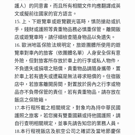
護人）的同意書，而且所有相關文件均應翻譯成英
文或擬前往國家的官方語言。
15. 上、下遊覽車或遊覽觀光區時，慎防搶劫或扒
手，錢財或護照等貴重物品務必慎重保管。離開飯
店或遊覽車時，請仔細檢查隨身物品以免遺失。
16. 歐洲地區保險法規明定，旅遊團體所使用的遊
覽車對車內的旅客（依團體名單）人身安全保有意
外險，但對旅客所存放於車上的行李或私人物件，
不負遺失或損壞之賠償，貴重物品請隨身攜帶，置
於車上若有遺失或遭竊是無法尋求賠償的。住宿飯
店中，若旅客離開房間，對置放於房內之行李或物
品亦不負帶保管的責任，若有貴重物品，請存放在
飯店之保險箱。
17.本行程所載之相關規定，對象均為持中華民國
護照之旅客，若您擁有雙重國籍或持他國護照，請
自行查明相關規定，並事先請告知您的業務人員。
18.本行程視飯店及航空公司之確認及當地節慶保