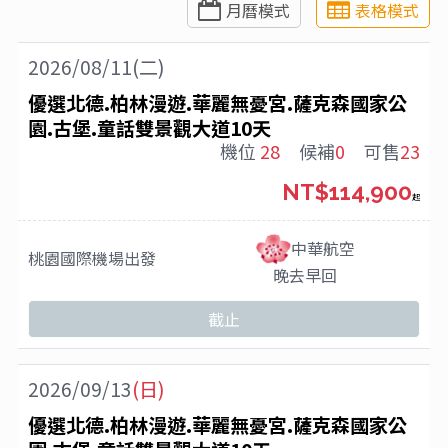
月曆模式
表格模式
2026/08/11(二)
優選北德.柏林漫遊.華麗無憂宮.薩克森國家公
園.古堡.童話雙景觀大道10天
機位
28
候補
0
可售
23
NT$114,900
起
中華航空
桃園國際機場
出發
晚去早回
截止
2026/09/13
(日)
優選北德.柏林漫遊.華麗無憂宮.薩克森國家公