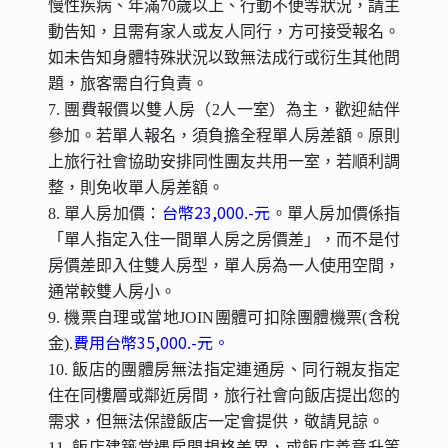
慢性疾病、年滿70歲以上、行動不便等狀況，請主
動告知，且需有家人或友人同行，方可接受報名。
如未告知身體特殊狀況以致無法成行或衍生其他問
題，旅客需自行負責。
7. 團費報價以雙人房（2人一室）為主，歡迎結伴
參加。若單人報名，須負擔全程單人房差額。原則
上旅行社會協助安排同性團友共用一室，若順利調
整，則免收單人房差額。
台幣23,000.-元
8. 單人房加價：
。單人房加價係指
「單人指定入住一間單人房之房價差」，而不是付
房價差即入住雙人房型，單人房為一人使用空間，
通常較雙人房小。
9. 機票自理或當地JOIN團體可扣除團體機票(含稅
費用台幣35,000.-元。
金).
10. 飯店的團體房無法指定連通房、同行親友指定
住在同樓層或鄰近房間，旅行社會向飯店提出您的
需求，但無法保證飯店一定會提供，敬請見諒。
11. 飯店建築常遇房間規格差異，或飯店善意升等