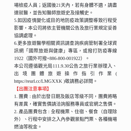
場檢疫人員；返國後21天內，若有身體不適，請盡
速就醫，並告知醫師旅遊史及接觸史。
5.如因疫情變化或目的地防疫政策調整導致行程受
影響，本公司將依主管機關公告及旅行業規定妥善
協調處理。
6.更多旅遊醫學相關資訊請查詢疾病管制署全球資
訊網「國際旅遊與健康」專區，或撥打防疫專線
1922（國外可撥+886-800-001922）。
本公司遵循觀光局111.9.30公告之旅行業辦理入、
出境團體旅遊操作指引作業(
https://reurl.cc/LMGXXK )敬請務必詳閱。
【出團注意事項】
1. 團費 : 由於出發日期及飯店等級不同，團費將略
有差異，確實售價請洽詢服務專員或官網之售價。
2. 產品團費包含 : 全程機票、住宿、餐食（自理除
外）、行程中安排之入內參觀景點門票、各種機場
燃油等稅金。