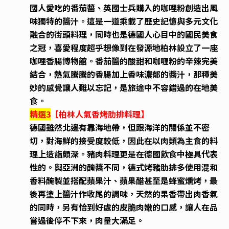
國人愛吃的番茄醬、英國士兵購入的咖哩粉創造出風
味獨特的醬汁。這是一道乘載了歷史記憶與多元文化
融合的街頭料理，同時也是德國人心目中的國民美食
之冠，喜愛程度超乎想像到在發源地柏林設立了一座
咖哩香腸博物館。番茄醬的酸甜和咖喱粉的辛辣完美
結合，熱氣騰騰的香腸加上香味濃郁的醬汁，那種美
妙的感覺讓人難以忘記，是旅途中不容錯過的在地美
食。
精選3
【柏林人氣香烤肋排料理】
德國雖然北邊有靠海地帶，但跟海洋的關係並不密
切，對海鮮的接受度較低，因此在以肉類為主食的料
理上造詣頗深。豬肉料理更是在德國飲食中極具代表
性的。與亞洲的醃醬不同，德式烤豬肋排多使用混和
香料醃製並搭配蘋果汁、蘋果醋甚至是蜂蜜燻烤，最
後再塗上醬汁作收尾的調味，天然的果香帶出肉香氣
的同時，另有恰到好處的皮脆肉嫩的口感，讓人在品
嘗過後停不下來，肉量大滿足。