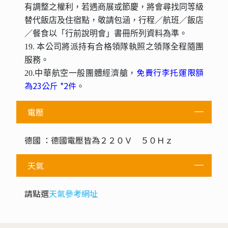
有調整之權利，若遇商展或節慶，將會尋找同等級
替代飯店及住宿點，敬請包涵，行程／航班／飯店
／餐食以「行前說明會」書冊所列資料為準。
19. 本公司將派持有合格領隊執照之領隊全程隨團
服務。
免費行李托運限額
20.中華航空一般團體經濟艙，
為23公斤 *2件
。
電壓
德國 ：德國電壓皆為２２０Ｖ ５０Ｈｚ
天氣
請點選
天氣參考網址