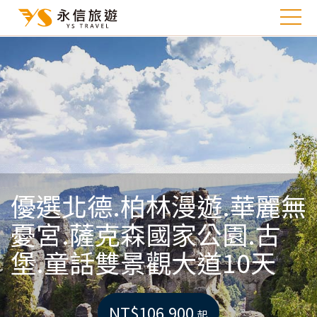
優選北德.柏林漫遊.華麗無
憂宮.薩克森國家公園.古
堡.童話雙景觀大道10天
NT$106,900
起