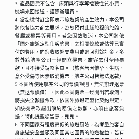
3. 產品團費不包含 : 床頭與行李等禮貌性質小費、
機場來回接送、護照辦理費。
4. 當您繳付訂金即表示旅遊契約產生效力，本公司
將依各協力商之要求，為您預付此趟旅程的旅館、
餐廳或機票等費用。若您因故取消，本公司將依
「國外旅遊定型化契約書」之相關條款或估算已實
付的費用，向您收取超支費用或退回剩餘訂金。多
數外籍航空公司一經開立機票，旅客需付全額票
款，且不接受調整名單。（旅客若因懷孕、生病、
意外受傷等因素取消機票，航空公司皆無法退款）
5.本團所使用航空公司的票價規則，無法辦理退票
（無退票價值），因此本團機票一經開出若取消，
將損失全額機票款，依國外旅遊定型化契約規定，
如該機票款超出解約賠償之數額，亦須由旅客負
擔。特此提醒您留意，謝謝。
6. 不同國家有程度高低的旅遊風險，為考量旅客自
身旅遊安全並顧及同團其它團員的旅遊權益，若有