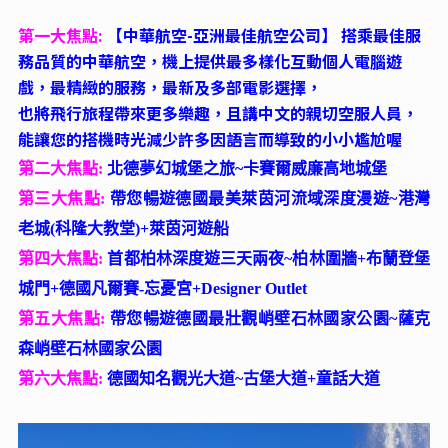
第一大焦點:
【中華航空-亞洲最佳航空公司】 搭乘最佳服
務品質的中華航空，機上提供最多樣化互動個人電腦遊
戲，最精緻的服務，最新及多部電影選擇，
也將飛行旅程帶來更多樂趣，且講中文的親切空服人員，
能讓您的搭機時光減少許多因語言而導致的小小尷尬喔
第二大焦點:
北德夢幻城堡之旅~卡賽爾威廉高地城堡
第三大焦點:
帶您暢遊德國最美萊茵河流域深度漫遊~港灣
老城(科隆大教堂)+萊茵河遊船
第四大焦點:
首都柏林深度遊三天兩夜~柏林圍牆+布蘭登堡
城門+德國凡爾賽-忘憂宮+Designer Outlet
第五大焦點:
帶您暢遊德國最壯觀峭壁石林國家公園~薩克
森峭壁石林國家公園
第六大焦點:
德國知名觀光大道~古堡大道+童話大道