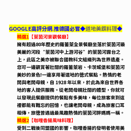
GOOGLE高評分網.推德國必嘗◆
道地美饌料理
◆
精選1
【萊茵河景觀餐廳】
擁有超過80年歷史的羅蕾萊全景餐廳坐落於萊茵河最
美麗的河段“萊茵河中上游河谷”的萊茵河露台之
上，此區之美亦被聯合國教科文組織列為世界遺產。
您可一邊觀賞著壯闊的羅蕾萊岩、卡茨城堡和萊茵河
美妙的景色!一邊享用著道地的徳式餐點。熱情的老
闆與老闆母親，自 1928 年以來，於此為來自世界各
地的客人提供服務。從老闆母親壯闊的體型，你就可
以發現此餐廳提供的餐點有多美味，每位旅客來到這
裡都能有難忘的回憶，也讓老闆母親，成為旅客口耳
相傳，旅徳曾遇過最風趣熱情的萊茵河胖媽媽一稱。
精選2
【咖哩香腸風味料理】
受到二戰後同盟國的影響，咖哩香腸的發明者使用美