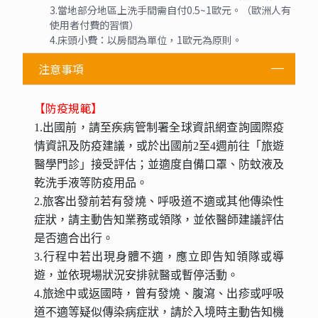
3.當地部分地區上洗手間需自付0.5~1歐元。（歐洲人有
使用者付費的習慣）
4.床頭小費：以房間為單位，1歐元為原則。
注意事項
【防疫規範】
1.出國前，請至疾病管制署全球資訊網查詢國際疫
情資訊及防疫建議，或於出國前2至4週前往「旅遊
醫學門診」接受評估；並適度自備口罩、防蚊液及
乾洗手液等防疫用品。
2.旅客出發前若有發燒、呼吸道不適或其他傳染性
症狀，請主動告知業務或領隊，並依醫師建議評估
是否適合出行。
3.行程中若出現身體不適，應立即告知領隊或導
遊，並依現場狀況安排就醫或暫停活動。
4.旅途中或返國時，曾有發燒、腹瀉、出疹或呼吸
道不適等疑似傳染病症狀，請於入境時主動告知機