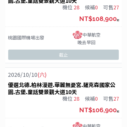
園.古堡.童話雙景觀大道10天
機位
28
候補
0
可售
27
NT$108,900
起
中華航空
桃園國際機場
出發
晚去早回
截止
2026/10/10
(六)
優選北德.柏林漫遊.華麗無憂宮.薩克森國家公
園.古堡.童話雙景觀大道10天
機位
28
候補
0
可售
27
NT$106,900
起
中華航空