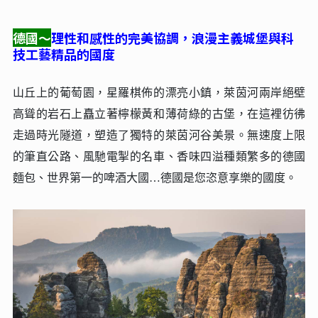
德國～
理性和感性的完美協調，浪漫主義城堡與科
技工藝精品的國度
山丘上的葡萄園，星羅棋佈的漂亮小鎮，萊茵河兩岸絕壁
高聳的岩石上矗立著檸檬黃和薄荷綠的古堡，在這裡彷彿
走過時光隧道，塑造了獨特的萊茵河谷美景。無速度上限
的筆直公路、風馳電掣的名車、香味四溢種類繁多的德國
麵包、世界第一的啤酒大國…德國是您恣意享樂的國度。