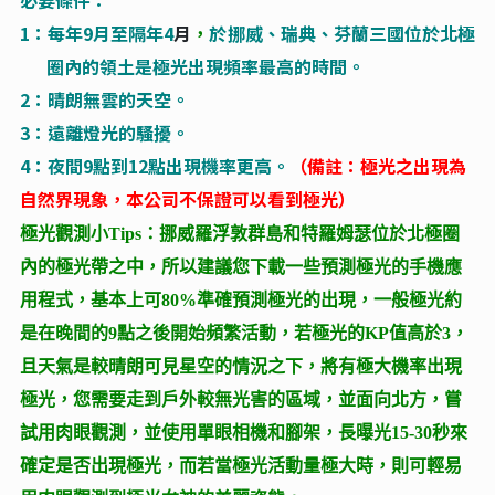
必要條件：
1
：每年9月至隔年4
月
，
於挪威、瑞典、芬蘭三國位於北極
圈內的領土是極光出現頻率最高的時間。
2
：晴朗無雲的天空。
3
：遠離燈光的騷擾。
4
：夜間9點到12點出現機率更高。
（備註：極光之出現為
自然界現象，本公司不保證可以看到極光）
極光觀測小Tips：挪威羅浮敦群島和特羅姆瑟位於北極圈
內的極光帶之中，所以建議您下載一些預測極光的手機應
用程式，基本上可80%準確預測極光的出現，一般極光約
是在晚間的9點之後開始頻繁活動，若極光的KP值高於3，
且天氣是較晴朗可見星空的情況之下，將有極大機率出現
極光，您需要走到戶外較無光害的區域，並面向北方，嘗
試用肉眼觀測，並使用單眼相機和腳架，長曝光15-30秒來
確定是否出現極光，而若當極光活動量極大時，則可輕易