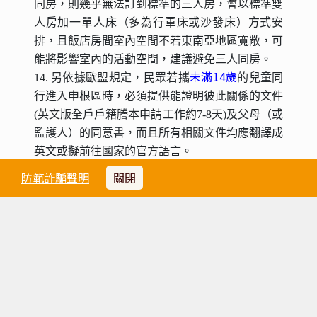
同房，則幾乎無法訂到標準的三人房，會以標準雙
人房加一單人床（多為行軍床或沙發床）方式安
排，且飯店房間室內空間不若東南亞地區寬敞，可
能將影響室內的活動空間，建議避免三人同房。
未滿14歲
14. 另依據歐盟規定，民眾若攜
的兒童同
行進入申根區時，必須提供能證明彼此關係的文件
(英文版全戶戶籍謄本申請工作約7-8天)及父母（或
監護人）的同意書，而且所有相關文件均應翻譯成
英文或擬前往國家的官方語言。
15. 上、下遊覽車或遊覽觀光區時，慎防搶劫或扒
防範詐騙聲明
關閉
手，錢財或護照等貴重物品務必慎重保管。離開飯
店或遊覽車時，請仔細檢查隨身物品以免遺失。
16. 歐洲地區保險法規明定，旅遊團體所使用的遊
覽車對車內的旅客（依團體名單）人身安全保有意
外險，但對旅客所存放於車上的行李或私人物件，
不負遺失或損壞之賠償，貴重物品請隨身攜帶，置
於車上若有遺失或遭竊是無法尋求賠償的。住宿飯
店中，若旅客離開房間，對置放於房內之行李或物