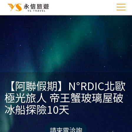
【阿聯假期】N°RDIC北歐
極光旅人 帝王蟹玻璃屋破
冰船探險10天
請來電洽詢