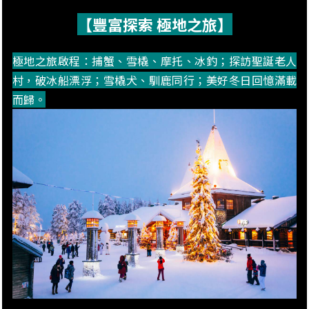
【豐富探索 極地之旅】
極地之旅啟程：捕蟹、雪橇、摩托、冰釣；探訪聖誕老人
村，破冰船漂浮；雪橇犬、馴鹿同行；美好冬日回憶滿載
而歸。