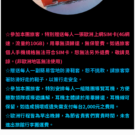
☆參加本團旅客，特別贈送每人一張歐洲上網SIM卡(4G網
速，流量約10GB)，用畢無須歸還，無保管費。如遇旅客
個人手機規格無法符合SIM卡，恕無法另外退費，敬請見
諒。(非歐洲地區無法使用)
☆贈送每人一副簡易雪地防滑鞋套，恕不挑款，請旅客穿
著防滑好走的鞋子，以策行走安全。
☆參加本團旅客，特別安排每人一組隨團導覽耳機，方便
聽取領隊或導遊講解，耳機主體請於用畢歸還，耳機線可
保留，如造成損壞或遺失需支付每台2,000元之費用。
☆歐洲行程皆為早出晚歸，為節省貴賓們寶貴時間，未含
進出旅館行李搬運費。