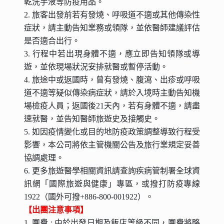
乾洗手液等防疫用品。
2. 旅客出發前若有發燒、呼吸道不適或其他傳染性
症狀，請主動告知業務或領隊，並依醫師建議評估
是否適合出行。
3. 行程中若出現身體不適，應立即告知領隊或導
遊，並依現場狀況安排就醫或暫停活動。
4. 旅途中或返國時，曾有發燒、腹瀉、出疹或呼吸
道不適等疑似傳染病症狀，請於入境時主動告知機
場檢疫人員；返國後21天內，若有身體不適，請盡
速就醫，並告知醫師旅遊史及接觸史。
5. 如因疫情變化或目的地防疫政策調整導致行程受
影響，本公司將依主管機關公告及旅行業規定妥善
協調處理。
6. 更多旅遊醫學相關資訊請查詢疾病管制署全球資
訊網「國際旅遊與健康」專區，或撥打防疫專線
1922（國外可撥+886-800-001922）。
【出團注意事項】
1. 團費 : 由於出發日期及飯店等級不同，團費將略