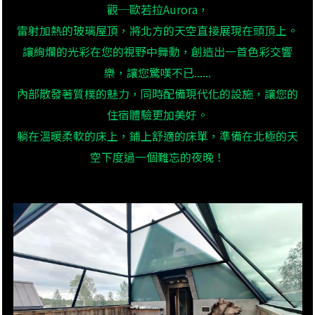
觀─歐若拉Aurora，
雷射加熱的玻璃屋頂，將北方的天空直接展現在頭頂上。
讓絢爛的光彩在您的視野中舞動，創造出一首色彩交響
樂，讓您驚嘆不已......
內部散發著質樸的魅力，同時配備現代化的設施，讓您的
住宿體驗更加美好。
躺在溫暖柔軟的床上，鋪上舒適的床單，準備在北極的天
空下度過一個難忘的夜晚！