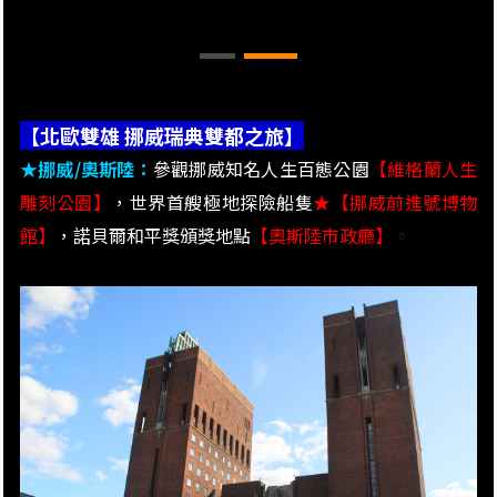
【北歐雙雄 挪威瑞典雙都之旅】
★挪威/奧斯陸：
參觀挪威知名人生百態公園
【維格蘭人生
雕刻公園】
，世界首艘極地探險船隻
★
【挪威前進號博物
館】
，諾貝爾和平獎頒獎地點
【奧斯陸市政廳】
。