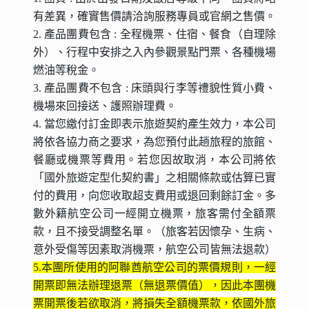
有差異，確實售價請洽詢服務專員或官網之售價。
2. 產品團費包含 : 全程機票、住宿、餐食（自理除
外）、行程中安排之入內參觀景點門票、各種機場
燃油等稅金。
3. 產品團費不包含 : 床頭與行李等禮貌性質小費、
機場來回接送、護照辦理費。
4. 當您繳付訂金即表示旅遊契約產生效力，本公司
將依各協力商之要求，為您預付此趟旅程的旅館、
餐廳或機票等費用。若您因故取消，本公司將依
「國外旅遊定型化契約書」之相關條款或估算已實
付的費用，向您收取超支費用或退回剩餘訂金。多
數外籍航空公司一經開立機票，旅客需付全額票
款，且不接受調整名單。（旅客若因懷孕、生病、
意外受傷等因素取消機票，航空公司皆無法退款）
5.
本團所使用的阿聯酋航空公司的票價規則，一經
開票即無法辦理退票（無退票價值），因此本團機
票開票後若欲取消，將損失全額機票款，依國外旅