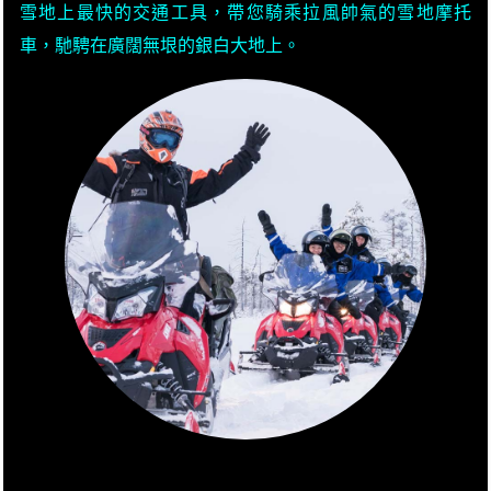
雪地上最快的交通工具，帶您騎乘拉風帥氣的雪地摩托
車，馳騁在廣闊無垠的銀白大地上。