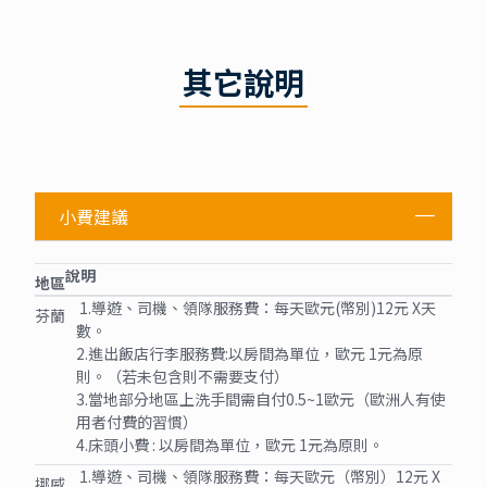
其它說明
小費建議
說明
地區
1.導遊、司機、領隊服務費：每天歐元(幣別)12元 X天
芬蘭
數。
2.進出飯店行李服務費:以房間為單位，歐元 1元為原
則。（若未包含則不需要支付）
3.當地部分地區上洗手間需自付0.5~1歐元（歐洲人有使
用者付費的習慣）
4.床頭小費 : 以房間為單位，歐元 1元為原則。
1.導遊、司機、領隊服務費：每天歐元（幣別）12元 X
挪威