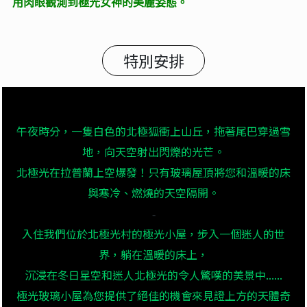
用肉眼觀測到極光女神的美麗姿態。
特別安排
午夜時分，一隻白色的北極狐衝上山丘，拖著尾巴穿過雪
地，向天空射出閃爍的光芒。
北極光在拉普蘭上空爆發！只有玻璃屋頂將您和溫暖的床
與寒冷、燃燒的天空隔開。
-
入住我們位於北極光村的極光小屋，步入一個迷人的世
界，躺在溫暖的床上，
沉浸在冬日星空和迷人北極光的令人驚嘆的美景中......
極光玻璃小屋為您提供了絕佳的機會來見證上方的天體奇