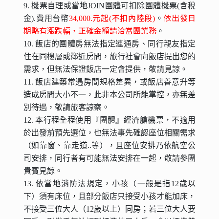
9. 機票自理或當地JOIN團體可扣除團體機票(含稅
依出發日
金).費用台幣
34,000.
元起(不扣內陸段)
。
期略有漲跌幅，正確金額請洽當團業務
。
10. 飯店的團體房無法指定連通房、同行親友指定
住在同樓層或鄰近房間，旅行社會向飯店提出您的
需求，但無法保證飯店一定會提供，敬請見諒。
11. 飯店建築常遇房間規格差異，或飯店善意升等
造成房間大小不一，此非本公司所能掌控，亦無差
別待遇，敬請旅客諒察。
12. 本行程全程使用『團體』經濟艙機票，不適用
於出發前預先選位，也無法事先確認座位相關需求
（如靠窗、靠走道..等），且座位安排乃依航空公
司安排，同行者有可能無法安排在一起，敬請參團
貴賓見諒。
13. 依當地消防法規定，小孩（一般是指12歲以
下）須有床位，且部分飯店只接受小孩才能加床，
不接受三位大人（12歲以上）同房；若三位大人要