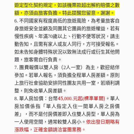
遊定型化契約規定，如該機票款超出解約賠償之數
額，亦須由旅客負擔。特此提醒您留意，謝謝。
6. 不同國家有程度高低的旅遊風險，為考量旅客自
身旅遊安全並顧及同團其它團員的旅遊權益，若有
慢性疾病、年滿70歲以上、行動不便等狀況，請主
動告知，且需有家人或友人同行，方可接受報名。
如未告知身體特殊狀況以致無法成行或衍生其他問
題，旅客需自行負責。
7. 團費報價以雙人房（2人一室）為主，歡迎結伴
參加。若單人報名，須負擔全程單人房差額。原則
上旅行社會協助安排同性團友共用一室，若順利調
整，則免收單人房差額。
45
標準單間)
8. 單人房加價：台幣
,0
00.元起
(
。單人
房加價係指「單人指定入住一間單人房之房價
差」，而不是付房價差即入住雙人房型，單人房為
一人使用空間，通常較雙人房小。
依出發日期略有
漲跌幅，正確金額請洽當團業務。