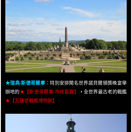
★瑞典/斯德哥爾摩：
特別安排聞名世界諾貝爾頒獎晚宴舉
辦地的
★
【斯德哥爾摩-市政藍廳】
，
全世界最古老的戰艦
★
【瓦薩號戰艦博物館】
。