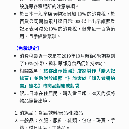
設施等各種場所的注意事項。
於日本一般商店購物須另加 10% 的消費稅，於
百貨公司購物累計達日幣5000以上出示護照登
記填表可減免10% 的消費稅，但非每一百貨適
用，且手續較繁瑣。
【免稅規定】
消費稅最近一次是在2019年10月時從8％調整到
了10％(外帶、飲料等部分食品仍維持8%)。
旅客出示護照》店家製作「購入記
相關說明：
錄票」並貼附於護照上》旅客於「購入者誓約
書」簽名》將商品封箱或封袋
限非日本在住居民，購入當日起，30天內須將
物品攜帶出境。
消耗品：食品/飲料/藥品/化妝品
一般品：衣服、服飾、鞋類、包包、珠寶、手
錶、球具用品、工藝品。