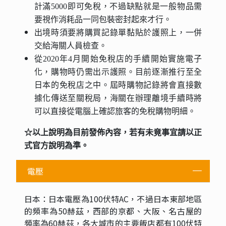
計滿5000即可免稅，不過缺點就是一般物品需
要視作消耗品一同包裝密封起來才行。
出境時須要將購買記錄單黏貼於護照上，一併
交給海關人員檢查。
從2020年4月開始免稅店的手續開始實施電子
化，購物時仍需出示護照。目前逐漸推行至全
日本的免稅店之中。屆時購物記錄將會直接數
據化傳送至關稅局，海關在辦理離境手續時將
可以直接從電腦上確認旅客的免稅購物明細。
☆以上說明為目前發佈內容，若有未竟事宜請以正
式官方說明為準。
電壓
日本：日本電壓為100伏特AC，不過日本東部地區
的頻率為50赫茲，西部的京都、大阪、名古屋的
頻率為60赫茲，各大城市的主要飯店都有100伏特