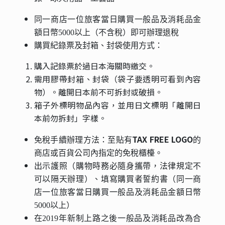
同一商店一位旅客當日購買一般品及消耗品金
額日幣5000以上（不含稅）即可辦理退稅
購買紀錄票及封箱、封袋使用方式：
購入記錄票於過日本海關時繳交。
需用膠帶封箱、封袋（袋子要透明可看到內容
物）。離開日本前不可拆封或破損。
箱子外標明物品內容，並用日文標明「離開日
本前勿拆封」字樣。
TAX FREE LOGO
免稅手續辦理方法：
至貼有
的
商店或百貨公司內指定的免稅櫃檯。
出示護照（購物時務必隨身攜帶，法律規定不
可以隔天辦理）、填寫購買者誓約書（同一商
店一位旅客當日購買一般品及消耗品金額日幣
5000以上）
在2019年新制上路之後一般品及消耗品改為合