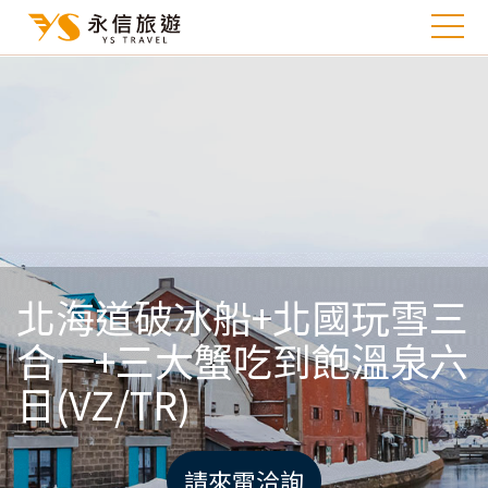
北海道破冰船+北國玩雪三
合一+三大蟹吃到飽溫泉六
日(VZ/TR)
請來電洽詢