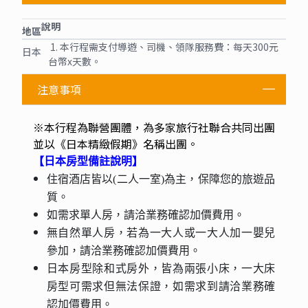
說明
地區
1. 本行程需支付導遊、司機、領隊服務費：每天300元
日本
台幣x天數。
注意事項
※本行程為聯營團體，為多家旅行社聯合共同出團
並以《日本精緻假期》名稱出團。
【日本房型備註說明】
住宿酒店皆以(二人一室)為主，保障您的旅遊品
質。
如需求單人房，請洽業務確認加價費用。
無自然單人房，若為一大人或一大人加一嬰兒
參加，請洽業務確認加價費用。
日本房型除和式房外，皆為兩張小床，一大床
房型可需求但無法保證，如需求到請洽業務確
認加價費用。