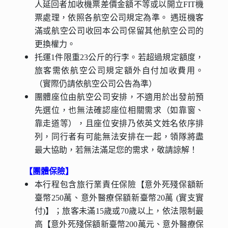
人延回者加收機票差價金額不等或以開立FIT機
票處理，依照各航空公司規定為準。 遇班機客
滿或航空公司收回本公司保留其他航空公司的
更換權力。
托運1件限重23公斤的行李。若超過規定額度，
旅客需依航空公司規定額外自付加收費用。
（實際仍請依航空公司公告為準）
團體座位由航空公司安排，不適用於出發前預
先選位，也無法確認座位相關需求（如靠窗、
靠走道等），且座位安排乃依英文姓名依序排
列，同行者有可能無法安排在一起，領隊將盡
最大協助，若無法滿足您的需求，敬請諒解！
【團體保險】
本行程包含旅行業責任保險【意外死殘保額新
臺幣250萬、意外醫療保額新臺幣20萬 (實支實
付)】；旅客未滿15歲或70歲以上，依法限制最
高【意外死殘保額新臺幣200萬元、意外醫療保