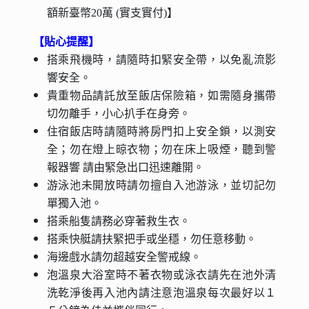
額新臺幣20萬 (實支實付)】
【貼心提醒】
搭乘飛機時，請隨時扣緊安全帶，以免亂流影
響安全。
貴重物品請託放至飯店保險箱，如需隨身攜帶
切勿離手，小心扒手在身旁。
住宿飯店時請隨時將房門扣上安全鎖，以測安
全；勿在燈上晾衣物；勿在床上吸煙，聽到警
報器響 請由緊急出口迅速離開。
游泳池未開放時請勿擅自入池游泳，並切記勿
單獨入池。
搭乘船隻請務必穿著救生衣。
搭乘快艇請扶緊把手或坐穩，勿任意移動。
海邊戲水請勿超越安全警戒線。
泡溫泉大浴室時不著衣物或泳衣請先在池外清
洗乾淨後再入池內請注意泡溫泉每次最好以１