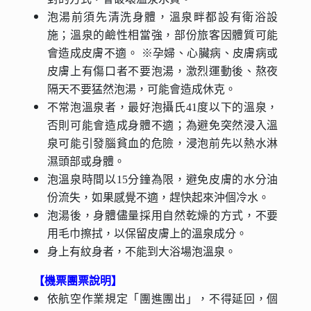
泡湯前須先清洗身體，溫泉畔都設有衛浴設
施；溫泉的鹼性相當強，部份旅客因體質可能
會造成皮膚不適。 ※孕婦、心臟病、皮膚病或
皮膚上有傷口者不要泡湯，激烈運動後、熬夜
隔天不要猛然泡湯，可能會造成休克。
不常泡溫泉者，最好泡攝氏41度以下的溫泉，
否則可能會造成身體不適；為避免突然浸入溫
泉可能引發腦貧血的危險，浸泡前先以熱水淋
濕頭部或身體。
泡溫泉時間以15分鐘為限，避免皮膚的水分油
份流失，如果感覺不適，趕快起來沖個冷水。
泡湯後，身體儘量採用自然乾燥的方式，不要
用毛巾擦拭，以保留皮膚上的溫泉成分。
身上有紋身者，不能到大浴場泡溫泉。
【機票團票說明】
依航空作業規定「團進團出」，不得延回，個