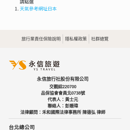
請點選
天氣參考網址日本
旅行業責任保險說明
隱私權政策
社群總覽
永信旅行社股份有限公司
交觀綜220700
品保協會會員北0738號
代表人：黃士元
聯絡人：彭姍瑋
法律顧問：禾和國際法律事務所 陳德弘 律師
台北總公司