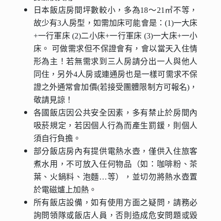
日本飯店房間坪數較小，多為18～21㎡不等，
故少有3人房型，如需加床可能會是：(1)一大床
+一行軍床 (2)二小床+一行軍床 (3)一大床+一小
床。 可做需求但不保證會有，會以當天入住情
形為主！若無需求到三人房請分出一人與他人
同住，另外4人房或連通房也是一樣可需求不保
證之外通常會加價(若接受團體限制方可報名)，
敬請見諒！
各國飯店因公共安全因素，多有禁止於房間內
吸菸規定，若因個人行為而產生罰鍰，則個人
須自行負擔。
部分飯店房內有提供電熱水壺，僅供入住旅客
煮水用，不可放入任何物品（如：咖啡粉、茶
葉、火鍋料、泡麵…等），並切勿將熱水壺置
於電磁爐上加熱。
所有飯店設備，如有使用方面之疑問，請務必
詢問領隊或飯店人員，否則造成危安問題或毀