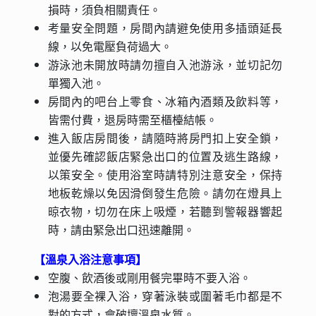
損時，須負相關責任。
考量安全問題，房間內請避免使用多插頭延長
線，以免電壓負荷過大。
游泳池未開放時請勿擅自入池游泳，並切記勿
單獨入池。
房間內的吧台上零食、冰箱內酒類及飲料等，
皆需付費，退房時需至櫃檯結帳。
進入飯店房間後，請隨時將房門扣上安全鎖，
並優先確認飯店緊急出口的位置及逃生路線，
以策安全。使用浴室時請特別注意安全，保持
地板乾燥以免因滑倒發生危險。請勿在燈具上
晾衣物，切勿在床上吸煙，若聽到警報器響起
時，請由緊急出口迅速離開。
【溫泉入浴注意事項】
空腹、飲酒後或剛用餐完畢時不要入浴。
泡湯要全裸入浴，穿著泳裝或圍著毛巾都是不
對的方式，會破壞溫泉水質。