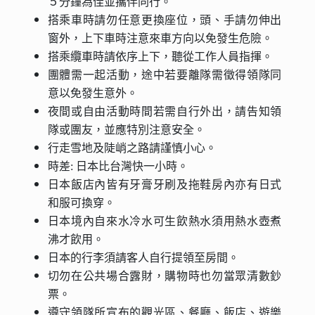
５分鐘為佳並攜伴同行。
搭乘車時請勿任意更換座位，頭、手請勿伸出
窗外，上下車時注意來車方向以免發生危險。
搭乘纜車時請依序上下，聽從工作人員指揮。
團體需一起活動，途中若要離隊需徵得領隊同
意以免發生意外。
夜間或自由活動時間若需自行外出，請告知領
隊或團友，並應特別注意安全。
行走雪地及陡峭之路請謹慎小心。
時差: 日本比台灣快一小時。
日本飯店內皆有牙膏牙刷及拖鞋房內亦有日式
和服可換穿。
日本境內自來水冷水可生飲熱水須用熱水壺煮
沸才飲用。
日本的行李須請客人自行提領至房間。
切勿在公共場合露財，購物時也勿當眾清數鈔
票。
遵守領隊所宣布的觀光區、餐廳、飯店、遊樂