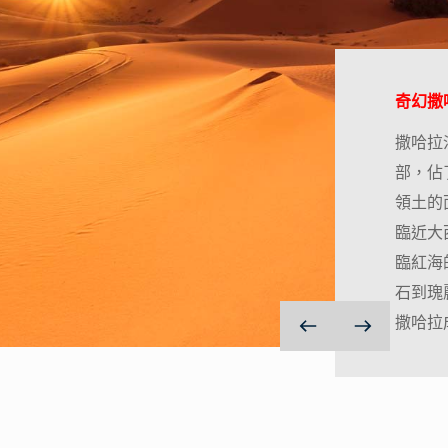
奇幻撒哈
撒哈拉
部，佔
領土的
臨近大
臨紅海
石到瑰
撒哈拉