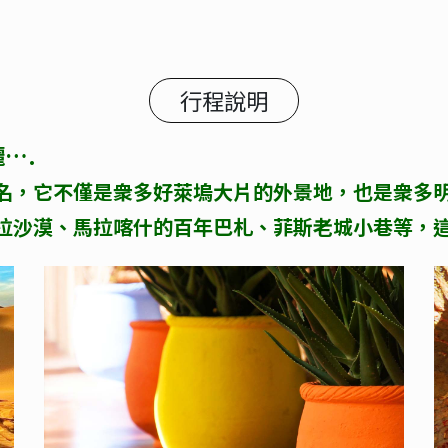
行程說明
….
名，它不僅是衆多好萊塢大片的外景地，也是衆多
拉沙漠、馬拉喀什的百年巴札、菲斯老城小巷等，