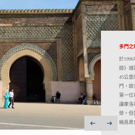
多門之城
於19
錄》城
45公
門，故
第一位
讓摩洛
榮。但
稱爲黑