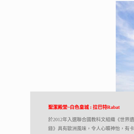
聖潔殿堂~白色皇城 : 拉巴特Rabat
於2012年入選聯合國教科文組織《世界
錄》具有歐洲風味，令人心曠神怡，有