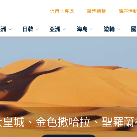
信用卡專區
團體總覽
講座活
美洲
日韓
亞洲
海島
遊輪
國
皇城、金色撒哈拉、聖羅蘭祕