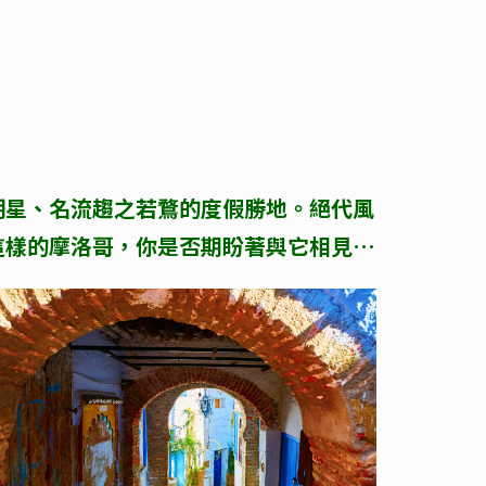
明星、名流趨之若鶩的度假勝地。絕代風
這樣的摩洛哥，你是否期盼著與它相見…