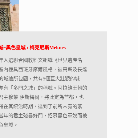
~黑色皇城 : 梅克尼斯Meknes
96年入選聯合國教科文組織《世界遺產名
區內極具西班牙摩爾風格，被高聳及長達
里的城牆所包圍，共有5個巨大壯觀的城
亦有「多門之城」的稱號。阿拉維王朝的
君主穆萊˙伊斯梅爾，將此定為首都，也
哥在其統治時期，達到了前所未有的繁
當年的君主殘暴好鬥，招募黑色軍奴而被
色皇城。