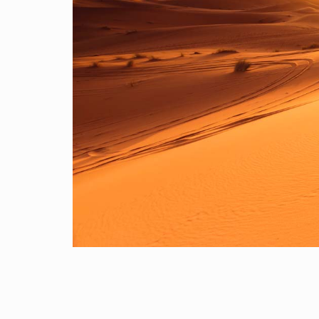
心深處
於阿拉
”的意
海桑
美麗的