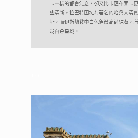
卡一樣的都會氣息，卻又比卡薩布蘭卡
些清新。拉巴特因擁有著名的哈桑大清
址，而伊斯蘭教中白色象徵高尚純潔，
爲白色皇城。
123