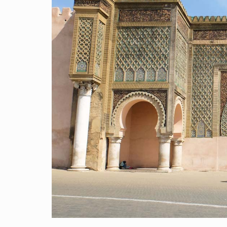
座與世
這個具
綜複雜
中，每
有創意
、靜謐
情景觸