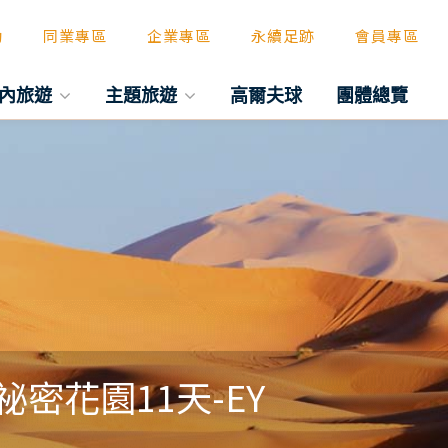
動
同業專區
企業專區
永續足跡
會員專區
內旅遊
主題旅遊
高爾夫球
團體總覽
密花園11天-EY