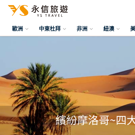
歐洲
中東杜拜
非洲
紐澳
繽紛摩洛哥~四大