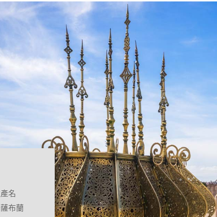
遺產名
卡薩布蘭